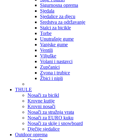
Sigurnosna oprema
Sjedala
Sjedalice za djecu
Sredstva za održavanje
Stalci za bicikle
Torbe
Unutrašnje gume
Vanjske gume
Ventili
Viljuške
Volani i nastavci
Zupčanici
Zvona i trubice
Žbici i nipli
THULE
Nosači za bicikl
Krovne kutije
Krovni nosači
Nosači za stražnja vrata
Nosači za EURO kuku
Nosači za skije i snowboard
Dječije sjedalice
Outdoor oprema