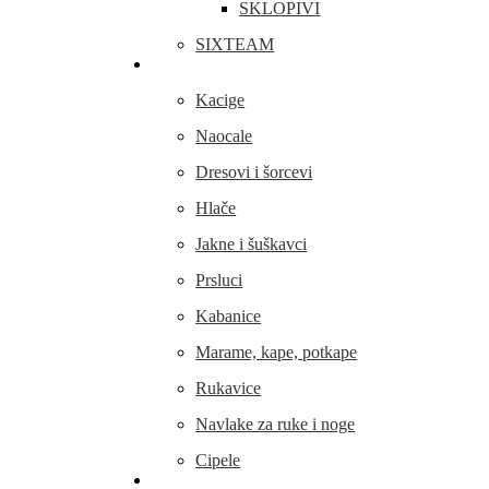
SKLOPIVI
SIXTEAM
Odjeća i obuća
Kacige
Naocale
Dresovi i šorcevi
Hlače
Jakne i šuškavci
Prsluci
Kabanice
Marame, kape, potkape
Rukavice
Navlake za ruke i noge
Cipele
Dijelovi i oprema