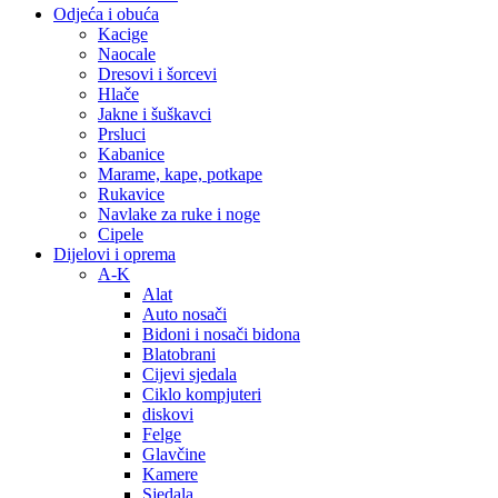
Odjeća i obuća
Kacige
Naocale
Dresovi i šorcevi
Hlače
Jakne i šuškavci
Prsluci
Kabanice
Marame, kape, potkape
Rukavice
Navlake za ruke i noge
Cipele
Dijelovi i oprema
A-K
Alat
Auto nosači
Bidoni i nosači bidona
Blatobrani
Cijevi sjedala
Ciklo kompjuteri
diskovi
Felge
Glavčine
Kamere
Sjedala