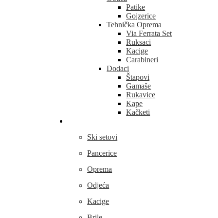
Patike
Gojzerice
Tehnička Oprema
Via Ferrata Set
Ruksaci
Kacige
Carabineri
Dodaci
Štapovi
Gamaše
Rukavice
Kape
Kačketi
Skijanje
Ski setovi
Pancerice
Oprema
Odjeća
Kacige
Brile