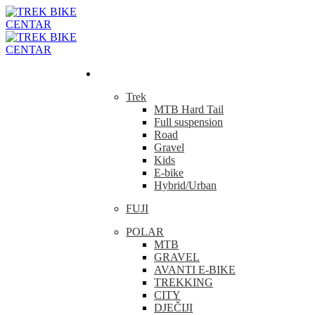
Bicikla
Trek
MTB Hard Tail
Full suspension
Road
Gravel
Kids
E-bike
Hybrid/Urban
FUJI
POLAR
MTB
GRAVEL
AVANTI E-BIKE
TREKKING
CITY
DJEČIJI