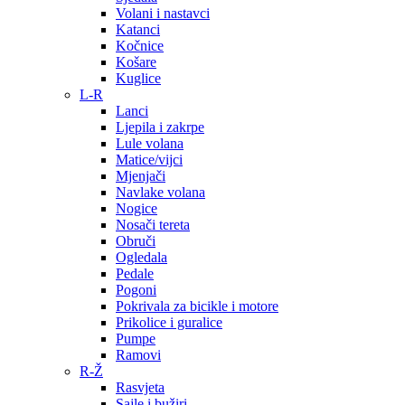
Volani i nastavci
Katanci
Kočnice
Košare
Kuglice
L-R
Lanci
Ljepila i zakrpe
Lule volana
Matice/vijci
Mjenjači
Navlake volana
Nogice
Nosači tereta
Obruči
Ogledala
Pedale
Pogoni
Pokrivala za bicikle i motore
Prikolice i guralice
Pumpe
Ramovi
R-Ž
Rasvjeta
Sajle i bužiri