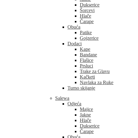
Dukserice
Šorcevi
Hlače
Čarape
Obuća
Patike
Gojzerice
Dodaci
Kape
Bandane
Flašice
Prsluci
Trake za Glavu
Kačketi
Navlaka za Ruke
Turno skijanje
Salewa
Odjeća
Majice
Jakne
Hlače
Dukserice
Čarape
Obuća