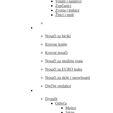
Volani i nastavci
Zupčanici
Zvona i trubice
Žbici i nipli
THULE
Nosači za bicikl
Krovne kutije
Krovni nosači
Nosači za stražnja vrata
Nosači za EURO kuku
Nosači za skije i snowboard
Dječije sjedalice
Outdoor oprema
Dynafit
Odjeća
Majice
Jakne