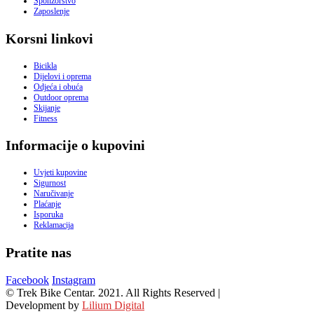
Sponzorstvo
Zaposlenje
Korsni linkovi
Bicikla
Dijelovi i oprema
Odjeća i obuća
Outdoor oprema
Skijanje
Fitness
Informacije o kupovini
Uvjeti kupovine
Sigurnost
Naručivanje
Plaćanje
Isporuka
Reklamacija
Pratite nas
Facebook
Instagram
© Trek Bike Centar. 2021. All Rights Reserved |
Development by
Lilium Digital