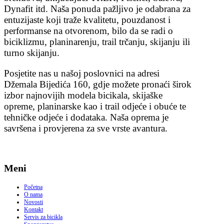
Dynafit itd. Naša ponuda pažljivo je odabrana za
entuzijaste koji traže kvalitetu, pouzdanost i
performanse na otvorenom, bilo da se radi o
biciklizmu, planinarenju, trail trčanju, skijanju ili
turno skijanju.
Posjetite nas u našoj poslovnici na adresi
Džemala Bijedića 160, gdje možete pronaći širok
izbor najnovijih modela bicikala, skijaške
opreme, planinarske kao i trail odjeće i obuće te
tehničke odjeće i dodataka. Naša oprema je
savršena i provjerena za sve vrste avantura.
Meni
Početna
O nama
Novosti
Kontakt
Servis za bicikla