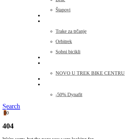
Štapovi
Kamp Oprema
Fitness
Trake za trčanje
Orbitrek
Sobni bicikli
O nama
Novosti
NOVO U TREK BIKE CENTRU
Kontakt
Blog
-50% Dynafit
Search
0
0
404