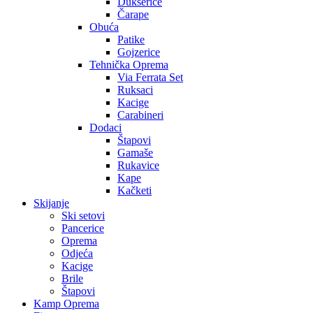
Dukserice
Čarape
Obuća
Patike
Gojzerice
Tehnička Oprema
Via Ferrata Set
Ruksaci
Kacige
Carabineri
Dodaci
Štapovi
Gamaše
Rukavice
Kape
Kačketi
Skijanje
Ski setovi
Pancerice
Oprema
Odjeća
Kacige
Brile
Štapovi
Kamp Oprema