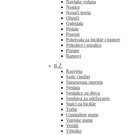
Navlake volana
Nogice
Nosači tereta
Obruči
Ogledala
Pedale
Pogoni
Pokrivala za bicikle i motore
Prikolice i guralice
Pumpe
Ramovi
R-Ž
Rasvjeta
Sajle i bužiri
Sigurnosna oprema
Sjedala
Sjedalice za djecu
Sredstva za održavanje
Stalci za bicikle
Torbe
Unutrašnje gume
Vanjske gume
Ventili
Viljuške