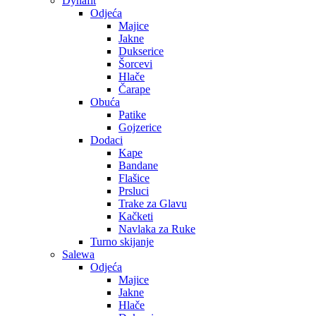
Dynafit
Odjeća
Majice
Jakne
Dukserice
Šorcevi
Hlače
Čarape
Obuća
Patike
Gojzerice
Dodaci
Kape
Bandane
Flašice
Prsluci
Trake za Glavu
Kačketi
Navlaka za Ruke
Turno skijanje
Salewa
Odjeća
Majice
Jakne
Hlače