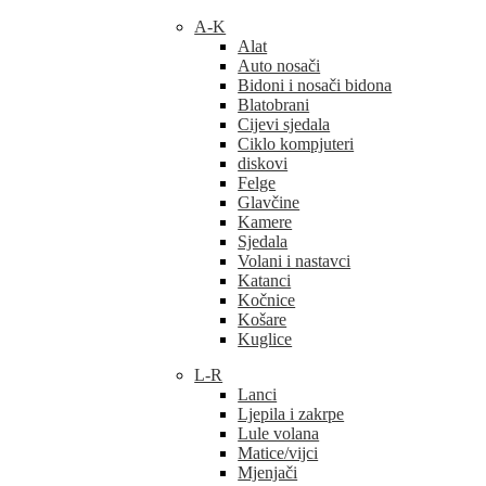
A-K
Alat
Auto nosači
Bidoni i nosači bidona
Blatobrani
Cijevi sjedala
Ciklo kompjuteri
diskovi
Felge
Glavčine
Kamere
Sjedala
Volani i nastavci
Katanci
Kočnice
Košare
Kuglice
L-R
Lanci
Ljepila i zakrpe
Lule volana
Matice/vijci
Mjenjači