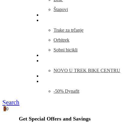
Štapovi
Kamp Oprema
Fitness
Trake za trčanje
Orbitrek
Sobni bicikli
O nama
Novosti
NOVO U TREK BIKE CENTRU
Kontakt
Blog
-50% Dynafit
Search
0
0
Get Special Offers and Savings
Get all the latest information on Events, Sales and Offers.