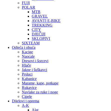
FUJI
POLAR
MTB
GRAVEL
AVANTI E-BIKE
TREKKING
CITY
DJEČIJI
SKLOPIVI
SIXTEAM
Odjeća i obuća
Kacige
Naocale
Dresovi i šorcevi
Hlače
Jakne i šuškavci
Prsluci
Kabanice
Marame, kape, potkape
Rukavice
Navlake za ruke i noge
Cipele
Dijelovi i oprema
A-K
Alat