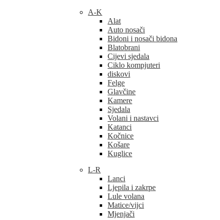
A-K
Alat
Auto nosači
Bidoni i nosači bidona
Blatobrani
Cijevi sjedala
Ciklo kompjuteri
diskovi
Felge
Glavčine
Kamere
Sjedala
Volani i nastavci
Katanci
Kočnice
Košare
Kuglice
L-R
Lanci
Ljepila i zakrpe
Lule volana
Matice/vijci
Mjenjači