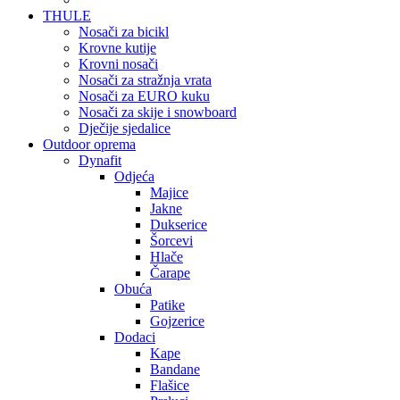
THULE
Nosači za bicikl
Krovne kutije
Krovni nosači
Nosači za stražnja vrata
Nosači za EURO kuku
Nosači za skije i snowboard
Dječije sjedalice
Outdoor oprema
Dynafit
Odjeća
Majice
Jakne
Dukserice
Šorcevi
Hlače
Čarape
Obuća
Patike
Gojzerice
Dodaci
Kape
Bandane
Flašice