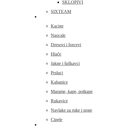
SKLOPIVI
SIXTEAM
Odjeća i obuća
Kacige
Naocale
Dresovi i šorcevi
Hlače
Jakne i šuškavci
Prsluci
Kabanice
Marame, kape, potkape
Rukavice
Navlake za ruke i noge
Cipele
Dijelovi i oprema