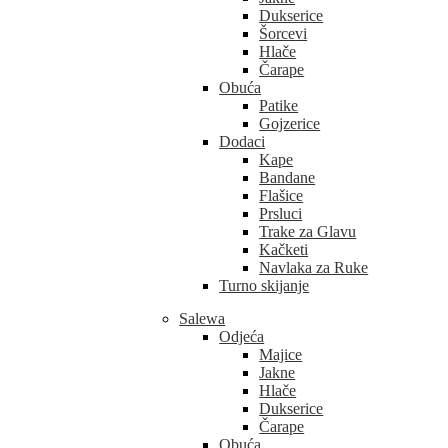
Dukserice
Šorcevi
Hlače
Čarape
Obuća
Patike
Gojzerice
Dodaci
Kape
Bandane
Flašice
Prsluci
Trake za Glavu
Kačketi
Navlaka za Ruke
Turno skijanje
Salewa
Odjeća
Majice
Jakne
Hlače
Dukserice
Čarape
Obuća