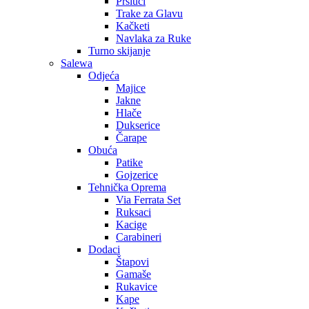
Prsluci
Trake za Glavu
Kačketi
Navlaka za Ruke
Turno skijanje
Salewa
Odjeća
Majice
Jakne
Hlače
Dukserice
Čarape
Obuća
Patike
Gojzerice
Tehnička Oprema
Via Ferrata Set
Ruksaci
Kacige
Carabineri
Dodaci
Štapovi
Gamaše
Rukavice
Kape