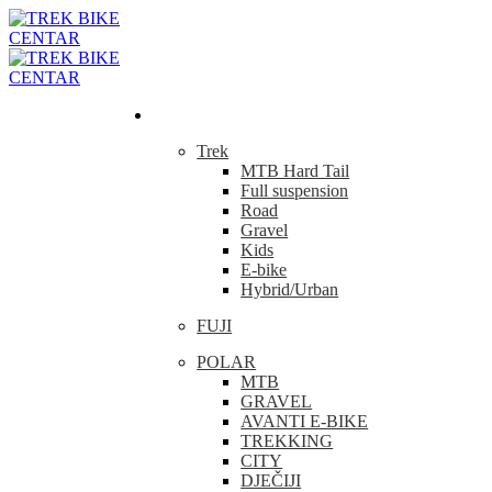
Bicikla
Trek
MTB Hard Tail
Full suspension
Road
Gravel
Kids
E-bike
Hybrid/Urban
FUJI
POLAR
MTB
GRAVEL
AVANTI E-BIKE
TREKKING
CITY
DJEČIJI