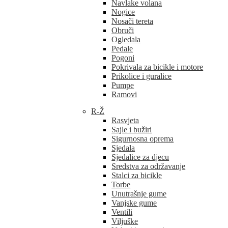
Navlake volana
Nogice
Nosači tereta
Obruči
Ogledala
Pedale
Pogoni
Pokrivala za bicikle i motore
Prikolice i guralice
Pumpe
Ramovi
R-Ž
Rasvjeta
Sajle i bužiri
Sigurnosna oprema
Sjedala
Sjedalice za djecu
Sredstva za održavanje
Stalci za bicikle
Torbe
Unutrašnje gume
Vanjske gume
Ventili
Viljuške