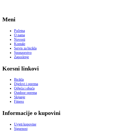
Meni
Početna
O nama
Novosti
Kontakt
Servis za bicikla
Sponzorstvo
Zaposlenje
Korsni linkovi
Bicikla
Dijelovi i oprema
Odjeća i obuća
Outdoor oprema
Skijanje
Fitness
Informacije o kupovini
Uvjeti kupovine
Sigurnost