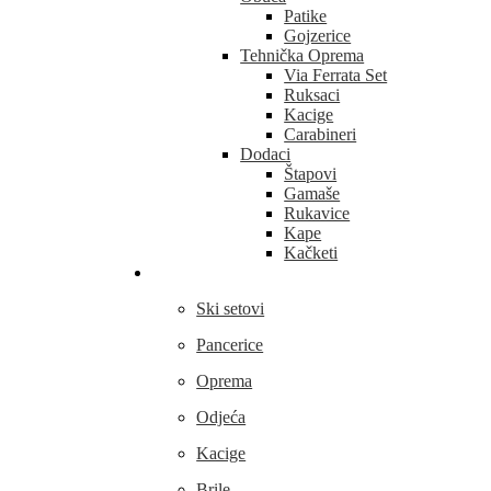
Patike
Gojzerice
Tehnička Oprema
Via Ferrata Set
Ruksaci
Kacige
Carabineri
Dodaci
Štapovi
Gamaše
Rukavice
Kape
Kačketi
Skijanje
Ski setovi
Pancerice
Oprema
Odjeća
Kacige
Brile