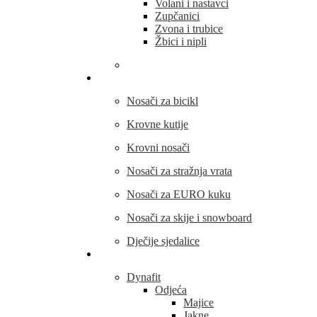
Volani i nastavci
Zupčanici
Zvona i trubice
Žbici i nipli
THULE
Nosači za bicikl
Krovne kutije
Krovni nosači
Nosači za stražnja vrata
Nosači za EURO kuku
Nosači za skije i snowboard
Dječije sjedalice
Outdoor oprema
Dynafit
Odjeća
Majice
Jakne