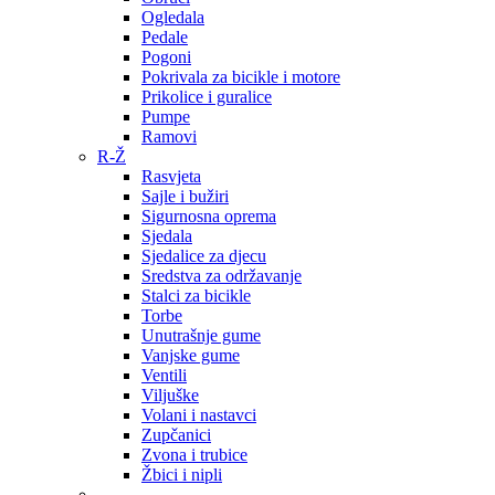
Ogledala
Pedale
Pogoni
Pokrivala za bicikle i motore
Prikolice i guralice
Pumpe
Ramovi
R-Ž
Rasvjeta
Sajle i bužiri
Sigurnosna oprema
Sjedala
Sjedalice za djecu
Sredstva za održavanje
Stalci za bicikle
Torbe
Unutrašnje gume
Vanjske gume
Ventili
Viljuške
Volani i nastavci
Zupčanici
Zvona i trubice
Žbici i nipli