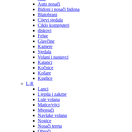
Auto nosači
Bidoni i nosači bidona
Blatobrani
Cijevi sjedala
Ciklo kompjuteri
diskovi
Felge
Glavčine
Kamere
Sjedala
Volani i nastavci
Katanci
Kočnice
Košare
Kuglice
L-R
Lanci
Ljepila i zakrpe
Lule volana
Matice/vijci
Mjenjači
Navlake volana
Nogice
Nosači tereta
Obruči