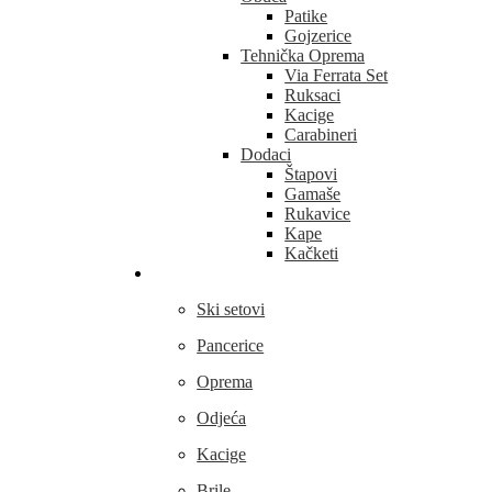
Patike
Gojzerice
Tehnička Oprema
Via Ferrata Set
Ruksaci
Kacige
Carabineri
Dodaci
Štapovi
Gamaše
Rukavice
Kape
Kačketi
Skijanje
Ski setovi
Pancerice
Oprema
Odjeća
Kacige
Brile