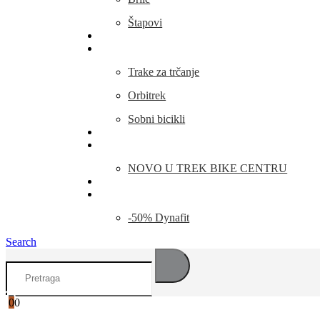
Štapovi
Kamp Oprema
Fitness
Trake za trčanje
Orbitrek
Sobni bicikli
O nama
Novosti
NOVO U TREK BIKE CENTRU
Kontakt
Blog
-50% Dynafit
Search
0
0