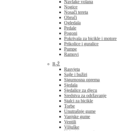
Navlake volana
Nogice
Nosači tereta
Obruči
Ogledala
Pedale
Pogoni
Pokrivala za bicikle i motore
Prikolice i guralice
Pumpe
Ramovi
R-Ž
Rasvjeta
Sajle i bužiri
Sigurnosna oprema
Sjedala
Sjedalice za djecu
Sredstva za održavanje
Stalci za bicikle
Torbe
Unutrašnje gume
Vanjske gume
Ventili
Viljuške