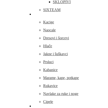
SKLOPIVI
SIXTEAM
Odjeća i obuća
Kacige
Naocale
Dresovi i šorcevi
Hlače
Jakne i šuškavci
Prsluci
Kabanice
Marame, kape, potkape
Rukavice
Navlake za ruke i noge
Cipele
Dijelovi i oprema