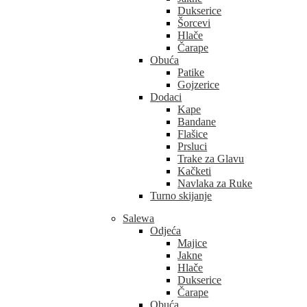
Dukserice
Šorcevi
Hlače
Čarape
Obuća
Patike
Gojzerice
Dodaci
Kape
Bandane
Flašice
Prsluci
Trake za Glavu
Kačketi
Navlaka za Ruke
Turno skijanje
Salewa
Odjeća
Majice
Jakne
Hlače
Dukserice
Čarape
Obuća