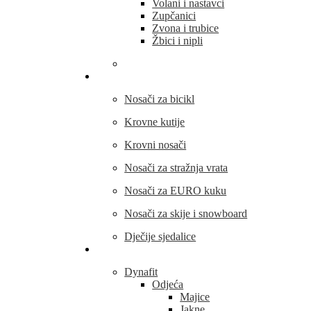
Volani i nastavci
Zupčanici
Zvona i trubice
Žbici i nipli
THULE
Nosači za bicikl
Krovne kutije
Krovni nosači
Nosači za stražnja vrata
Nosači za EURO kuku
Nosači za skije i snowboard
Dječije sjedalice
Outdoor oprema
Dynafit
Odjeća
Majice
Jakne