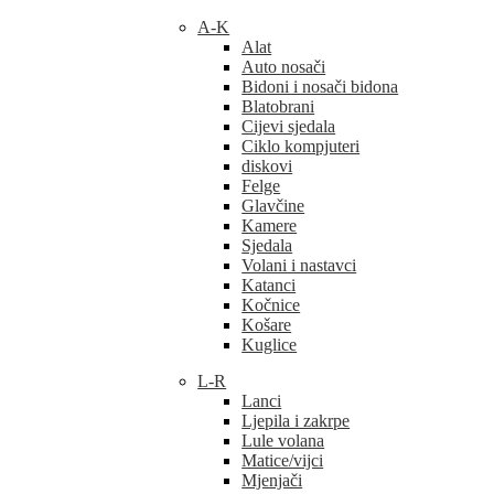
A-K
Alat
Auto nosači
Bidoni i nosači bidona
Blatobrani
Cijevi sjedala
Ciklo kompjuteri
diskovi
Felge
Glavčine
Kamere
Sjedala
Volani i nastavci
Katanci
Kočnice
Košare
Kuglice
L-R
Lanci
Ljepila i zakrpe
Lule volana
Matice/vijci
Mjenjači