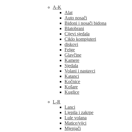
A-K
Alat
Auto nosači
Bidoni i nosači bidona
Blatobrani
Cijevi sjedala
Ciklo kompjuteri
diskovi
Felge
Glavčine
Kamere
Sjedala
Volani i nastavci
Katanci
Kočnice
Košare
Kuglice
L-R
Lanci
Ljepila i zakrpe
Lule volana
Matice/vijci
Mjenjači