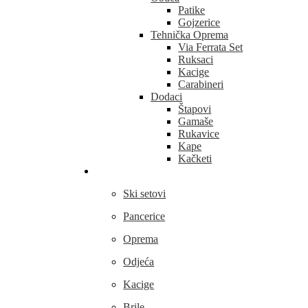
Patike
Gojzerice
Tehnička Oprema
Via Ferrata Set
Ruksaci
Kacige
Carabineri
Dodaci
Štapovi
Gamaše
Rukavice
Kape
Kačketi
Skijanje
Ski setovi
Pancerice
Oprema
Odjeća
Kacige
Brile