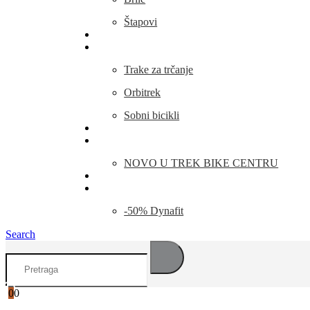
Štapovi
Kamp Oprema
Fitness
Trake za trčanje
Orbitrek
Sobni bicikli
O nama
Novosti
NOVO U TREK BIKE CENTRU
Kontakt
Blog
-50% Dynafit
Search
0
0