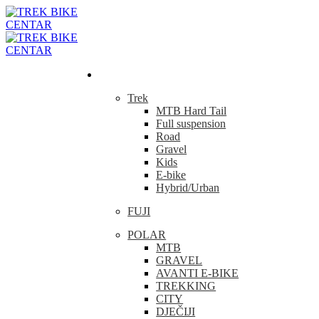
Bicikla
Trek
MTB Hard Tail
Full suspension
Road
Gravel
Kids
E-bike
Hybrid/Urban
FUJI
POLAR
MTB
GRAVEL
AVANTI E-BIKE
TREKKING
CITY
DJEČIJI