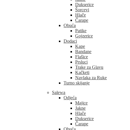
Dukserice
Šorcevi
Hlače
Čarape
Obuća
Patike
Gojzerice
Dodaci
Kape
Bandane
Flašice
Prsluci
Trake za Glavu
Kačketi
Navlaka za Ruke
Turno skijanje
Salewa
Odjeća
Majice
Jakne
Hlače
Dukserice
Čarape
Obuća