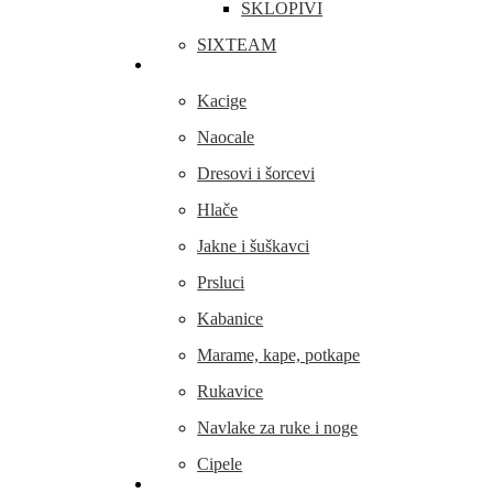
SKLOPIVI
SIXTEAM
Odjeća i obuća
Kacige
Naocale
Dresovi i šorcevi
Hlače
Jakne i šuškavci
Prsluci
Kabanice
Marame, kape, potkape
Rukavice
Navlake za ruke i noge
Cipele
Dijelovi i oprema