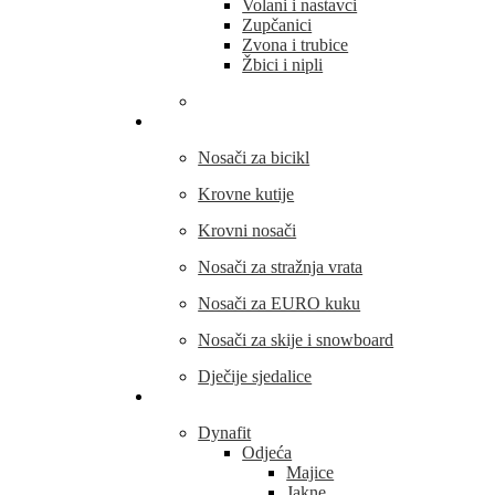
Volani i nastavci
Zupčanici
Zvona i trubice
Žbici i nipli
THULE
Nosači za bicikl
Krovne kutije
Krovni nosači
Nosači za stražnja vrata
Nosači za EURO kuku
Nosači za skije i snowboard
Dječije sjedalice
Outdoor oprema
Dynafit
Odjeća
Majice
Jakne