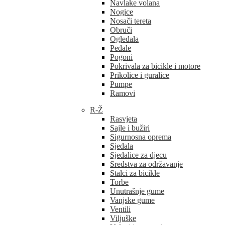
Navlake volana
Nogice
Nosači tereta
Obruči
Ogledala
Pedale
Pogoni
Pokrivala za bicikle i motore
Prikolice i guralice
Pumpe
Ramovi
R-Ž
Rasvjeta
Sajle i bužiri
Sigurnosna oprema
Sjedala
Sjedalice za djecu
Sredstva za održavanje
Stalci za bicikle
Torbe
Unutrašnje gume
Vanjske gume
Ventili
Viljuške