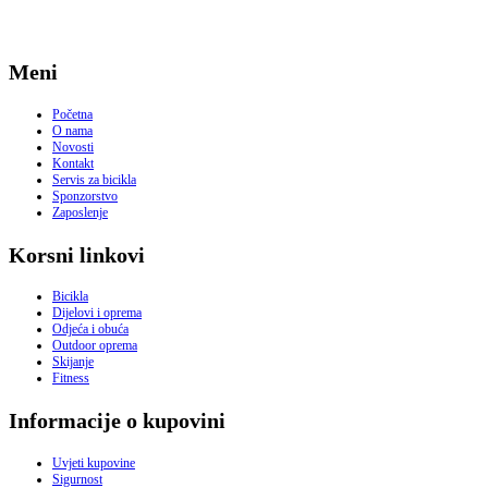
Meni
Početna
O nama
Novosti
Kontakt
Servis za bicikla
Sponzorstvo
Zaposlenje
Korsni linkovi
Bicikla
Dijelovi i oprema
Odjeća i obuća
Outdoor oprema
Skijanje
Fitness
Informacije o kupovini
Uvjeti kupovine
Sigurnost