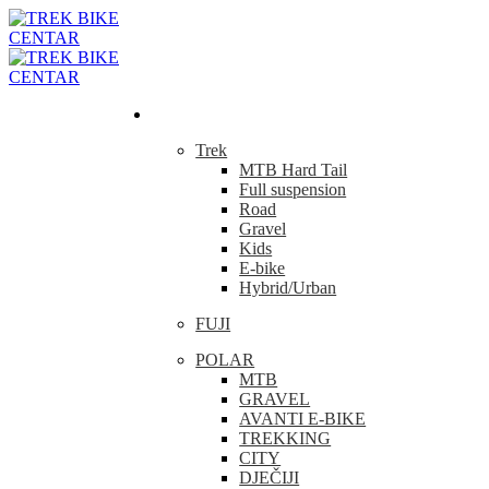
Bicikla
Trek
MTB Hard Tail
Full suspension
Road
Gravel
Kids
E-bike
Hybrid/Urban
FUJI
POLAR
MTB
GRAVEL
AVANTI E-BIKE
TREKKING
CITY
DJEČIJI