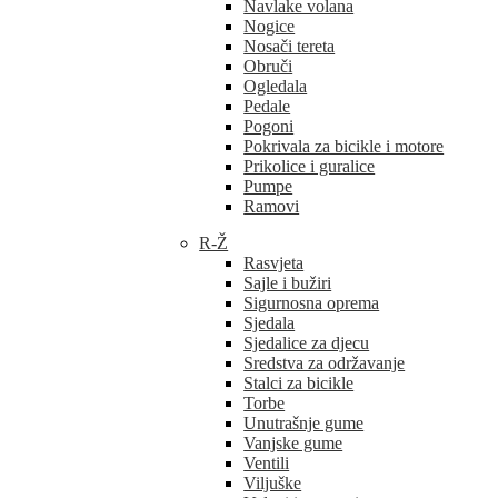
Navlake volana
Nogice
Nosači tereta
Obruči
Ogledala
Pedale
Pogoni
Pokrivala za bicikle i motore
Prikolice i guralice
Pumpe
Ramovi
R-Ž
Rasvjeta
Sajle i bužiri
Sigurnosna oprema
Sjedala
Sjedalice za djecu
Sredstva za održavanje
Stalci za bicikle
Torbe
Unutrašnje gume
Vanjske gume
Ventili
Viljuške