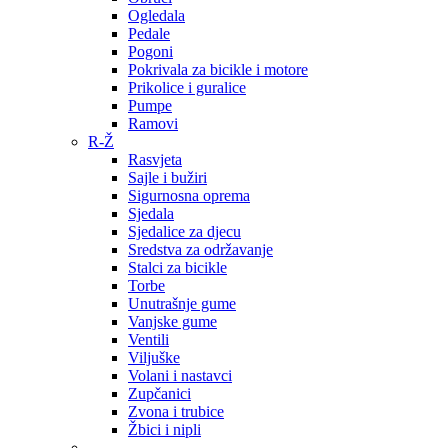
Ogledala
Pedale
Pogoni
Pokrivala za bicikle i motore
Prikolice i guralice
Pumpe
Ramovi
R-Ž
Rasvjeta
Sajle i bužiri
Sigurnosna oprema
Sjedala
Sjedalice za djecu
Sredstva za održavanje
Stalci za bicikle
Torbe
Unutrašnje gume
Vanjske gume
Ventili
Viljuške
Volani i nastavci
Zupčanici
Zvona i trubice
Žbici i nipli