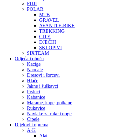
FUJI
POLAR
MTB
GRAVEL
AVANTI E-BIKE
TREKKING
CITY
DJEČIJI
SKLOPIVI
SIXTEAM
Odjeća i obuća
Kacige
Naocale
Dresovi i šorcevi
Hlače
Jakne i šuškavci
Prsluci
Kabanice
Marame, kape, potkape
Rukavice
Navlake za ruke i noge
Cipele
Dijelovi i oprema
A-K
Alat