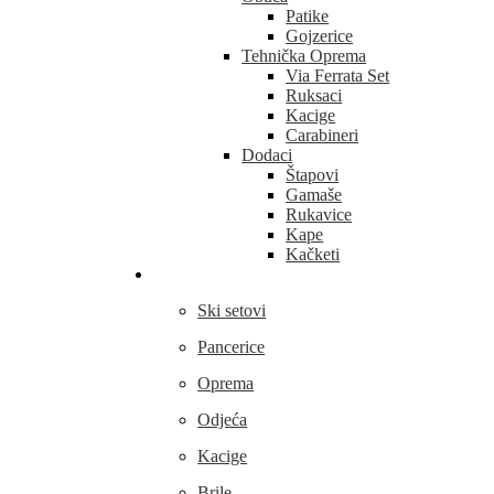
Patike
Gojzerice
Tehnička Oprema
Via Ferrata Set
Ruksaci
Kacige
Carabineri
Dodaci
Štapovi
Gamaše
Rukavice
Kape
Kačketi
Skijanje
Ski setovi
Pancerice
Oprema
Odjeća
Kacige
Brile