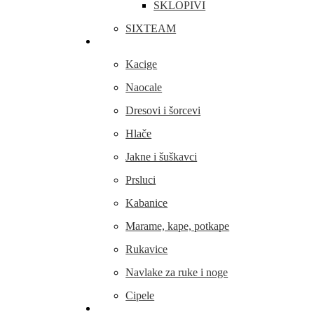
SKLOPIVI
SIXTEAM
Odjeća i obuća
Kacige
Naocale
Dresovi i šorcevi
Hlače
Jakne i šuškavci
Prsluci
Kabanice
Marame, kape, potkape
Rukavice
Navlake za ruke i noge
Cipele
Dijelovi i oprema