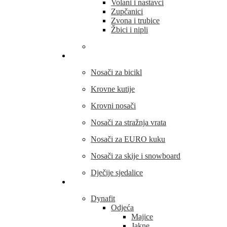
Volani i nastavci
Zupčanici
Zvona i trubice
Žbici i nipli
THULE
Nosači za bicikl
Krovne kutije
Krovni nosači
Nosači za stražnja vrata
Nosači za EURO kuku
Nosači za skije i snowboard
Dječije sjedalice
Outdoor oprema
Dynafit
Odjeća
Majice
Jakne