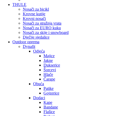
THULE
Nosači za bicikl
Krovne kutije
Krovni nosači
Nosači za stražnja vrata
Nosači za EURO kuku
Nosači za skije i snowboard
Dječije sjedalice
Outdoor oprema
Dynafit
Odjeća
Majice
Jakne
Dukserice
Šorcevi
Hlače
Čarape
Obuća
Patike
Gojzerice
Dodaci
Kape
Bandane
Flašice