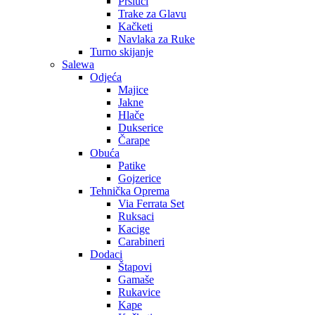
Prsluci
Trake za Glavu
Kačketi
Navlaka za Ruke
Turno skijanje
Salewa
Odjeća
Majice
Jakne
Hlače
Dukserice
Čarape
Obuća
Patike
Gojzerice
Tehnička Oprema
Via Ferrata Set
Ruksaci
Kacige
Carabineri
Dodaci
Štapovi
Gamaše
Rukavice
Kape