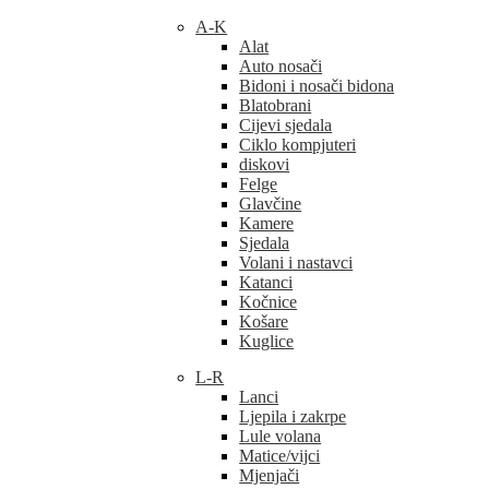
A-K
Alat
Auto nosači
Bidoni i nosači bidona
Blatobrani
Cijevi sjedala
Ciklo kompjuteri
diskovi
Felge
Glavčine
Kamere
Sjedala
Volani i nastavci
Katanci
Kočnice
Košare
Kuglice
L-R
Lanci
Ljepila i zakrpe
Lule volana
Matice/vijci
Mjenjači