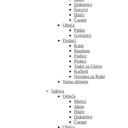
Dukserice
Šorcevi
Hlače
Čarape
Obuća
Patike
Gojzerice
Dodaci
Kape
Bandane
Flašice
Prsluci
Trake za Glavu
Kačketi
Navlaka za Ruke
Turno skijanje
Salewa
Odjeća
Majice
Jakne
Hlače
Dukserice
Čarape
Obuća