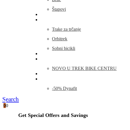
Štapovi
Kamp Oprema
Fitness
Trake za trčanje
Orbitrek
Sobni bicikli
O nama
Novosti
NOVO U TREK BIKE CENTRU
Kontakt
Blog
-50% Dynafit
Search
0
0
Get Special Offers and Savings
Get all the latest information on Events, Sales and Offers.