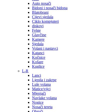
Auto nosači
Bidoni i nosači bidona
Blatobrani
Cijevi sjedala
Ciklo kompjuteri
diskovi
Felge
Glavčine
Kamere
Sjedala
Volani i nastavci
Katanci
Kočnice
Košare
Kuglice
L-R
Lanci
Ljepila i zakrpe
Lule volana
Matice/vijci
Mjenjači
Navlake volana
Nogice
Nosači tereta
Obruči