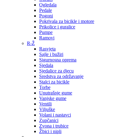
Ogledala
Pedale
Pogoni
Pokrivala za bicikle i motore
Prikolice i guralice
Pumpe
Ramovi
R-Ž
Rasvjeta
Sajle i bužiri
Sigurnosna oprema
Sjedala
Sjedalice za djecu
Sredstva za održavanje
Stalci za bicikle
Torbe
Unutrašnje gume
Vanjske gume
Ventili
Viljuške
Volani i nastavci
Zupčanici
Zvona i trubice
Žbici i nipli