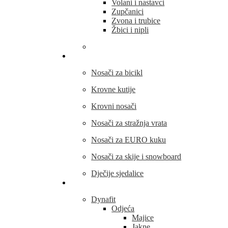
Volani i nastavci
Zupčanici
Zvona i trubice
Žbici i nipli
THULE
Nosači za bicikl
Krovne kutije
Krovni nosači
Nosači za stražnja vrata
Nosači za EURO kuku
Nosači za skije i snowboard
Dječije sjedalice
Outdoor oprema
Dynafit
Odjeća
Majice
Jakne