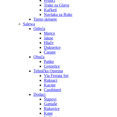
Prsluci
Trake za Glavu
Kačketi
Navlaka za Ruke
Turno skijanje
Salewa
Odjeća
Majice
Jakne
Hlače
Dukserice
Čarape
Obuća
Patike
Gojzerice
Tehnička Oprema
Via Ferrata Set
Ruksaci
Kacige
Carabineri
Dodaci
Štapovi
Gamaše
Rukavice
Kape