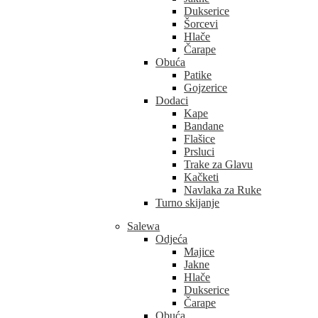
Dukserice
Šorcevi
Hlače
Čarape
Obuća
Patike
Gojzerice
Dodaci
Kape
Bandane
Flašice
Prsluci
Trake za Glavu
Kačketi
Navlaka za Ruke
Turno skijanje
Salewa
Odjeća
Majice
Jakne
Hlače
Dukserice
Čarape
Obuća