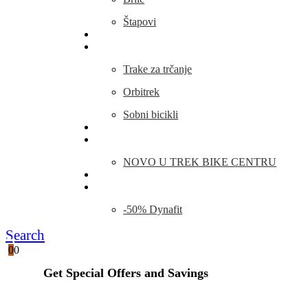
Štapovi
Kamp Oprema
Fitness
Trake za trčanje
Orbitrek
Sobni bicikli
O nama
Novosti
NOVO U TREK BIKE CENTRU
Kontakt
Blog
-50% Dynafit
Search
0
0
Get Special Offers and Savings
Get all the latest information on Events, Sales and Offers.