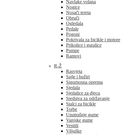
Navlake volana
Nogice
Nosači tereta
Obruči
Ogledala
Pedale
Pogoni
Pokrivala za bicikle i motore
Prikolice i guralice
Pumpe
Ramovi
R-Ž
Rasvjeta
Sajle i bužiri
Sigurnosna oprema
Sjedala
Sjedalice za djecu
Sredstva za održavanje
Stalci za bicikle
Torbe
Unutrašnje gume
Vanjske gume
Ventili
Viljuške