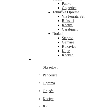
Patike
Gojzerice
Tehnička Oprema
Via Ferrata Set
Ruksaci
Kacige
Carabineri
Dodaci
Štapovi
Gamaše
Rukavice
Kape
Kačketi
Skijanje
Ski setovi
Pancerice
Oprema
Odjeća
Kacige
Brile