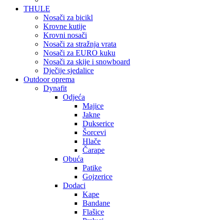
THULE
Nosači za bicikl
Krovne kutije
Krovni nosači
Nosači za stražnja vrata
Nosači za EURO kuku
Nosači za skije i snowboard
Dječije sjedalice
Outdoor oprema
Dynafit
Odjeća
Majice
Jakne
Dukserice
Šorcevi
Hlače
Čarape
Obuća
Patike
Gojzerice
Dodaci
Kape
Bandane
Flašice