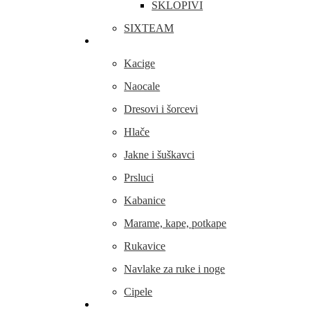
SKLOPIVI
SIXTEAM
Odjeća i obuća
Kacige
Naocale
Dresovi i šorcevi
Hlače
Jakne i šuškavci
Prsluci
Kabanice
Marame, kape, potkape
Rukavice
Navlake za ruke i noge
Cipele
Dijelovi i oprema