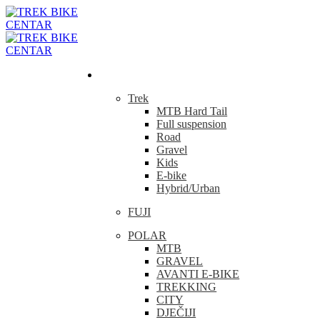
Bicikla
Trek
MTB Hard Tail
Full suspension
Road
Gravel
Kids
E-bike
Hybrid/Urban
FUJI
POLAR
MTB
GRAVEL
AVANTI E-BIKE
TREKKING
CITY
DJEČIJI