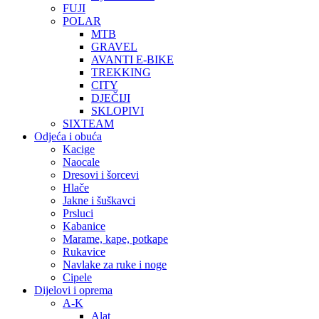
FUJI
POLAR
MTB
GRAVEL
AVANTI E-BIKE
TREKKING
CITY
DJEČIJI
SKLOPIVI
SIXTEAM
Odjeća i obuća
Kacige
Naocale
Dresovi i šorcevi
Hlače
Jakne i šuškavci
Prsluci
Kabanice
Marame, kape, potkape
Rukavice
Navlake za ruke i noge
Cipele
Dijelovi i oprema
A-K
Alat