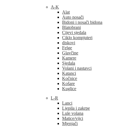
A-K
Alat
Auto nosači
Bidoni i nosači bidona
Blatobrani
Cijevi sjedala
Ciklo kompjuteri
diskovi
Felge
Glavčine
Kamere
Sjedala
Volani i nastavci
Katanci
Kočnice
Košare
Kuglice
L-R
Lanci
Ljepila i zakrpe
Lule volana
Matice/vijci
Mjenjači