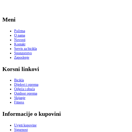
Meni
Početna
O nama
Novosti
Kontakt
Servis za bicikla
Sponzorstvo
Zaposlenje
Korsni linkovi
Bicikla
Dijelovi i oprema
Odjeća i obuća
Outdoor oprema
Skijanje
Fitness
Informacije o kupovini
Uvjeti kupovine
Sigurnost