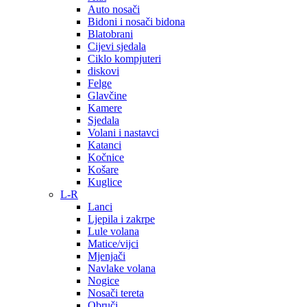
Auto nosači
Bidoni i nosači bidona
Blatobrani
Cijevi sjedala
Ciklo kompjuteri
diskovi
Felge
Glavčine
Kamere
Sjedala
Volani i nastavci
Katanci
Kočnice
Košare
Kuglice
L-R
Lanci
Ljepila i zakrpe
Lule volana
Matice/vijci
Mjenjači
Navlake volana
Nogice
Nosači tereta
Obruči