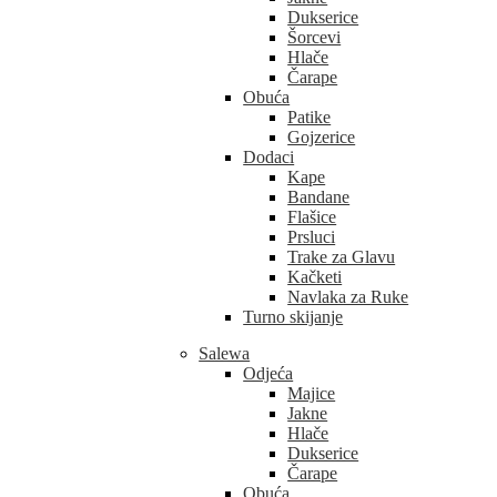
Dukserice
Šorcevi
Hlače
Čarape
Obuća
Patike
Gojzerice
Dodaci
Kape
Bandane
Flašice
Prsluci
Trake za Glavu
Kačketi
Navlaka za Ruke
Turno skijanje
Salewa
Odjeća
Majice
Jakne
Hlače
Dukserice
Čarape
Obuća