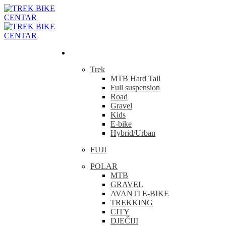
Bicikla
Trek
MTB Hard Tail
Full suspension
Road
Gravel
Kids
E-bike
Hybrid/Urban
FUJI
POLAR
MTB
GRAVEL
AVANTI E-BIKE
TREKKING
CITY
DJEČIJI