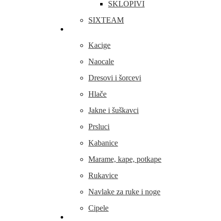
SKLOPIVI
SIXTEAM
Odjeća i obuća
Kacige
Naocale
Dresovi i šorcevi
Hlače
Jakne i šuškavci
Prsluci
Kabanice
Marame, kape, potkape
Rukavice
Navlake za ruke i noge
Cipele
Dijelovi i oprema