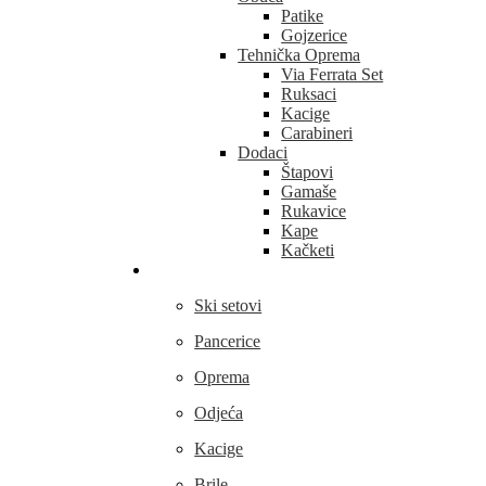
Patike
Gojzerice
Tehnička Oprema
Via Ferrata Set
Ruksaci
Kacige
Carabineri
Dodaci
Štapovi
Gamaše
Rukavice
Kape
Kačketi
Skijanje
Ski setovi
Pancerice
Oprema
Odjeća
Kacige
Brile