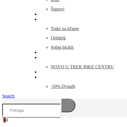
Štapovi
Kamp Oprema
Fitness
Trake za trčanje
Orbitrek
Sobni bicikli
O nama
Novosti
NOVO U TREK BIKE CENTRU
Kontakt
Blog
-50% Dynafit
Search
0
0