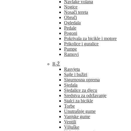
Navlake volana
Nogice
Nosači tereta
Obruči
Ogledala
Pedale
Pogoni
Pokrivala za bicikle i motore
Prikolice i guralice
Pumpe
Ramovi
R-Ž
Rasvjeta
Sajle i bužiri
Sigurnosna oprema
Sjedala
Sjedalice za djecu
Sredstva za održavanje
Stalci za bicikle
Torbe
Unutrašnje gume
Vanjske gume
Ventili
Viljuške