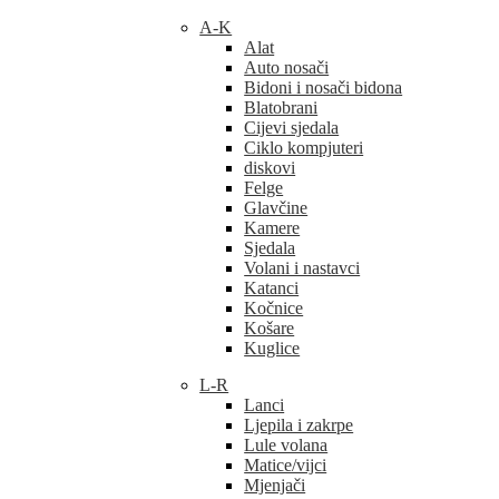
A-K
Alat
Auto nosači
Bidoni i nosači bidona
Blatobrani
Cijevi sjedala
Ciklo kompjuteri
diskovi
Felge
Glavčine
Kamere
Sjedala
Volani i nastavci
Katanci
Kočnice
Košare
Kuglice
L-R
Lanci
Ljepila i zakrpe
Lule volana
Matice/vijci
Mjenjači