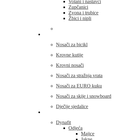
Volani i nastavci
Zupčanici
Zvona i trubice
Žbici i nipli
THULE
Nosači za bicikl
Krovne kutije
Krovni nosači
Nosači za stražnja vrata
Nosači za EURO kuku
Nosači za skije i snowboard
Dječije sjedalice
Outdoor oprema
Dynafit
Odjeća
Majice
Jakne