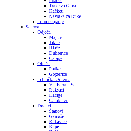
Prsluci
Trake za Glavu
Kačketi
Navlaka za Ruke
Turno skijanje
Salewa
Odjeća
Majice
Jakne
Hlače
Dukserice
Čarape
Obuća
Patike
Gojzerice
Tehnička Oprema
Via Ferrata Set
Ruksaci
Kacige
Carabineri
Dodaci
Štapovi
Gamaše
Rukavice
Kape