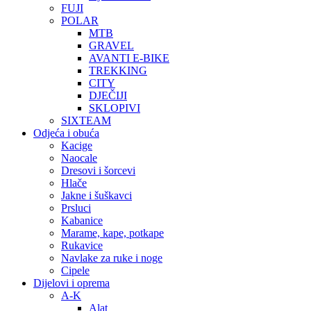
FUJI
POLAR
MTB
GRAVEL
AVANTI E-BIKE
TREKKING
CITY
DJEČIJI
SKLOPIVI
SIXTEAM
Odjeća i obuća
Kacige
Naocale
Dresovi i šorcevi
Hlače
Jakne i šuškavci
Prsluci
Kabanice
Marame, kape, potkape
Rukavice
Navlake za ruke i noge
Cipele
Dijelovi i oprema
A-K
Alat