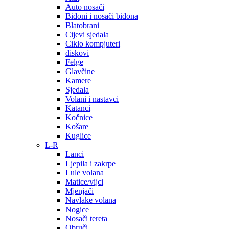
Auto nosači
Bidoni i nosači bidona
Blatobrani
Cijevi sjedala
Ciklo kompjuteri
diskovi
Felge
Glavčine
Kamere
Sjedala
Volani i nastavci
Katanci
Kočnice
Košare
Kuglice
L-R
Lanci
Ljepila i zakrpe
Lule volana
Matice/vijci
Mjenjači
Navlake volana
Nogice
Nosači tereta
Obruči