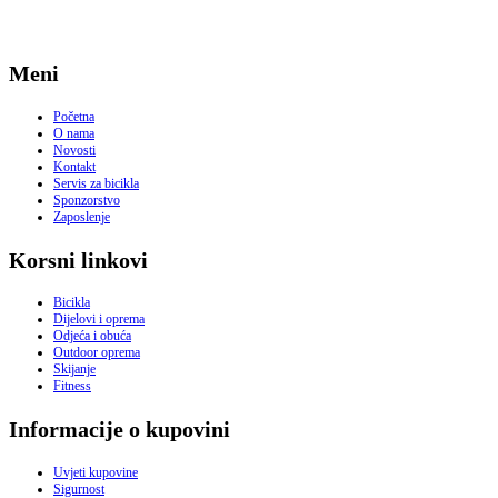
Meni
Početna
O nama
Novosti
Kontakt
Servis za bicikla
Sponzorstvo
Zaposlenje
Korsni linkovi
Bicikla
Dijelovi i oprema
Odjeća i obuća
Outdoor oprema
Skijanje
Fitness
Informacije o kupovini
Uvjeti kupovine
Sigurnost