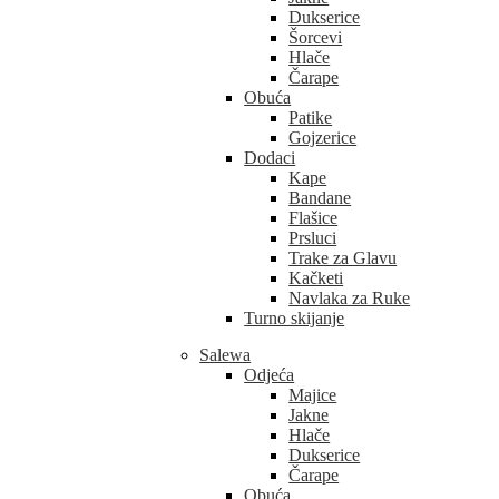
Dukserice
Šorcevi
Hlače
Čarape
Obuća
Patike
Gojzerice
Dodaci
Kape
Bandane
Flašice
Prsluci
Trake za Glavu
Kačketi
Navlaka za Ruke
Turno skijanje
Salewa
Odjeća
Majice
Jakne
Hlače
Dukserice
Čarape
Obuća