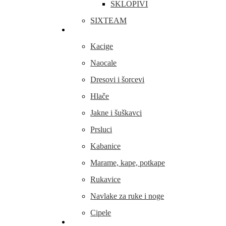
SKLOPIVI
SIXTEAM
Odjeća i obuća
Kacige
Naocale
Dresovi i šorcevi
Hlače
Jakne i šuškavci
Prsluci
Kabanice
Marame, kape, potkape
Rukavice
Navlake za ruke i noge
Cipele
Dijelovi i oprema