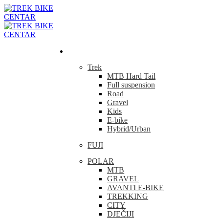
Bicikla
Trek
MTB Hard Tail
Full suspension
Road
Gravel
Kids
E-bike
Hybrid/Urban
FUJI
POLAR
MTB
GRAVEL
AVANTI E-BIKE
TREKKING
CITY
DJEČIJI