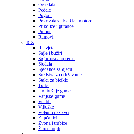
Ogledala
Pedale
Pogoni
Pokrivala za bicikle i motore
Prikolice i guralice
Pumpe
Ramovi
R-Ž
Rasvjeta
Sajle i bužiri
Sigurnosna oprema
Sjedala
Sjedalice za djecu
Sredstva za održavanje
Stalci za bicikle
Torbe
Unutrašnje gume
Vanjske gume
Ventili
Viljuške
Volani i nastavci
Zupčanici
Zvona i trubice
Žbici i nipli