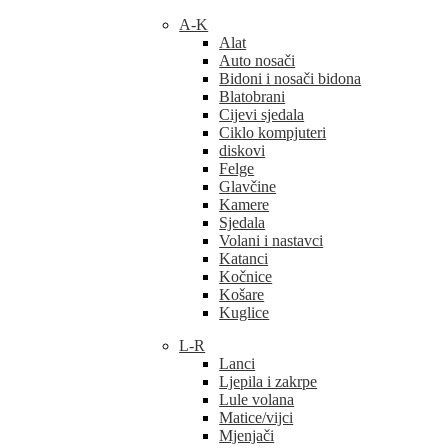
A-K
Alat
Auto nosači
Bidoni i nosači bidona
Blatobrani
Cijevi sjedala
Ciklo kompjuteri
diskovi
Felge
Glavčine
Kamere
Sjedala
Volani i nastavci
Katanci
Kočnice
Košare
Kuglice
L-R
Lanci
Ljepila i zakrpe
Lule volana
Matice/vijci
Mjenjači