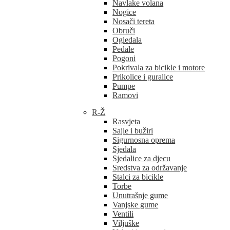
Navlake volana
Nogice
Nosači tereta
Obruči
Ogledala
Pedale
Pogoni
Pokrivala za bicikle i motore
Prikolice i guralice
Pumpe
Ramovi
R-Ž
Rasvjeta
Sajle i bužiri
Sigurnosna oprema
Sjedala
Sjedalice za djecu
Sredstva za održavanje
Stalci za bicikle
Torbe
Unutrašnje gume
Vanjske gume
Ventili
Viljuške