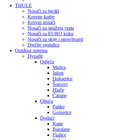
THULE
Nosači za bicikl
Krovne kutije
Krovni nosači
Nosači za stražnja vrata
Nosači za EURO kuku
Nosači za skije i snowboard
Dječije sjedalice
Outdoor oprema
Dynafit
Odjeća
Majice
Jakne
Dukserice
Šorcevi
Hlače
Čarape
Obuća
Patike
Gojzerice
Dodaci
Kape
Bandane
Flašice