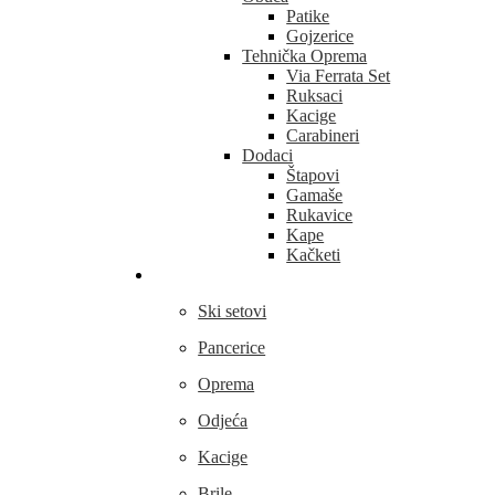
Patike
Gojzerice
Tehnička Oprema
Via Ferrata Set
Ruksaci
Kacige
Carabineri
Dodaci
Štapovi
Gamaše
Rukavice
Kape
Kačketi
Skijanje
Ski setovi
Pancerice
Oprema
Odjeća
Kacige
Brile