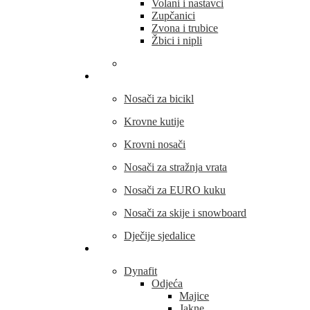
Volani i nastavci
Zupčanici
Zvona i trubice
Žbici i nipli
THULE
Nosači za bicikl
Krovne kutije
Krovni nosači
Nosači za stražnja vrata
Nosači za EURO kuku
Nosači za skije i snowboard
Dječije sjedalice
Outdoor oprema
Dynafit
Odjeća
Majice
Jakne