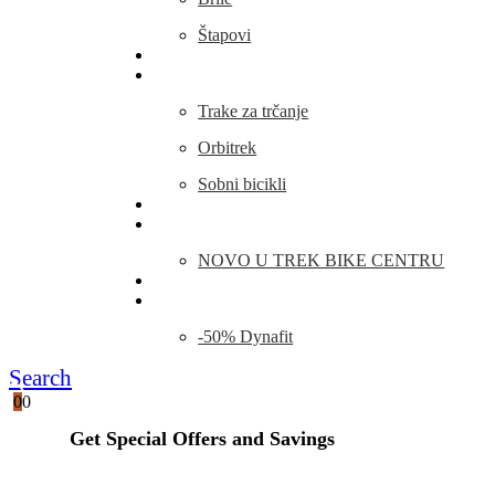
Štapovi
Kamp Oprema
Fitness
Trake za trčanje
Orbitrek
Sobni bicikli
O nama
Novosti
NOVO U TREK BIKE CENTRU
Kontakt
Blog
-50% Dynafit
Search
0
0
Get Special Offers and Savings
Get all the latest information on Events, Sales and Offers.