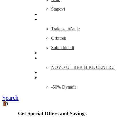
Štapovi
Kamp Oprema
Fitness
Trake za trčanje
Orbitrek
Sobni bicikli
O nama
Novosti
NOVO U TREK BIKE CENTRU
Kontakt
Blog
-50% Dynafit
Search
0
0
Get Special Offers and Savings
Get all the latest information on Events, Sales and Offers.