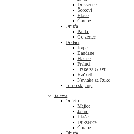
Dukserice
Šorcevi
Hlače
Čarape
Obuća
Patike
Gojzerice
Dodaci
Kape
Bandane
Flašice
Prsluci
Trake za Glavu
Kačketi
Navlaka za Ruke
Turno skijanje
Salewa
Odjeća
Majice
Jakne
Hlače
Dukserice
Čarape
Obuća