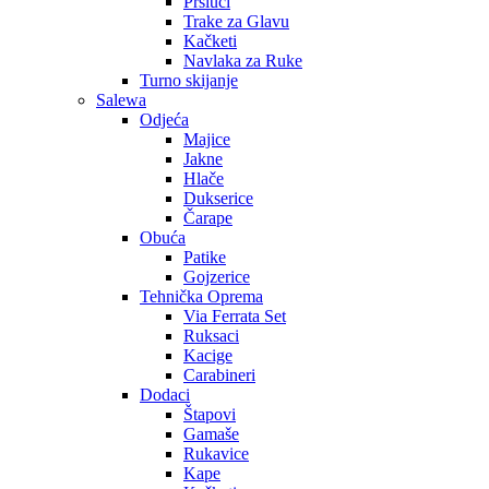
Prsluci
Trake za Glavu
Kačketi
Navlaka za Ruke
Turno skijanje
Salewa
Odjeća
Majice
Jakne
Hlače
Dukserice
Čarape
Obuća
Patike
Gojzerice
Tehnička Oprema
Via Ferrata Set
Ruksaci
Kacige
Carabineri
Dodaci
Štapovi
Gamaše
Rukavice
Kape