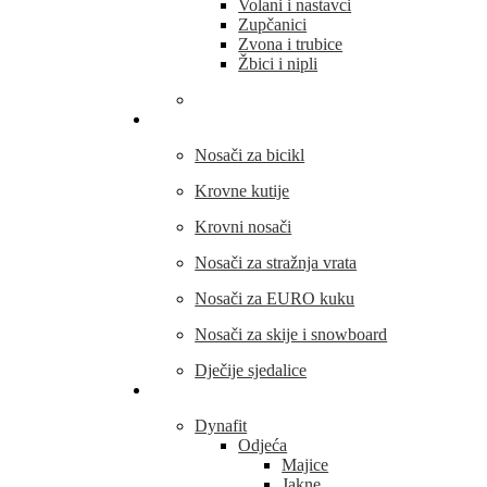
Volani i nastavci
Zupčanici
Zvona i trubice
Žbici i nipli
THULE
Nosači za bicikl
Krovne kutije
Krovni nosači
Nosači za stražnja vrata
Nosači za EURO kuku
Nosači za skije i snowboard
Dječije sjedalice
Outdoor oprema
Dynafit
Odjeća
Majice
Jakne