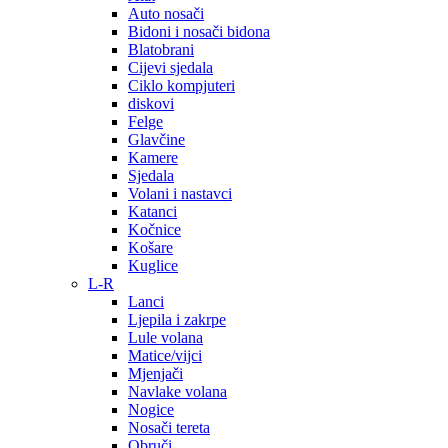
Auto nosači
Bidoni i nosači bidona
Blatobrani
Cijevi sjedala
Ciklo kompjuteri
diskovi
Felge
Glavčine
Kamere
Sjedala
Volani i nastavci
Katanci
Kočnice
Košare
Kuglice
L-R
Lanci
Ljepila i zakrpe
Lule volana
Matice/vijci
Mjenjači
Navlake volana
Nogice
Nosači tereta
Obruči