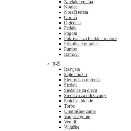
Navlake volana
Nogice
Nosači tereta
Obruči
Ogledala
Pedale
Pogoni
Pokrivala za bicikle i motore
Prikolice i guralice
Pumpe
Ramovi
R-Ž
Rasvjeta
Sajle i bužiri
Sigurnosna oprema
Sjedala
Sjedalice za djecu
Sredstva za održavanje
Stalci za bicikle
Torbe
Unutrašnje gume
Vanjske gume
Ventili
Viljuške