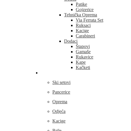
Patike
Gojzerice
Tehnička Oprema
Via Ferrata Set
Ruksaci
Kacige
Carabineri
Dodaci
Štapovi
Gamaše
Rukavice
Kape
Kačketi
Skijanje
Ski setovi
Pancerice
Oprema
Odjeća
Kacige
Brile