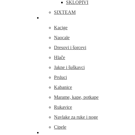
SKLOPIVI
SIXTEAM
Odjeća i obuća
Kacige
Naocale
Dresovi i šorcevi
Hlače
Jakne i šuškavci
Prsluci
Kabanice
Marame, kape, potkape
Rukavice
Navlake za ruke i noge
Cipele
Dijelovi i oprema