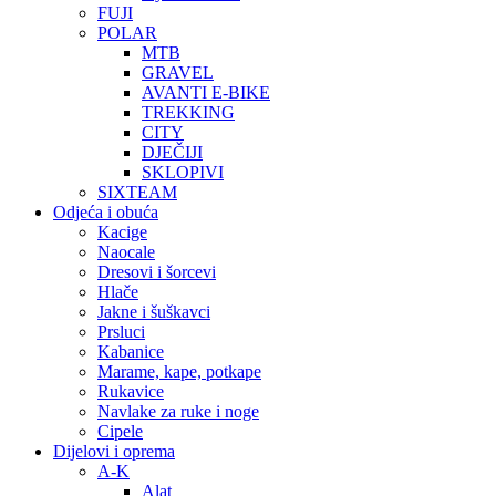
FUJI
POLAR
MTB
GRAVEL
AVANTI E-BIKE
TREKKING
CITY
DJEČIJI
SKLOPIVI
SIXTEAM
Odjeća i obuća
Kacige
Naocale
Dresovi i šorcevi
Hlače
Jakne i šuškavci
Prsluci
Kabanice
Marame, kape, potkape
Rukavice
Navlake za ruke i noge
Cipele
Dijelovi i oprema
A-K
Alat