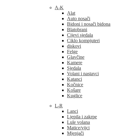
A-K
Alat
Auto nosači
Bidoni i nosači bidona
Blatobrani
Cijevi sjedala
Ciklo kompjuteri
diskovi
Felge
Glavčine
Kamere
Sjedala
Volani i nastavci
Katanci
Kočnice
Košare
Kuglice
L-R
Lanci
Ljepila i zakrpe
Lule volana
Matice/vijci
Mjenjači