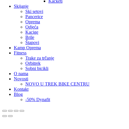
Kačketi
Skijanje
Ski setovi
Pancerice
Oprema
Odjeća
Kacige
Brile
Štapovi
Kamp Oprema
Fitness
Trake za trčanje
Orbitrek
Sobni bicikli
O nama
Novosti
NOVO U TREK BIKE CENTRU
Kontakt
Blog
-50% Dynafit