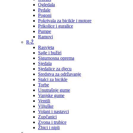
Ogledala
Pedale
Pogoni
Pokrivala za bicikle i motore
Prikolice i guralice
Pumpe
Ramovi
R-Ž
Rasvjeta
Sajle i bužiri
Sigurnosna oprema
Sjedala
Sjedalice za djecu
Sredstva za održavanje
Stalci za bicikle
Torbe
Unutrašnje gume
Vanjske gume
Ventili
Viljuške
Volani i nastavci
Zupčanici
Zvona i trubice
Žbici i nipli