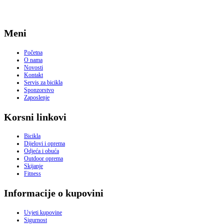
Meni
Početna
O nama
Novosti
Kontakt
Servis za bicikla
Sponzorstvo
Zaposlenje
Korsni linkovi
Bicikla
Dijelovi i oprema
Odjeća i obuća
Outdoor oprema
Skijanje
Fitness
Informacije o kupovini
Uvjeti kupovine
Sigurnost