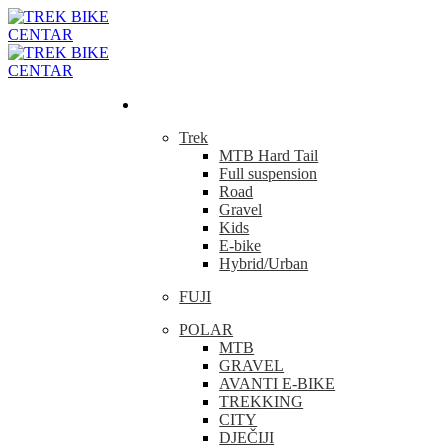
Bicikla
Trek
MTB Hard Tail
Full suspension
Road
Gravel
Kids
E-bike
Hybrid/Urban
FUJI
POLAR
MTB
GRAVEL
AVANTI E-BIKE
TREKKING
CITY
DJEČIJI