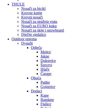
THULE
Nosači za bicikl
Krovne kutije
Krovni nosači
Nosači za stražnja vrata
Nosači za EURO kuku
Nosači za skije i snowboard
Dječije sjedalice
Outdoor oprema
Dynafit
Odjeća
Majice
Jakne
Dukserice
Šorcevi
Hlače
Čarape
Obuća
Patike
Gojzerice
Dodaci
Kape
Bandane
Flašice