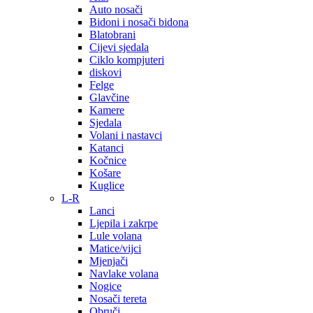
Auto nosači
Bidoni i nosači bidona
Blatobrani
Cijevi sjedala
Ciklo kompjuteri
diskovi
Felge
Glavčine
Kamere
Sjedala
Volani i nastavci
Katanci
Kočnice
Košare
Kuglice
L-R
Lanci
Ljepila i zakrpe
Lule volana
Matice/vijci
Mjenjači
Navlake volana
Nogice
Nosači tereta
Obruči