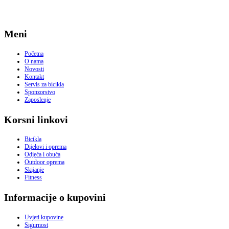
Meni
Početna
O nama
Novosti
Kontakt
Servis za bicikla
Sponzorstvo
Zaposlenje
Korsni linkovi
Bicikla
Dijelovi i oprema
Odjeća i obuća
Outdoor oprema
Skijanje
Fitness
Informacije o kupovini
Uvjeti kupovine
Sigurnost