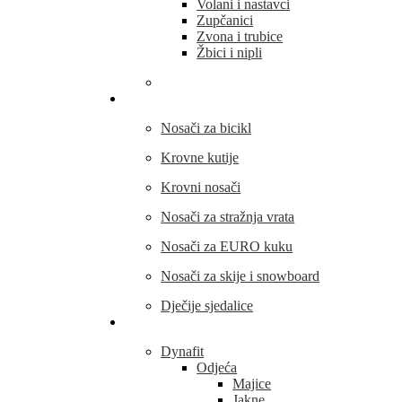
Volani i nastavci
Zupčanici
Zvona i trubice
Žbici i nipli
THULE
Nosači za bicikl
Krovne kutije
Krovni nosači
Nosači za stražnja vrata
Nosači za EURO kuku
Nosači za skije i snowboard
Dječije sjedalice
Outdoor oprema
Dynafit
Odjeća
Majice
Jakne