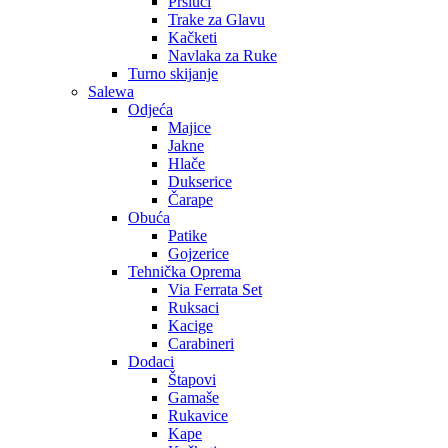
Prsluci
Trake za Glavu
Kačketi
Navlaka za Ruke
Turno skijanje
Salewa
Odjeća
Majice
Jakne
Hlače
Dukserice
Čarape
Obuća
Patike
Gojzerice
Tehnička Oprema
Via Ferrata Set
Ruksaci
Kacige
Carabineri
Dodaci
Štapovi
Gamaše
Rukavice
Kape