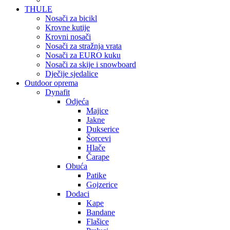
THULE
Nosači za bicikl
Krovne kutije
Krovni nosači
Nosači za stražnja vrata
Nosači za EURO kuku
Nosači za skije i snowboard
Dječije sjedalice
Outdoor oprema
Dynafit
Odjeća
Majice
Jakne
Dukserice
Šorcevi
Hlače
Čarape
Obuća
Patike
Gojzerice
Dodaci
Kape
Bandane
Flašice