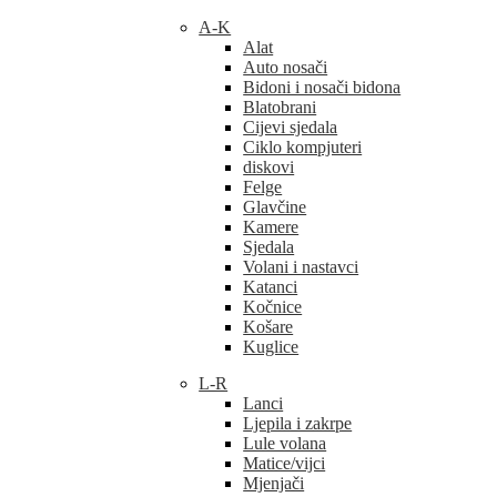
A-K
Alat
Auto nosači
Bidoni i nosači bidona
Blatobrani
Cijevi sjedala
Ciklo kompjuteri
diskovi
Felge
Glavčine
Kamere
Sjedala
Volani i nastavci
Katanci
Kočnice
Košare
Kuglice
L-R
Lanci
Ljepila i zakrpe
Lule volana
Matice/vijci
Mjenjači