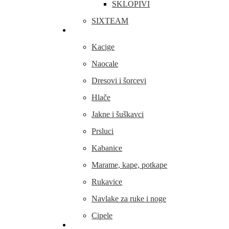
SKLOPIVI
SIXTEAM
Odjeća i obuća
Kacige
Naocale
Dresovi i šorcevi
Hlače
Jakne i šuškavci
Prsluci
Kabanice
Marame, kape, potkape
Rukavice
Navlake za ruke i noge
Cipele
Dijelovi i oprema