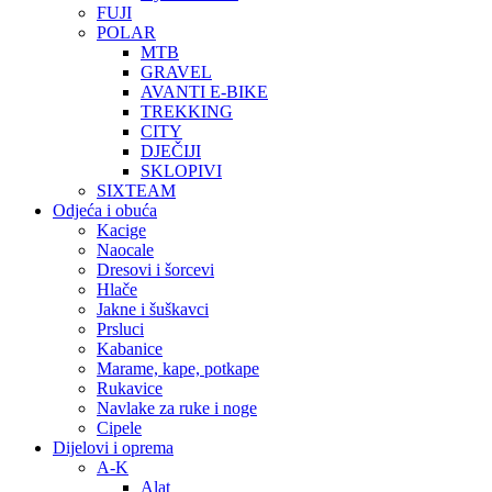
FUJI
POLAR
MTB
GRAVEL
AVANTI E-BIKE
TREKKING
CITY
DJEČIJI
SKLOPIVI
SIXTEAM
Odjeća i obuća
Kacige
Naocale
Dresovi i šorcevi
Hlače
Jakne i šuškavci
Prsluci
Kabanice
Marame, kape, potkape
Rukavice
Navlake za ruke i noge
Cipele
Dijelovi i oprema
A-K
Alat