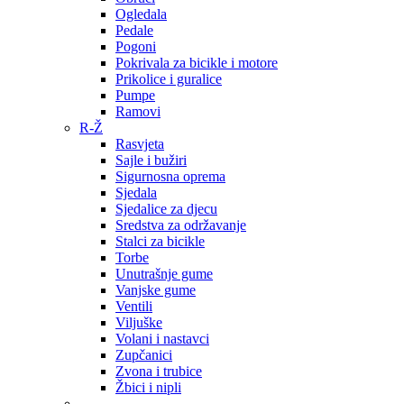
Ogledala
Pedale
Pogoni
Pokrivala za bicikle i motore
Prikolice i guralice
Pumpe
Ramovi
R-Ž
Rasvjeta
Sajle i bužiri
Sigurnosna oprema
Sjedala
Sjedalice za djecu
Sredstva za održavanje
Stalci za bicikle
Torbe
Unutrašnje gume
Vanjske gume
Ventili
Viljuške
Volani i nastavci
Zupčanici
Zvona i trubice
Žbici i nipli