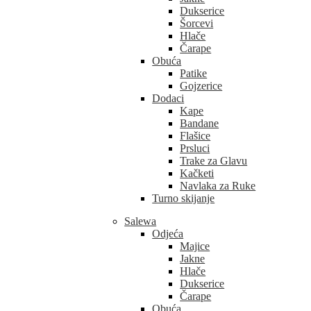
Dukserice
Šorcevi
Hlače
Čarape
Obuća
Patike
Gojzerice
Dodaci
Kape
Bandane
Flašice
Prsluci
Trake za Glavu
Kačketi
Navlaka za Ruke
Turno skijanje
Salewa
Odjeća
Majice
Jakne
Hlače
Dukserice
Čarape
Obuća