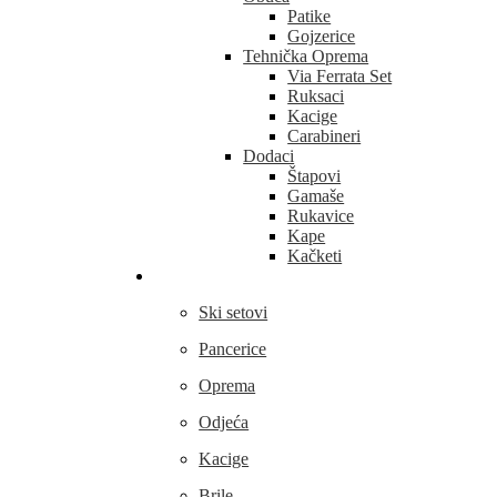
Patike
Gojzerice
Tehnička Oprema
Via Ferrata Set
Ruksaci
Kacige
Carabineri
Dodaci
Štapovi
Gamaše
Rukavice
Kape
Kačketi
Skijanje
Ski setovi
Pancerice
Oprema
Odjeća
Kacige
Brile