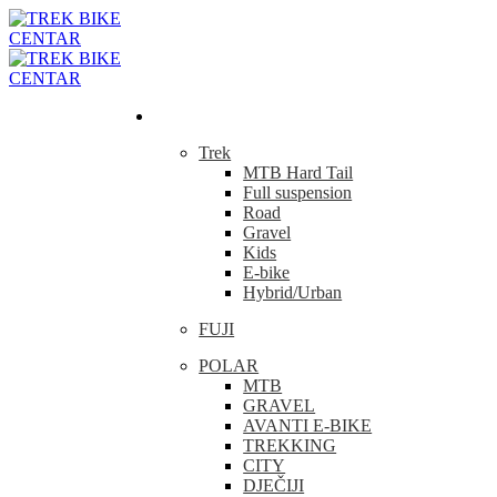
Bicikla
Trek
MTB Hard Tail
Full suspension
Road
Gravel
Kids
E-bike
Hybrid/Urban
FUJI
POLAR
MTB
GRAVEL
AVANTI E-BIKE
TREKKING
CITY
DJEČIJI