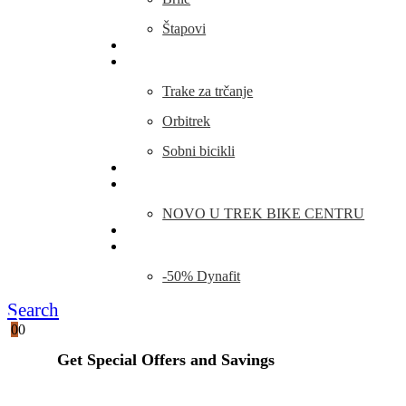
Štapovi
Kamp Oprema
Fitness
Trake za trčanje
Orbitrek
Sobni bicikli
O nama
Novosti
NOVO U TREK BIKE CENTRU
Kontakt
Blog
-50% Dynafit
Search
0
0
Get Special Offers and Savings
Get all the latest information on Events, Sales and Offers.