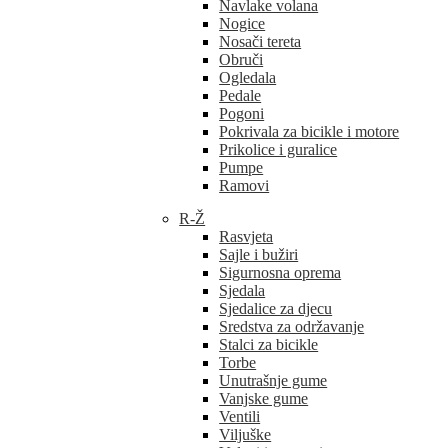
Navlake volana
Nogice
Nosači tereta
Obruči
Ogledala
Pedale
Pogoni
Pokrivala za bicikle i motore
Prikolice i guralice
Pumpe
Ramovi
R-Ž
Rasvjeta
Sajle i bužiri
Sigurnosna oprema
Sjedala
Sjedalice za djecu
Sredstva za održavanje
Stalci za bicikle
Torbe
Unutrašnje gume
Vanjske gume
Ventili
Viljuške