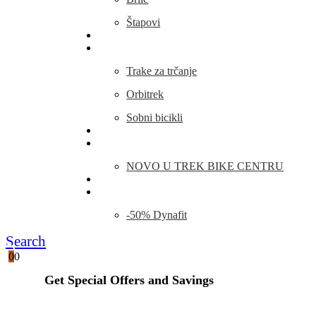
Štapovi
Kamp Oprema
Fitness
Trake za trčanje
Orbitrek
Sobni bicikli
O nama
Novosti
NOVO U TREK BIKE CENTRU
Kontakt
Blog
-50% Dynafit
Search
0
0
Get Special Offers and Savings
Get all the latest information on Events, Sales and Offers.