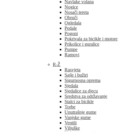
Navlake volana
Nogice
Nosači tereta
Obruči
Ogledala
Pedale
Pogoni
Pokrivala za bicikle i motore
Prikolice i guralice
Pumpe
Ramovi
R-Ž
Rasvjeta
Sajle i bužiri
Sigurnosna oprema
Sjedala
Sjedalice za djecu
Sredstva za održavanje
Stalci za bicikle
Torbe
Unutrašnje gume
Vanjske gume
Ventili
Viljuške