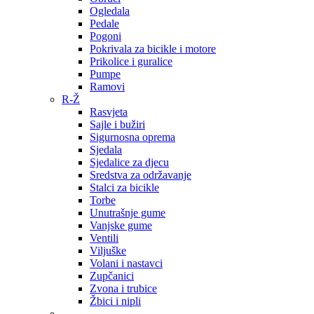
Ogledala
Pedale
Pogoni
Pokrivala za bicikle i motore
Prikolice i guralice
Pumpe
Ramovi
R-Ž
Rasvjeta
Sajle i bužiri
Sigurnosna oprema
Sjedala
Sjedalice za djecu
Sredstva za održavanje
Stalci za bicikle
Torbe
Unutrašnje gume
Vanjske gume
Ventili
Viljuške
Volani i nastavci
Zupčanici
Zvona i trubice
Žbici i nipli