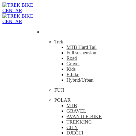
Bicikla
Trek
MTB Hard Tail
Full suspension
Road
Gravel
Kids
E-bike
Hybrid/Urban
FUJI
POLAR
MTB
GRAVEL
AVANTI E-BIKE
TREKKING
CITY
DJEČIJI