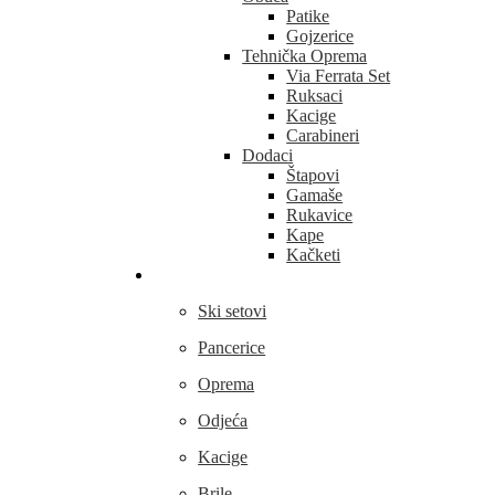
Patike
Gojzerice
Tehnička Oprema
Via Ferrata Set
Ruksaci
Kacige
Carabineri
Dodaci
Štapovi
Gamaše
Rukavice
Kape
Kačketi
Skijanje
Ski setovi
Pancerice
Oprema
Odjeća
Kacige
Brile