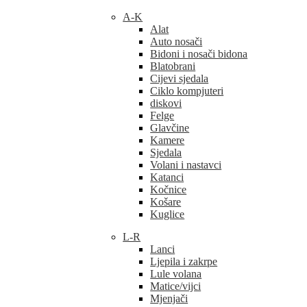
A-K
Alat
Auto nosači
Bidoni i nosači bidona
Blatobrani
Cijevi sjedala
Ciklo kompjuteri
diskovi
Felge
Glavčine
Kamere
Sjedala
Volani i nastavci
Katanci
Kočnice
Košare
Kuglice
L-R
Lanci
Ljepila i zakrpe
Lule volana
Matice/vijci
Mjenjači