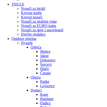
THULE
Nosači za bicikl
Krovne kutije
Krovni nosači
Nosači za stražnja vrata
Nosači za EURO kuku
Nosači za skije i snowboard
Dječije sjedalice
Outdoor oprema
Dynafit
Odjeća
Majice
Jakne
Dukserice
Šorcevi
Hlače
Čarape
Obuća
Patike
Gojzerice
Dodaci
Kape
Bandane
Flašice