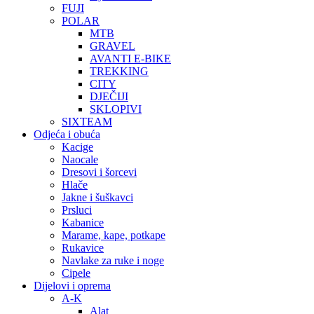
FUJI
POLAR
MTB
GRAVEL
AVANTI E-BIKE
TREKKING
CITY
DJEČIJI
SKLOPIVI
SIXTEAM
Odjeća i obuća
Kacige
Naocale
Dresovi i šorcevi
Hlače
Jakne i šuškavci
Prsluci
Kabanice
Marame, kape, potkape
Rukavice
Navlake za ruke i noge
Cipele
Dijelovi i oprema
A-K
Alat