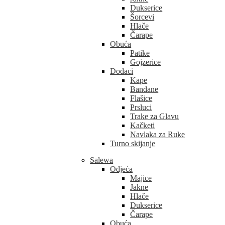
Dukserice
Šorcevi
Hlače
Čarape
Obuća
Patike
Gojzerice
Dodaci
Kape
Bandane
Flašice
Prsluci
Trake za Glavu
Kačketi
Navlaka za Ruke
Turno skijanje
Salewa
Odjeća
Majice
Jakne
Hlače
Dukserice
Čarape
Obuća