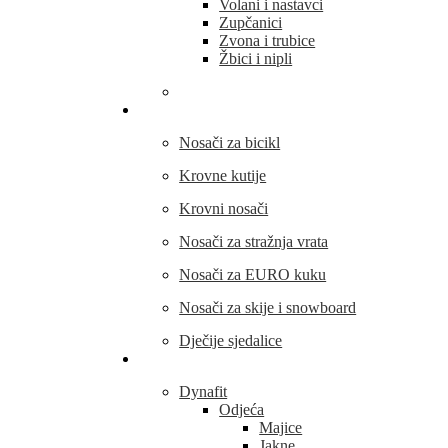
Volani i nastavci
Zupčanici
Zvona i trubice
Žbici i nipli
THULE
Nosači za bicikl
Krovne kutije
Krovni nosači
Nosači za stražnja vrata
Nosači za EURO kuku
Nosači za skije i snowboard
Dječije sjedalice
Outdoor oprema
Dynafit
Odjeća
Majice
Jakne