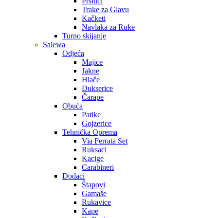
Prsluci
Trake za Glavu
Kačketi
Navlaka za Ruke
Turno skijanje
Salewa
Odjeća
Majice
Jakne
Hlače
Dukserice
Čarape
Obuća
Patike
Gojzerice
Tehnička Oprema
Via Ferrata Set
Ruksaci
Kacige
Carabineri
Dodaci
Štapovi
Gamaše
Rukavice
Kape