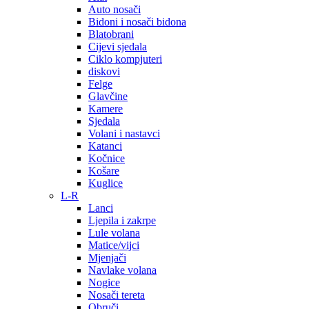
Auto nosači
Bidoni i nosači bidona
Blatobrani
Cijevi sjedala
Ciklo kompjuteri
diskovi
Felge
Glavčine
Kamere
Sjedala
Volani i nastavci
Katanci
Kočnice
Košare
Kuglice
L-R
Lanci
Ljepila i zakrpe
Lule volana
Matice/vijci
Mjenjači
Navlake volana
Nogice
Nosači tereta
Obruči