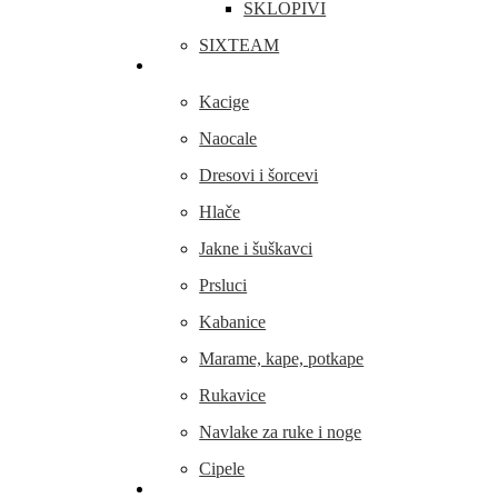
SKLOPIVI
SIXTEAM
Odjeća i obuća
Kacige
Naocale
Dresovi i šorcevi
Hlače
Jakne i šuškavci
Prsluci
Kabanice
Marame, kape, potkape
Rukavice
Navlake za ruke i noge
Cipele
Dijelovi i oprema