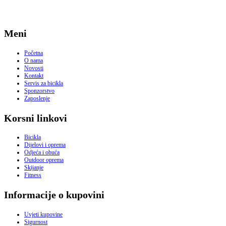
Meni
Početna
O nama
Novosti
Kontakt
Servis za bicikla
Sponzorstvo
Zaposlenje
Korsni linkovi
Bicikla
Dijelovi i oprema
Odjeća i obuća
Outdoor oprema
Skijanje
Fitness
Informacije o kupovini
Uvjeti kupovine
Sigurnost