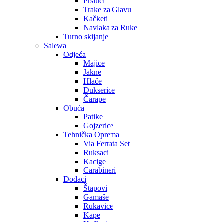
Prsluci
Trake za Glavu
Kačketi
Navlaka za Ruke
Turno skijanje
Salewa
Odjeća
Majice
Jakne
Hlače
Dukserice
Čarape
Obuća
Patike
Gojzerice
Tehnička Oprema
Via Ferrata Set
Ruksaci
Kacige
Carabineri
Dodaci
Štapovi
Gamaše
Rukavice
Kape