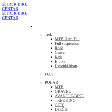
Bicikla
Trek
MTB Hard Tail
Full suspension
Road
Gravel
Kids
E-bike
Hybrid/Urban
FUJI
POLAR
MTB
GRAVEL
AVANTI E-BIKE
TREKKING
CITY
DJEČIJI