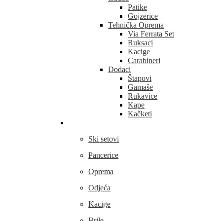
Patike
Gojzerice
Tehnička Oprema
Via Ferrata Set
Ruksaci
Kacige
Carabineri
Dodaci
Štapovi
Gamaše
Rukavice
Kape
Kačketi
Skijanje
Ski setovi
Pancerice
Oprema
Odjeća
Kacige
Brile