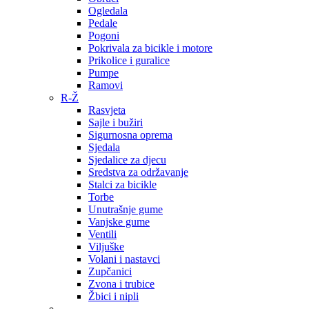
Ogledala
Pedale
Pogoni
Pokrivala za bicikle i motore
Prikolice i guralice
Pumpe
Ramovi
R-Ž
Rasvjeta
Sajle i bužiri
Sigurnosna oprema
Sjedala
Sjedalice za djecu
Sredstva za održavanje
Stalci za bicikle
Torbe
Unutrašnje gume
Vanjske gume
Ventili
Viljuške
Volani i nastavci
Zupčanici
Zvona i trubice
Žbici i nipli