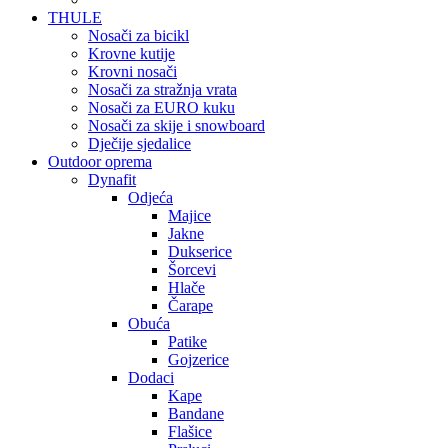
THULE
Nosači za bicikl
Krovne kutije
Krovni nosači
Nosači za stražnja vrata
Nosači za EURO kuku
Nosači za skije i snowboard
Dječije sjedalice
Outdoor oprema
Dynafit
Odjeća
Majice
Jakne
Dukserice
Šorcevi
Hlače
Čarape
Obuća
Patike
Gojzerice
Dodaci
Kape
Bandane
Flašice