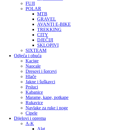
FUJI
POLAR
MTB
GRAVEL
AVANTI E-BIKE
TREKKING
CITY
DJEČIJI
SKLOPIVI
SIXTEAM
Odjeća i obuća
Kacige
Naocale
Dresovi i šorcevi
Hlače
Jakne i šuškavci
Prsluci
Kabanice
Marame, kape, potkape
Rukavice
Navlake za ruke i noge
Cipele
Dijelovi i oprema
A-K
Alat