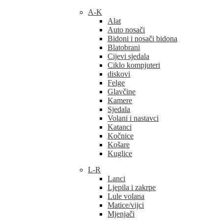
A-K
Alat
Auto nosači
Bidoni i nosači bidona
Blatobrani
Cijevi sjedala
Ciklo kompjuteri
diskovi
Felge
Glavčine
Kamere
Sjedala
Volani i nastavci
Katanci
Kočnice
Košare
Kuglice
L-R
Lanci
Ljepila i zakrpe
Lule volana
Matice/vijci
Mjenjači