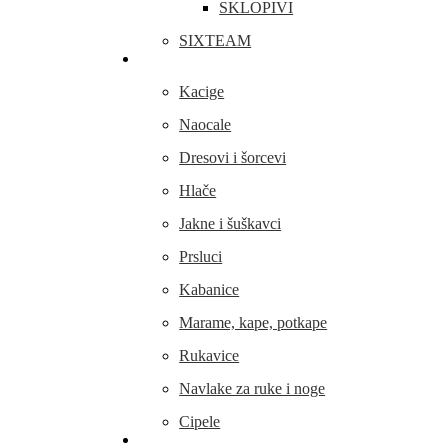
SKLOPIVI
SIXTEAM
Odjeća i obuća
Kacige
Naocale
Dresovi i šorcevi
Hlače
Jakne i šuškavci
Prsluci
Kabanice
Marame, kape, potkape
Rukavice
Navlake za ruke i noge
Cipele
Dijelovi i oprema