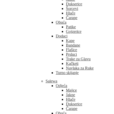
Dukserice
Šorcevi
Hlače
Čarape
Obuća
Patike
Gojzerice
Dodaci
Kape
Bandane
Flašice
Prsluci
Trake za Glavu
Kačketi
Navlaka za Ruke
Turno skijanje
Salewa
Odjeća
Majice
Jakne
Hlače
Dukserice
Čarape
Obuća