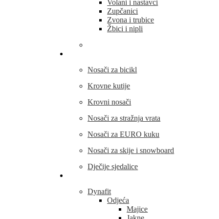
Volani i nastavci
Zupčanici
Zvona i trubice
Žbici i nipli
THULE
Nosači za bicikl
Krovne kutije
Krovni nosači
Nosači za stražnja vrata
Nosači za EURO kuku
Nosači za skije i snowboard
Dječije sjedalice
Outdoor oprema
Dynafit
Odjeća
Majice
Jakne