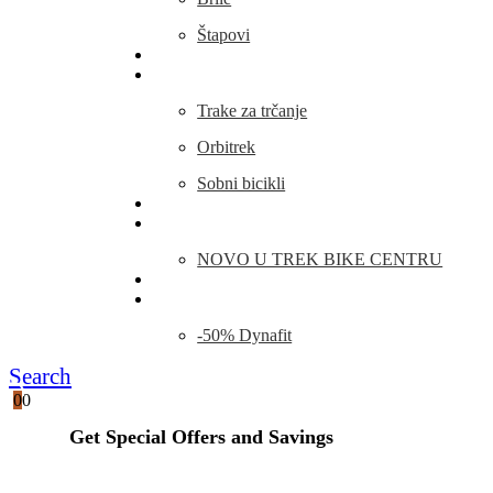
Štapovi
Kamp Oprema
Fitness
Trake za trčanje
Orbitrek
Sobni bicikli
O nama
Novosti
NOVO U TREK BIKE CENTRU
Kontakt
Blog
-50% Dynafit
Search
0
0
Get Special Offers and Savings
Get all the latest information on Events, Sales and Offers.