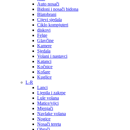
Auto nosači
Bidoni i nosači bidona
Blatobrani
Cijevi sjedala
Ciklo kompjuteri
diskovi
Felge
Glavčine
Kamere
Sjedala
Volani i nastavci
Katanci
Kočnice
Košare
Kuglice
L-R
Lanci
Ljepila i zakrpe
Lule volana
Matice/vijci
Mjenjači
Navlake volana
Nogice
Nosači tereta
Obruči