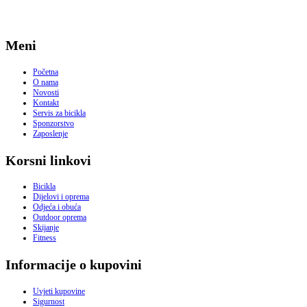
Meni
Početna
O nama
Novosti
Kontakt
Servis za bicikla
Sponzorstvo
Zaposlenje
Korsni linkovi
Bicikla
Dijelovi i oprema
Odjeća i obuća
Outdoor oprema
Skijanje
Fitness
Informacije o kupovini
Uvjeti kupovine
Sigurnost