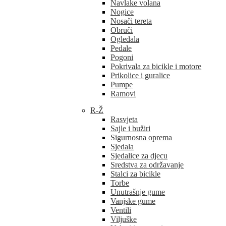
Navlake volana
Nogice
Nosači tereta
Obruči
Ogledala
Pedale
Pogoni
Pokrivala za bicikle i motore
Prikolice i guralice
Pumpe
Ramovi
R-Ž
Rasvjeta
Sajle i bužiri
Sigurnosna oprema
Sjedala
Sjedalice za djecu
Sredstva za održavanje
Stalci za bicikle
Torbe
Unutrašnje gume
Vanjske gume
Ventili
Viljuške