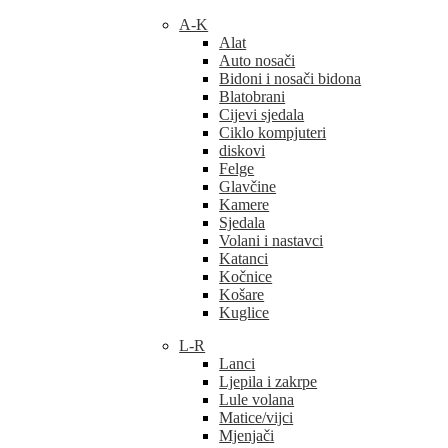
A-K
Alat
Auto nosači
Bidoni i nosači bidona
Blatobrani
Cijevi sjedala
Ciklo kompjuteri
diskovi
Felge
Glavčine
Kamere
Sjedala
Volani i nastavci
Katanci
Kočnice
Košare
Kuglice
L-R
Lanci
Ljepila i zakrpe
Lule volana
Matice/vijci
Mjenjači