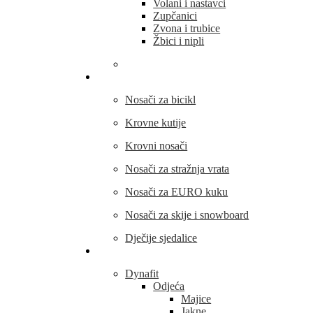
Volani i nastavci
Zupčanici
Zvona i trubice
Žbici i nipli
THULE
Nosači za bicikl
Krovne kutije
Krovni nosači
Nosači za stražnja vrata
Nosači za EURO kuku
Nosači za skije i snowboard
Dječije sjedalice
Outdoor oprema
Dynafit
Odjeća
Majice
Jakne