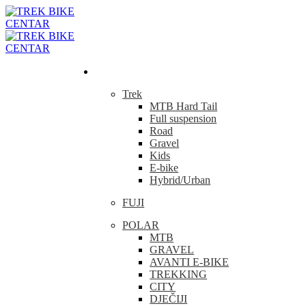
Bicikla
Trek
MTB Hard Tail
Full suspension
Road
Gravel
Kids
E-bike
Hybrid/Urban
FUJI
POLAR
MTB
GRAVEL
AVANTI E-BIKE
TREKKING
CITY
DJEČIJI