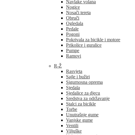
Navlake volana
Nogice
Nosači tereta
Obruči
Ogledala
Pedale
Pogoni
Pokrivala za bicikle i motore
Prikolice i guralice
Pumpe
Ramovi
R-Ž
Rasvjeta
Sajle i bužiri
Sigurnosna oprema
Sjedala
Sjedalice za djecu
Sredstva za održavanje
Stalci za bicikle
Torbe
Unutrašnje gume
Vanjske gume
Ventili
Viljuške