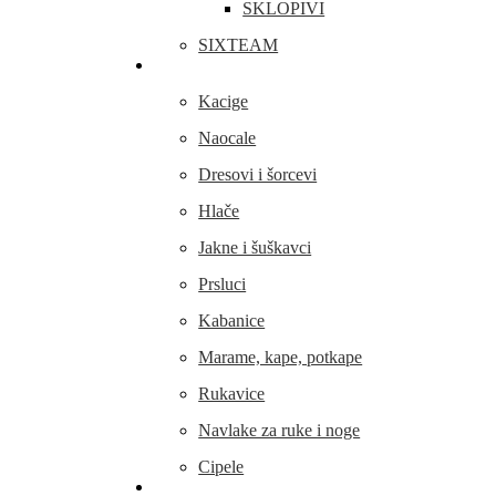
SKLOPIVI
SIXTEAM
Odjeća i obuća
Kacige
Naocale
Dresovi i šorcevi
Hlače
Jakne i šuškavci
Prsluci
Kabanice
Marame, kape, potkape
Rukavice
Navlake za ruke i noge
Cipele
Dijelovi i oprema