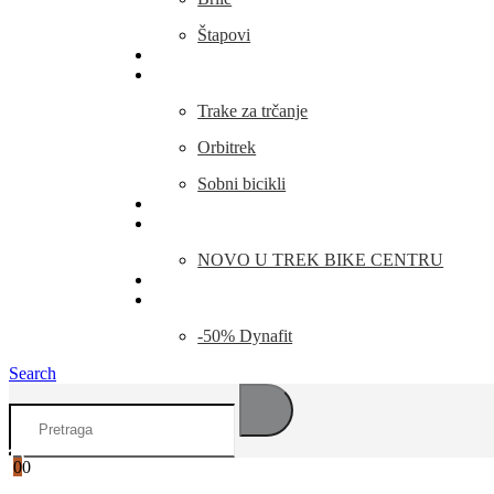
Štapovi
Kamp Oprema
Fitness
Trake za trčanje
Orbitrek
Sobni bicikli
O nama
Novosti
NOVO U TREK BIKE CENTRU
Kontakt
Blog
-50% Dynafit
Search
0
0