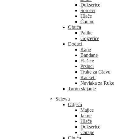
Dukserice
Šorcevi
Hlače
Čarape
Obuća
Patike
Gojzerice
Dodaci
Kape
Bandane
Flašice
Prsluci
Trake za Glavu
Kačketi
Navlaka za Ruke
Turno skijanje
Salewa
Odjeća
Majice
Jakne
Hlače
Dukserice
Čarape
Obuća