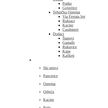
Patike
Gojzerice
Tehnička Oprema
Via Ferrata Set
Ruksaci
Kacige
Carabineri
Dodaci
Štapovi
Gamaše
Rukavice
Kape
Kačketi
Skijanje
Ski setovi
Pancerice
Oprema
Odjeća
Kacige
Brile