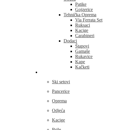
Patike
Gojzerice
Tehnička Oprema
Via Ferrata Set
Ruksaci
Kacige
Carabineri
Dodaci
Štapovi
Gamaše
Rukavice
Kape
Kačketi
Skijanje
Ski setovi
Pancerice
Oprema
Odjeća
Kacige
Brile