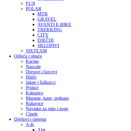
FUJI
POLAR
MTB
GRAVEL
AVANTI E-BIKE
TREKKING
CITY
DJEČIJI
SKLOPIVI
SIXTEAM
Odjeća i obuća
Kacige
Naocale
Dresovi i šorcevi
Hlače
Jakne i šuškavci
Prsluci
Kabanice
Marame, kape, potkape
Rukavice
Navlake za ruke i noge
Cipele
Dijelovi i oprema
A-K
Alat