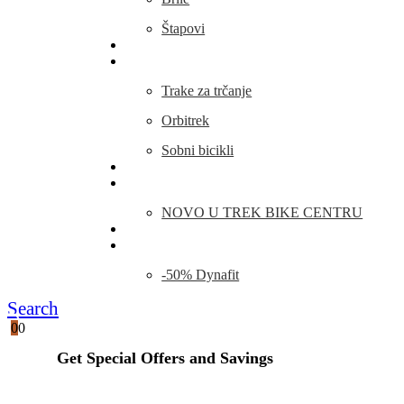
Štapovi
Kamp Oprema
Fitness
Trake za trčanje
Orbitrek
Sobni bicikli
O nama
Novosti
NOVO U TREK BIKE CENTRU
Kontakt
Blog
-50% Dynafit
Search
0
0
Get Special Offers and Savings
Get all the latest information on Events, Sales and Offers.