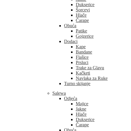
Dukserice
Šorcevi
Hlače
Čarape
Obuća
Patike
Gojzerice
Dodaci
Kape
Bandane
Flašice
Prsluci
Trake za Glavu
Kačketi
Navlaka za Ruke
Turno skijanje
Salewa
Odjeća
Majice
Jakne
Hlače
Dukserice
Čarape
Obuća