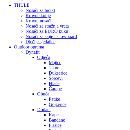
THULE
Nosači za bicikl
Krovne kutije
Krovni nosači
Nosači za stražnja vrata
Nosači za EURO kuku
Nosači za skije i snowboard
Dječije sjedalice
Outdoor oprema
Dynafit
Odjeća
Majice
Jakne
Dukserice
Šorcevi
Hlače
Čarape
Obuća
Patike
Gojzerice
Dodaci
Kape
Bandane
Flašice