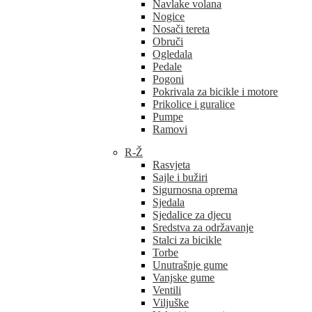
Navlake volana
Nogice
Nosači tereta
Obruči
Ogledala
Pedale
Pogoni
Pokrivala za bicikle i motore
Prikolice i guralice
Pumpe
Ramovi
R-Ž
Rasvjeta
Sajle i bužiri
Sigurnosna oprema
Sjedala
Sjedalice za djecu
Sredstva za održavanje
Stalci za bicikle
Torbe
Unutrašnje gume
Vanjske gume
Ventili
Viljuške