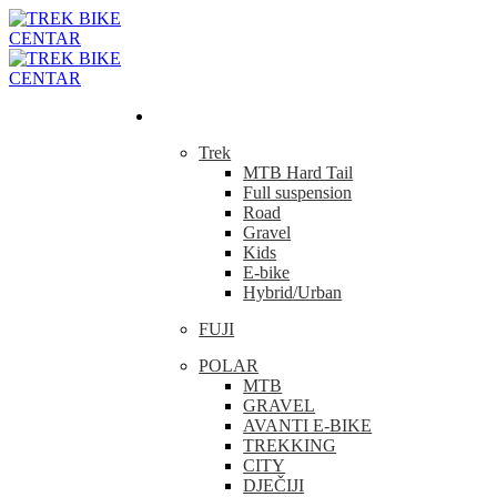
Bicikla
Trek
MTB Hard Tail
Full suspension
Road
Gravel
Kids
E-bike
Hybrid/Urban
FUJI
POLAR
MTB
GRAVEL
AVANTI E-BIKE
TREKKING
CITY
DJEČIJI