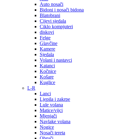
Auto nosači
Bidoni i nosači bidona
Blatobrani
Cijevi sjedala
Ciklo kompjuteri
diskovi
Felge
Glavčine
Kamere
Sjedala
Volani i nastavci
Katanci
Kočnice
Košare
Kuglice
L-R
Lanci
Ljepila i zakrpe
Lule volana
Matice/vijci
Mjenjači
Navlake volana
Nogice
Nosači tereta
Obruči