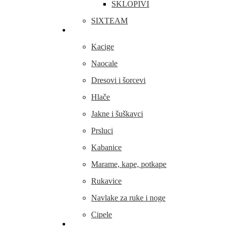
SKLOPIVI
SIXTEAM
Odjeća i obuća
Kacige
Naocale
Dresovi i šorcevi
Hlače
Jakne i šuškavci
Prsluci
Kabanice
Marame, kape, potkape
Rukavice
Navlake za ruke i noge
Cipele
Dijelovi i oprema