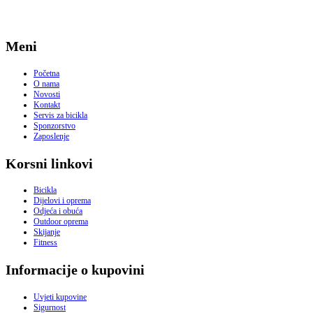
Meni
Početna
O nama
Novosti
Kontakt
Servis za bicikla
Sponzorstvo
Zaposlenje
Korsni linkovi
Bicikla
Dijelovi i oprema
Odjeća i obuća
Outdoor oprema
Skijanje
Fitness
Informacije o kupovini
Uvjeti kupovine
Sigurnost