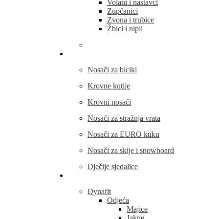
Volani i nastavci
Zupčanici
Zvona i trubice
Žbici i nipli
THULE
Nosači za bicikl
Krovne kutije
Krovni nosači
Nosači za stražnja vrata
Nosači za EURO kuku
Nosači za skije i snowboard
Dječije sjedalice
Outdoor oprema
Dynafit
Odjeća
Majice
Jakne