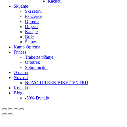
Kačketi
Skijanje
Ski setovi
Pancerice
Oprema
Odjeća
Kacige
Brile
Štapovi
Kamp Oprema
Fitness
Trake za trčanje
Orbitrek
Sobni bicikli
O nama
Novosti
NOVO U TREK BIKE CENTRU
Kontakt
Blog
-50% Dynafit