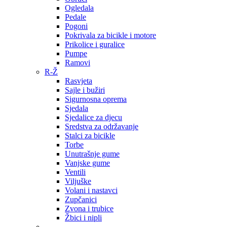
Ogledala
Pedale
Pogoni
Pokrivala za bicikle i motore
Prikolice i guralice
Pumpe
Ramovi
R-Ž
Rasvjeta
Sajle i bužiri
Sigurnosna oprema
Sjedala
Sjedalice za djecu
Sredstva za održavanje
Stalci za bicikle
Torbe
Unutrašnje gume
Vanjske gume
Ventili
Viljuške
Volani i nastavci
Zupčanici
Zvona i trubice
Žbici i nipli