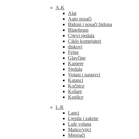
A-K
Alat
Auto nosači
Bidoni i nosači bidona
Blatobrani
Cijevi sjedala
Ciklo kompjuteri
diskovi
Felge
Glavčine
Kamere
Sjedala
Volani i nastavci
Katanci
Kočnice
Košare
Kuglice
L-R
Lanci
Ljepila i zakrpe
Lule volana
Matice/vijci
Mjenjači