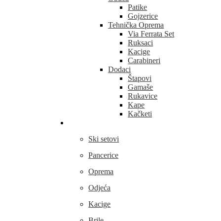
Patike
Gojzerice
Tehnička Oprema
Via Ferrata Set
Ruksaci
Kacige
Carabineri
Dodaci
Štapovi
Gamaše
Rukavice
Kape
Kačketi
Skijanje
Ski setovi
Pancerice
Oprema
Odjeća
Kacige
Brile