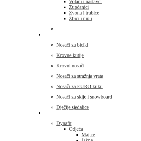
Volani i nastavci
Zupčanici
Zvona i trubice
Žbici i nipli
THULE
Nosači za bicikl
Krovne kutije
Krovni nosači
Nosači za stražnja vrata
Nosači za EURO kuku
Nosači za skije i snowboard
Dječije sjedalice
Outdoor oprema
Dynafit
Odjeća
Majice
Jakne