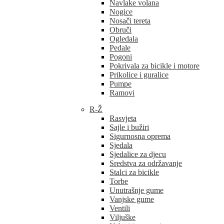
Navlake volana
Nogice
Nosači tereta
Obruči
Ogledala
Pedale
Pogoni
Pokrivala za bicikle i motore
Prikolice i guralice
Pumpe
Ramovi
R-Ž
Rasvjeta
Sajle i bužiri
Sigurnosna oprema
Sjedala
Sjedalice za djecu
Sredstva za održavanje
Stalci za bicikle
Torbe
Unutrašnje gume
Vanjske gume
Ventili
Viljuške