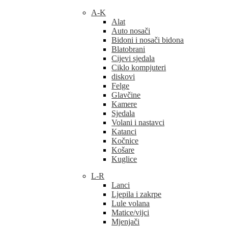
A-K
Alat
Auto nosači
Bidoni i nosači bidona
Blatobrani
Cijevi sjedala
Ciklo kompjuteri
diskovi
Felge
Glavčine
Kamere
Sjedala
Volani i nastavci
Katanci
Kočnice
Košare
Kuglice
L-R
Lanci
Ljepila i zakrpe
Lule volana
Matice/vijci
Mjenjači