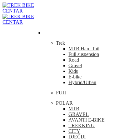
Bicikla
Trek
MTB Hard Tail
Full suspension
Road
Gravel
Kids
E-bike
Hybrid/Urban
FUJI
POLAR
MTB
GRAVEL
AVANTI E-BIKE
TREKKING
CITY
DJEČIJI