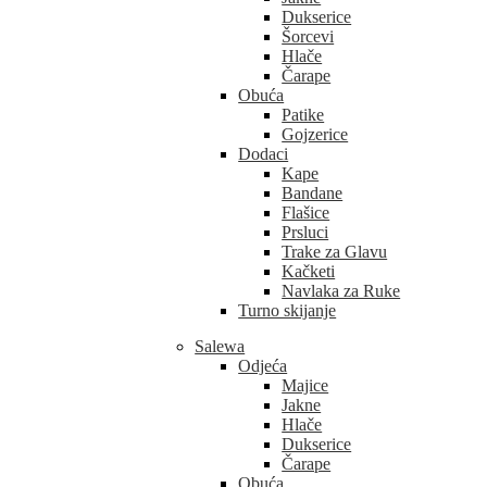
Dukserice
Šorcevi
Hlače
Čarape
Obuća
Patike
Gojzerice
Dodaci
Kape
Bandane
Flašice
Prsluci
Trake za Glavu
Kačketi
Navlaka za Ruke
Turno skijanje
Salewa
Odjeća
Majice
Jakne
Hlače
Dukserice
Čarape
Obuća