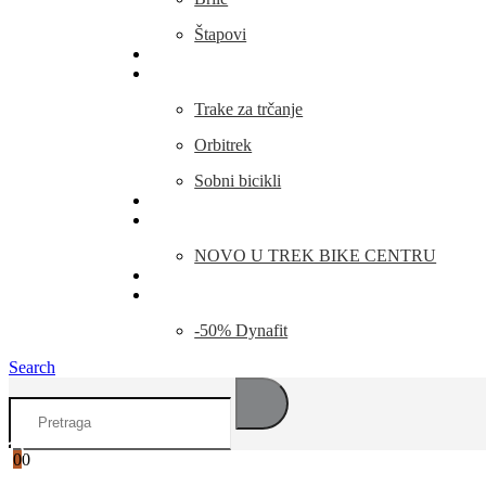
Štapovi
Kamp Oprema
Fitness
Trake za trčanje
Orbitrek
Sobni bicikli
O nama
Novosti
NOVO U TREK BIKE CENTRU
Kontakt
Blog
-50% Dynafit
Search
0
0