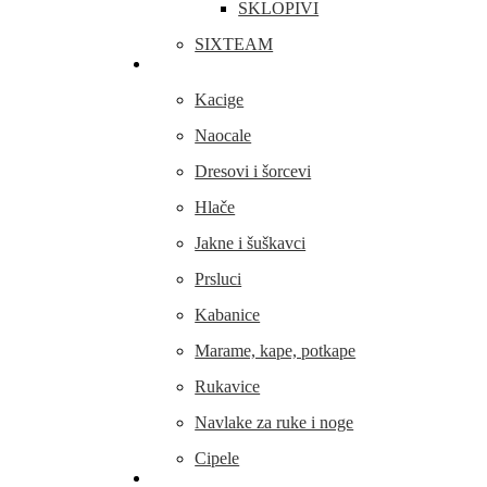
SKLOPIVI
SIXTEAM
Odjeća i obuća
Kacige
Naocale
Dresovi i šorcevi
Hlače
Jakne i šuškavci
Prsluci
Kabanice
Marame, kape, potkape
Rukavice
Navlake za ruke i noge
Cipele
Dijelovi i oprema