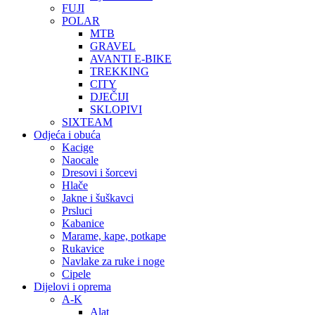
FUJI
POLAR
MTB
GRAVEL
AVANTI E-BIKE
TREKKING
CITY
DJEČIJI
SKLOPIVI
SIXTEAM
Odjeća i obuća
Kacige
Naocale
Dresovi i šorcevi
Hlače
Jakne i šuškavci
Prsluci
Kabanice
Marame, kape, potkape
Rukavice
Navlake za ruke i noge
Cipele
Dijelovi i oprema
A-K
Alat