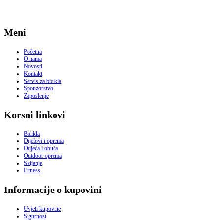
Meni
Početna
O nama
Novosti
Kontakt
Servis za bicikla
Sponzorstvo
Zaposlenje
Korsni linkovi
Bicikla
Dijelovi i oprema
Odjeća i obuća
Outdoor oprema
Skijanje
Fitness
Informacije o kupovini
Uvjeti kupovine
Sigurnost