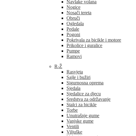
Navlake volana
Nogice
Nosači tereta
Obruči
Ogledala
Pedale
Pogoni
Pokrivala za bicikle i motore
Prikolice i guralice
Pumpe
Ramovi
R-Ž
Rasvjeta
Sajle i bužiri
Sigurnosna oprema
Sjedala
Sjedalice za djecu
Sredstva za održavanje
Stalci za bicikle
Torbe
Unutrašnje gume
Vanjske gume
Ventili
Viljuške