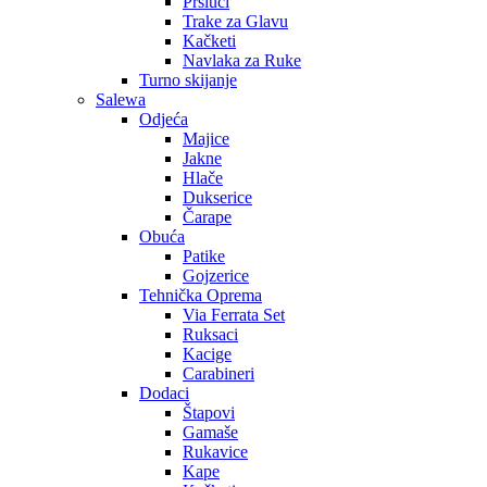
Prsluci
Trake za Glavu
Kačketi
Navlaka za Ruke
Turno skijanje
Salewa
Odjeća
Majice
Jakne
Hlače
Dukserice
Čarape
Obuća
Patike
Gojzerice
Tehnička Oprema
Via Ferrata Set
Ruksaci
Kacige
Carabineri
Dodaci
Štapovi
Gamaše
Rukavice
Kape