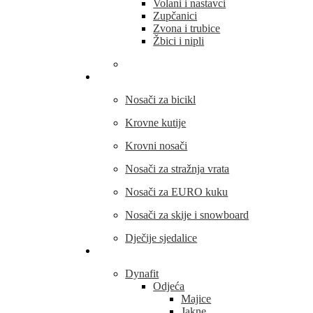
Volani i nastavci
Zupčanici
Zvona i trubice
Žbici i nipli
THULE
Nosači za bicikl
Krovne kutije
Krovni nosači
Nosači za stražnja vrata
Nosači za EURO kuku
Nosači za skije i snowboard
Dječije sjedalice
Outdoor oprema
Dynafit
Odjeća
Majice
Jakne