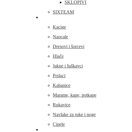
SKLOPIVI
SIXTEAM
Odjeća i obuća
Kacige
Naocale
Dresovi i šorcevi
Hlače
Jakne i šuškavci
Prsluci
Kabanice
Marame, kape, potkape
Rukavice
Navlake za ruke i noge
Cipele
Dijelovi i oprema