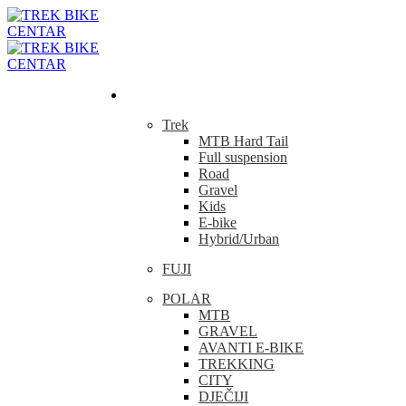
Bicikla
Trek
MTB Hard Tail
Full suspension
Road
Gravel
Kids
E-bike
Hybrid/Urban
FUJI
POLAR
MTB
GRAVEL
AVANTI E-BIKE
TREKKING
CITY
DJEČIJI