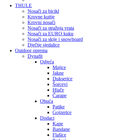
THULE
Nosači za bicikl
Krovne kutije
Krovni nosači
Nosači za stražnja vrata
Nosači za EURO kuku
Nosači za skije i snowboard
Dječije sjedalice
Outdoor oprema
Dynafit
Odjeća
Majice
Jakne
Dukserice
Šorcevi
Hlače
Čarape
Obuća
Patike
Gojzerice
Dodaci
Kape
Bandane
Flašice