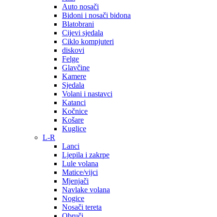
Auto nosači
Bidoni i nosači bidona
Blatobrani
Cijevi sjedala
Ciklo kompjuteri
diskovi
Felge
Glavčine
Kamere
Sjedala
Volani i nastavci
Katanci
Kočnice
Košare
Kuglice
L-R
Lanci
Ljepila i zakrpe
Lule volana
Matice/vijci
Mjenjači
Navlake volana
Nogice
Nosači tereta
Obruči