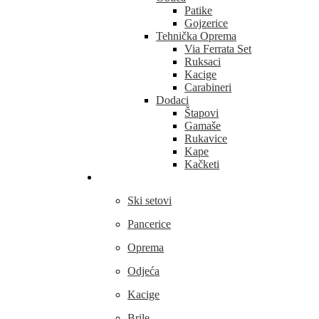
Patike
Gojzerice
Tehnička Oprema
Via Ferrata Set
Ruksaci
Kacige
Carabineri
Dodaci
Štapovi
Gamaše
Rukavice
Kape
Kačketi
Skijanje
Ski setovi
Pancerice
Oprema
Odjeća
Kacige
Brile