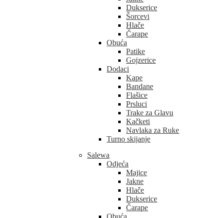
Dukserice
Šorcevi
Hlače
Čarape
Obuća
Patike
Gojzerice
Dodaci
Kape
Bandane
Flašice
Prsluci
Trake za Glavu
Kačketi
Navlaka za Ruke
Turno skijanje
Salewa
Odjeća
Majice
Jakne
Hlače
Dukserice
Čarape
Obuća