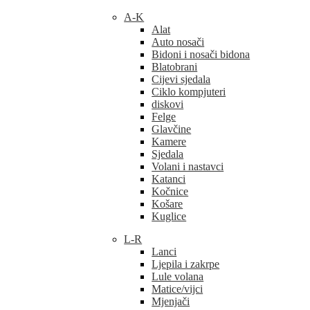
A-K
Alat
Auto nosači
Bidoni i nosači bidona
Blatobrani
Cijevi sjedala
Ciklo kompjuteri
diskovi
Felge
Glavčine
Kamere
Sjedala
Volani i nastavci
Katanci
Kočnice
Košare
Kuglice
L-R
Lanci
Ljepila i zakrpe
Lule volana
Matice/vijci
Mjenjači