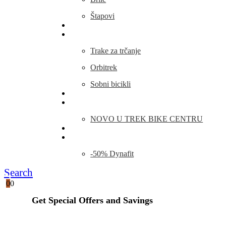
Štapovi
Kamp Oprema
Fitness
Trake za trčanje
Orbitrek
Sobni bicikli
O nama
Novosti
NOVO U TREK BIKE CENTRU
Kontakt
Blog
-50% Dynafit
Search
0
0
Get Special Offers and Savings
Get all the latest information on Events, Sales and Offers.