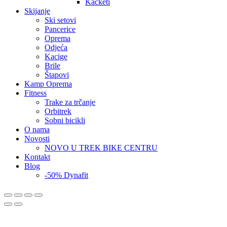
Kačketi
Skijanje
Ski setovi
Pancerice
Oprema
Odjeća
Kacige
Brile
Štapovi
Kamp Oprema
Fitness
Trake za trčanje
Orbitrek
Sobni bicikli
O nama
Novosti
NOVO U TREK BIKE CENTRU
Kontakt
Blog
-50% Dynafit