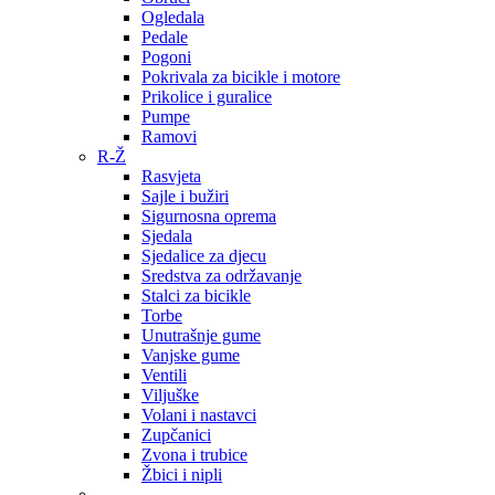
Ogledala
Pedale
Pogoni
Pokrivala za bicikle i motore
Prikolice i guralice
Pumpe
Ramovi
R-Ž
Rasvjeta
Sajle i bužiri
Sigurnosna oprema
Sjedala
Sjedalice za djecu
Sredstva za održavanje
Stalci za bicikle
Torbe
Unutrašnje gume
Vanjske gume
Ventili
Viljuške
Volani i nastavci
Zupčanici
Zvona i trubice
Žbici i nipli