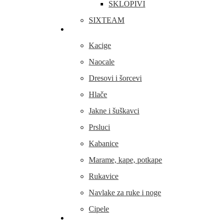
SKLOPIVI
SIXTEAM
Odjeća i obuća
Kacige
Naocale
Dresovi i šorcevi
Hlače
Jakne i šuškavci
Prsluci
Kabanice
Marame, kape, potkape
Rukavice
Navlake za ruke i noge
Cipele
Dijelovi i oprema