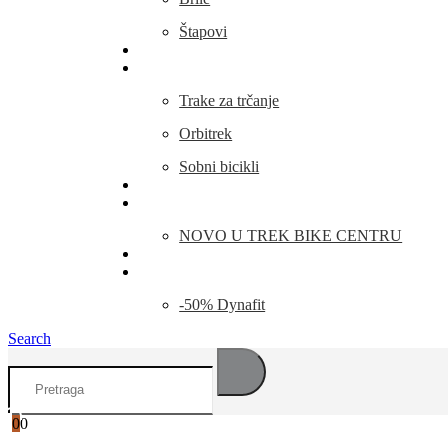
Štapovi
Kamp Oprema
Fitness
Trake za trčanje
Orbitrek
Sobni bicikli
O nama
Novosti
NOVO U TREK BIKE CENTRU
Kontakt
Blog
-50% Dynafit
Search
0
0