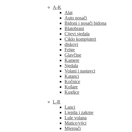
A-K
Alat
Auto nosači
Bidoni i nosači bidona
Blatobrani
Cijevi sjedala
Ciklo kompjuteri
diskovi
Felge
Glavčine
Kamere
Sjedala
Volani i nastavci
Katanci
Kočnice
Košare
Kuglice
L-R
Lanci
Ljepila i zakrpe
Lule volana
Matice/vijci
Mjenjači