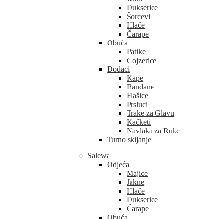
Dukserice
Šorcevi
Hlače
Čarape
Obuća
Patike
Gojzerice
Dodaci
Kape
Bandane
Flašice
Prsluci
Trake za Glavu
Kačketi
Navlaka za Ruke
Turno skijanje
Salewa
Odjeća
Majice
Jakne
Hlače
Dukserice
Čarape
Obuća