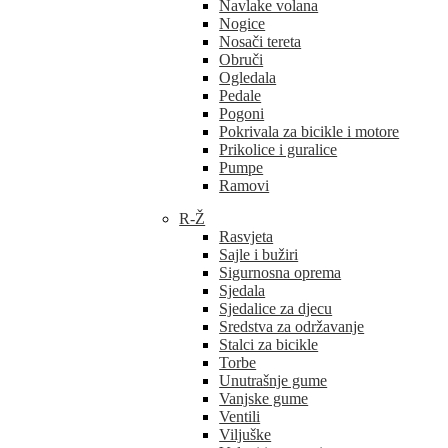
Navlake volana
Nogice
Nosači tereta
Obruči
Ogledala
Pedale
Pogoni
Pokrivala za bicikle i motore
Prikolice i guralice
Pumpe
Ramovi
R-Ž
Rasvjeta
Sajle i bužiri
Sigurnosna oprema
Sjedala
Sjedalice za djecu
Sredstva za održavanje
Stalci za bicikle
Torbe
Unutrašnje gume
Vanjske gume
Ventili
Viljuške