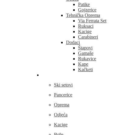
Patike
Gojzerice
Tehnička Oprema
Via Ferrata Set
Ruksaci
Kacige
Carabineri
Dodaci
Štapovi
Gamaše
Rukavice
Kape
Kačketi
Skijanje
Ski setovi
Pancerice
Oprema
Odjeća
Kacige
Brile