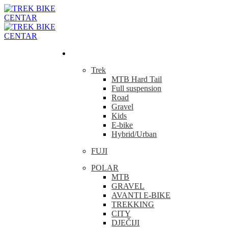
Bicikla
Trek
MTB Hard Tail
Full suspension
Road
Gravel
Kids
E-bike
Hybrid/Urban
FUJI
POLAR
MTB
GRAVEL
AVANTI E-BIKE
TREKKING
CITY
DJEČIJI