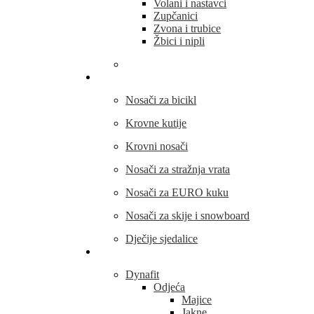
Volani i nastavci
Zupčanici
Zvona i trubice
Žbici i nipli
THULE
Nosači za bicikl
Krovne kutije
Krovni nosači
Nosači za stražnja vrata
Nosači za EURO kuku
Nosači za skije i snowboard
Dječije sjedalice
Outdoor oprema
Dynafit
Odjeća
Majice
Jakne