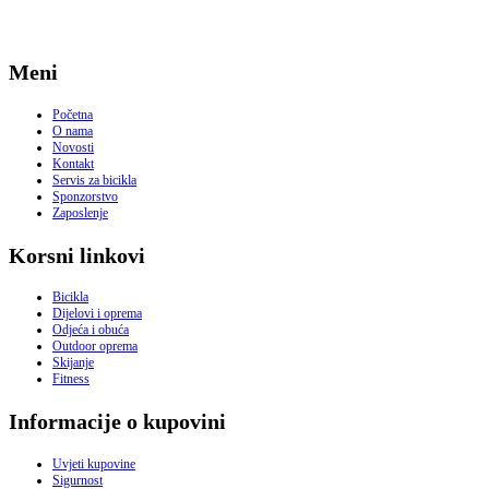
Meni
Početna
O nama
Novosti
Kontakt
Servis za bicikla
Sponzorstvo
Zaposlenje
Korsni linkovi
Bicikla
Dijelovi i oprema
Odjeća i obuća
Outdoor oprema
Skijanje
Fitness
Informacije o kupovini
Uvjeti kupovine
Sigurnost