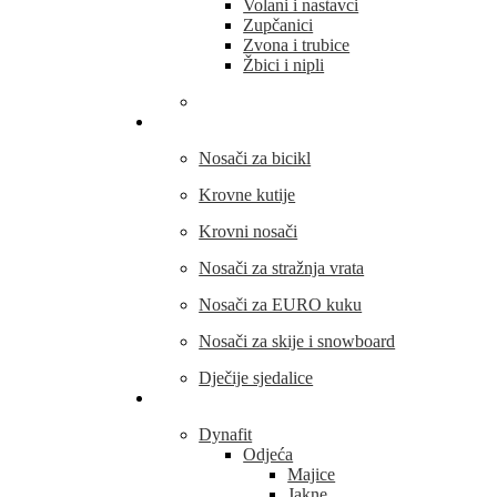
Volani i nastavci
Zupčanici
Zvona i trubice
Žbici i nipli
THULE
Nosači za bicikl
Krovne kutije
Krovni nosači
Nosači za stražnja vrata
Nosači za EURO kuku
Nosači za skije i snowboard
Dječije sjedalice
Outdoor oprema
Dynafit
Odjeća
Majice
Jakne