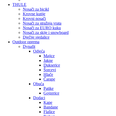
THULE
Nosači za bicikl
Krovne kutije
Krovni nosači
Nosači za stražnja vrata
Nosači za EURO kuku
Nosači za skije i snowboard
Dječije sjedalice
Outdoor oprema
Dynafit
Odjeća
Majice
Jakne
Dukserice
Šorcevi
Hlače
Čarape
Obuća
Patike
Gojzerice
Dodaci
Kape
Bandane
Flašice