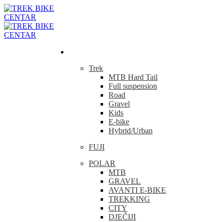
Bicikla
Trek
MTB Hard Tail
Full suspension
Road
Gravel
Kids
E-bike
Hybrid/Urban
FUJI
POLAR
MTB
GRAVEL
AVANTI E-BIKE
TREKKING
CITY
DJEČIJI