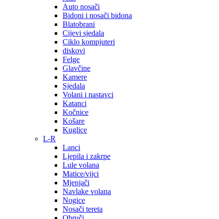
Auto nosači
Bidoni i nosači bidona
Blatobrani
Cijevi sjedala
Ciklo kompjuteri
diskovi
Felge
Glavčine
Kamere
Sjedala
Volani i nastavci
Katanci
Kočnice
Košare
Kuglice
L-R
Lanci
Ljepila i zakrpe
Lule volana
Matice/vijci
Mjenjači
Navlake volana
Nogice
Nosači tereta
Obruči