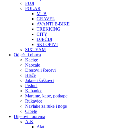
FUJI
POLAR
MTB
GRAVEL
AVANTI E-BIKE
TREKKING
CITY
DJEČIJI
SKLOPIVI
SIXTEAM
Odjeća i obuća
Kacige
Naocale
Dresovi i šorcevi
Hlače
Jakne i šuškavci
Prsluci
Kabanice
Marame, kape, potkape
Rukavice
Navlake za ruke i noge
Cipele
Dijelovi i oprema
A-K
Alat