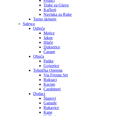
Prsluci
Trake za Glavu
Kačketi
Navlaka za Ruke
Turno skijanje
Salewa
Odjeća
Majice
Jakne
Hlače
Dukserice
Čarape
Obuća
Patike
Gojzerice
Tehnička Oprema
Via Ferrata Set
Ruksaci
Kacige
Carabineri
Dodaci
Štapovi
Gamaše
Rukavice
Kape