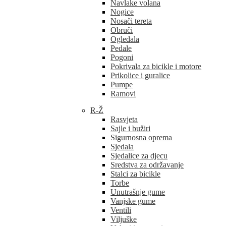
Navlake volana
Nogice
Nosači tereta
Obruči
Ogledala
Pedale
Pogoni
Pokrivala za bicikle i motore
Prikolice i guralice
Pumpe
Ramovi
R-Ž
Rasvjeta
Sajle i bužiri
Sigurnosna oprema
Sjedala
Sjedalice za djecu
Sredstva za održavanje
Stalci za bicikle
Torbe
Unutrašnje gume
Vanjske gume
Ventili
Viljuške