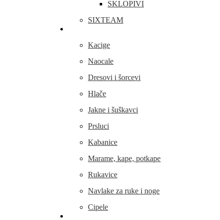
SKLOPIVI
SIXTEAM
Odjeća i obuća
Kacige
Naocale
Dresovi i šorcevi
Hlače
Jakne i šuškavci
Prsluci
Kabanice
Marame, kape, potkape
Rukavice
Navlake za ruke i noge
Cipele
Dijelovi i oprema