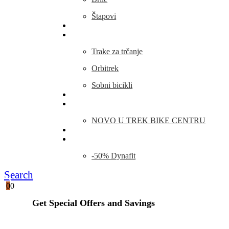
Štapovi
Kamp Oprema
Fitness
Trake za trčanje
Orbitrek
Sobni bicikli
O nama
Novosti
NOVO U TREK BIKE CENTRU
Kontakt
Blog
-50% Dynafit
Search
0
0
Get Special Offers and Savings
Get all the latest information on Events, Sales and Offers.