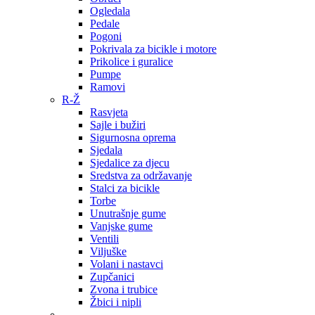
Ogledala
Pedale
Pogoni
Pokrivala za bicikle i motore
Prikolice i guralice
Pumpe
Ramovi
R-Ž
Rasvjeta
Sajle i bužiri
Sigurnosna oprema
Sjedala
Sjedalice za djecu
Sredstva za održavanje
Stalci za bicikle
Torbe
Unutrašnje gume
Vanjske gume
Ventili
Viljuške
Volani i nastavci
Zupčanici
Zvona i trubice
Žbici i nipli