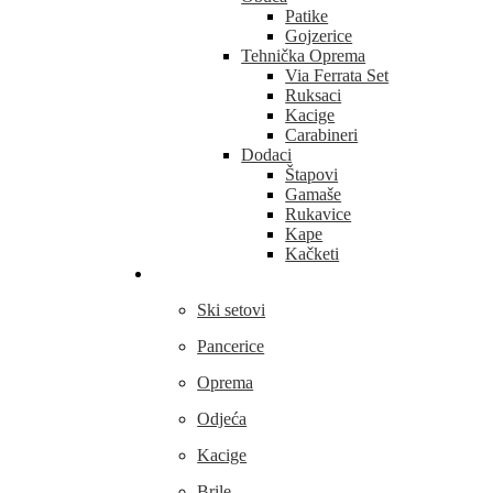
Patike
Gojzerice
Tehnička Oprema
Via Ferrata Set
Ruksaci
Kacige
Carabineri
Dodaci
Štapovi
Gamaše
Rukavice
Kape
Kačketi
Skijanje
Ski setovi
Pancerice
Oprema
Odjeća
Kacige
Brile