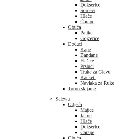
Dukserice
Šorcevi
Hlače
Čarape
Obuća
Patike
Gojzerice
Dodaci
Kape
Bandane
Flašice
Prsluci
Trake za Glavu
Kačketi
Navlaka za Ruke
Turno skijanje
Salewa
Odjeća
Majice
Jakne
Hlače
Dukserice
Čarape
Obuća