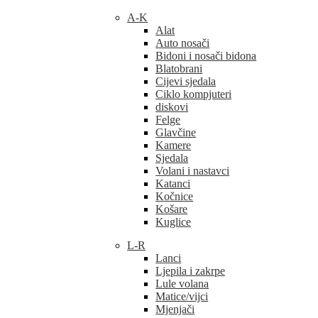
A-K
Alat
Auto nosači
Bidoni i nosači bidona
Blatobrani
Cijevi sjedala
Ciklo kompjuteri
diskovi
Felge
Glavčine
Kamere
Sjedala
Volani i nastavci
Katanci
Kočnice
Košare
Kuglice
L-R
Lanci
Ljepila i zakrpe
Lule volana
Matice/vijci
Mjenjači