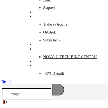
Štapovi
Kamp Oprema
Fitness
Trake za trčanje
Orbitrek
Sobni bicikli
O nama
Novosti
NOVO U TREK BIKE CENTRU
Kontakt
Blog
-50% Dynafit
Search
0
0