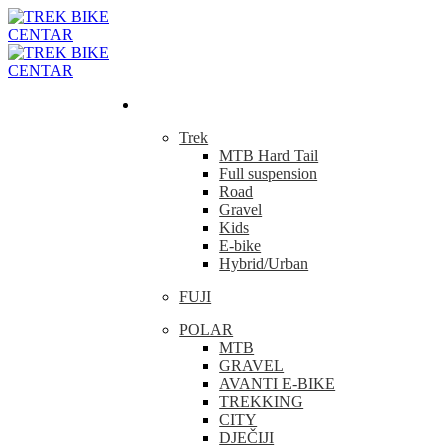
Bicikla
Trek
MTB Hard Tail
Full suspension
Road
Gravel
Kids
E-bike
Hybrid/Urban
FUJI
POLAR
MTB
GRAVEL
AVANTI E-BIKE
TREKKING
CITY
DJEČIJI