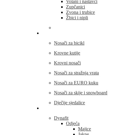
Volani i nastavci
Zupčanici
Zvona i trubice
Žbici i nipli
THULE
Nosači za bicikl
Krovne kutije
Krovni nosači
Nosači za stražnja vrata
Nosači za EURO kuku
Nosači za skije i snowboard
Dječije sjedalice
Outdoor oprema
Dynafit
Odjeća
Majice
Jakne