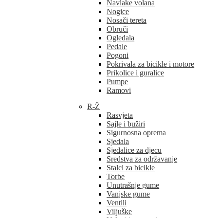
Navlake volana
Nogice
Nosači tereta
Obruči
Ogledala
Pedale
Pogoni
Pokrivala za bicikle i motore
Prikolice i guralice
Pumpe
Ramovi
R-Ž
Rasvjeta
Sajle i bužiri
Sigurnosna oprema
Sjedala
Sjedalice za djecu
Sredstva za održavanje
Stalci za bicikle
Torbe
Unutrašnje gume
Vanjske gume
Ventili
Viljuške