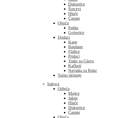
Dukserice
Šorcevi
Hlače
Čarape
Obuća
Patike
Gojzerice
Dodaci
Kape
Bandane
Flašice
Prsluci
Trake za Glavu
Kačketi
Navlaka za Ruke
Turno skijanje
Salewa
Odjeća
Majice
Jakne
Hlače
Dukserice
Čarape
Obuća