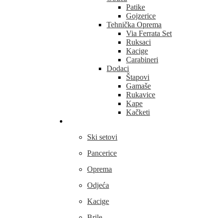
Patike
Gojzerice
Tehnička Oprema
Via Ferrata Set
Ruksaci
Kacige
Carabineri
Dodaci
Štapovi
Gamaše
Rukavice
Kape
Kačketi
Skijanje
Ski setovi
Pancerice
Oprema
Odjeća
Kacige
Brile