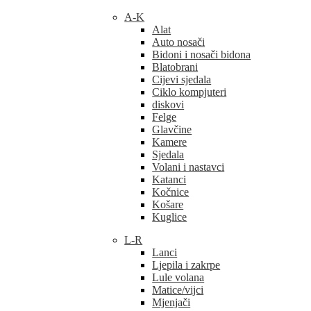
A-K
Alat
Auto nosači
Bidoni i nosači bidona
Blatobrani
Cijevi sjedala
Ciklo kompjuteri
diskovi
Felge
Glavčine
Kamere
Sjedala
Volani i nastavci
Katanci
Kočnice
Košare
Kuglice
L-R
Lanci
Ljepila i zakrpe
Lule volana
Matice/vijci
Mjenjači