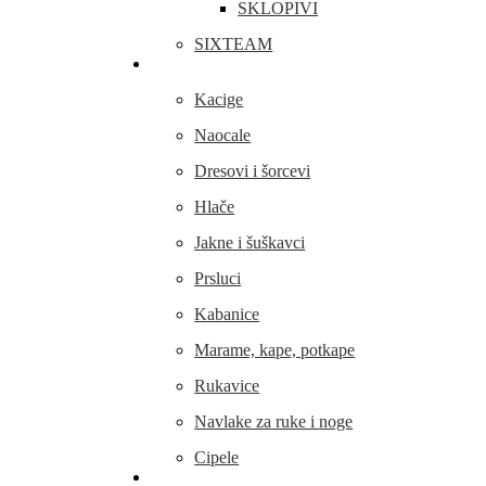
SKLOPIVI
SIXTEAM
Odjeća i obuća
Kacige
Naocale
Dresovi i šorcevi
Hlače
Jakne i šuškavci
Prsluci
Kabanice
Marame, kape, potkape
Rukavice
Navlake za ruke i noge
Cipele
Dijelovi i oprema