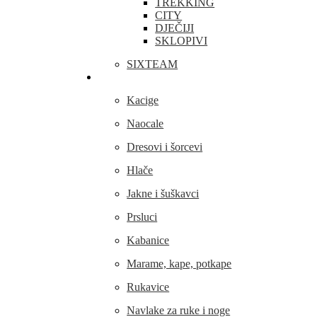
TREKKING
CITY
DJEČIJI
SKLOPIVI
SIXTEAM
Odjeća i obuća
Kacige
Naocale
Dresovi i šorcevi
Hlače
Jakne i šuškavci
Prsluci
Kabanice
Marame, kape, potkape
Rukavice
Navlake za ruke i noge