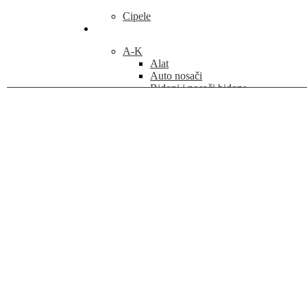
Cipele
Dijelovi i oprema
A-K
Alat
Auto nosači
Bidoni i nosači bidona
Blatobrani
Cijevi sjedala
Ciklo kompjuteri
diskovi
Felge
Glavčine
Kamere
Sjedala
Volani i nastavci
Katanci
Kočnice
Košare
Kuglice
L-R
Lanci
Ljepila i zakrpe