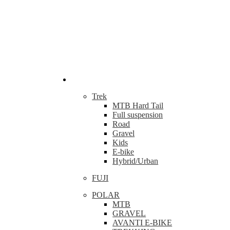
Bicikla
Trek
MTB Hard Tail
Full suspension
Road
Gravel
Kids
E-bike
Hybrid/Urban
FUJI
POLAR
MTB
GRAVEL
AVANTI E-BIKE