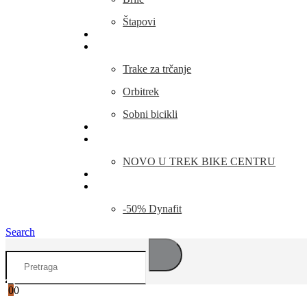
Štapovi
Kamp Oprema
Fitness
Trake za trčanje
Orbitrek
Sobni bicikli
O nama
Novosti
NOVO U TREK BIKE CENTRU
Kontakt
Blog
-50% Dynafit
Search
0
0