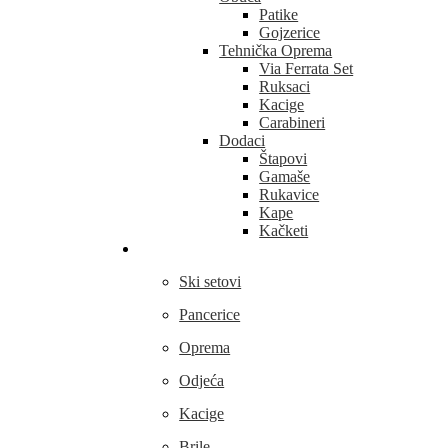
Patike
Gojzerice
Tehnička Oprema
Via Ferrata Set
Ruksaci
Kacige
Carabineri
Dodaci
Štapovi
Gamaše
Rukavice
Kape
Kačketi
Skijanje
Ski setovi
Pancerice
Oprema
Odjeća
Kacige
Brile