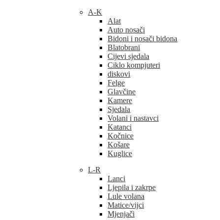
A-K
Alat
Auto nosači
Bidoni i nosači bidona
Blatobrani
Cijevi sjedala
Ciklo kompjuteri
diskovi
Felge
Glavčine
Kamere
Sjedala
Volani i nastavci
Katanci
Kočnice
Košare
Kuglice
L-R
Lanci
Ljepila i zakrpe
Lule volana
Matice/vijci
Mjenjači