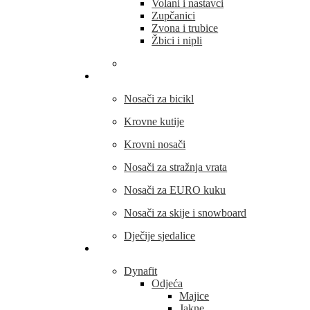
Volani i nastavci
Zupčanici
Zvona i trubice
Žbici i nipli
THULE
Nosači za bicikl
Krovne kutije
Krovni nosači
Nosači za stražnja vrata
Nosači za EURO kuku
Nosači za skije i snowboard
Dječije sjedalice
Outdoor oprema
Dynafit
Odjeća
Majice
Jakne