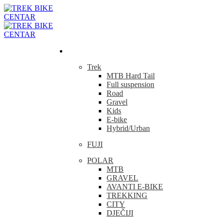
Bicikla
Trek
MTB Hard Tail
Full suspension
Road
Gravel
Kids
E-bike
Hybrid/Urban
FUJI
POLAR
MTB
GRAVEL
AVANTI E-BIKE
TREKKING
CITY
DJEČIJI