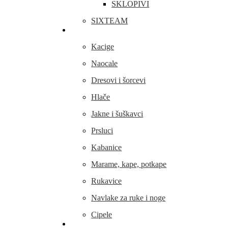
SKLOPIVI
SIXTEAM
Odjeća i obuća
Kacige
Naocale
Dresovi i šorcevi
Hlače
Jakne i šuškavci
Prsluci
Kabanice
Marame, kape, potkape
Rukavice
Navlake za ruke i noge
Cipele
Dijelovi i oprema