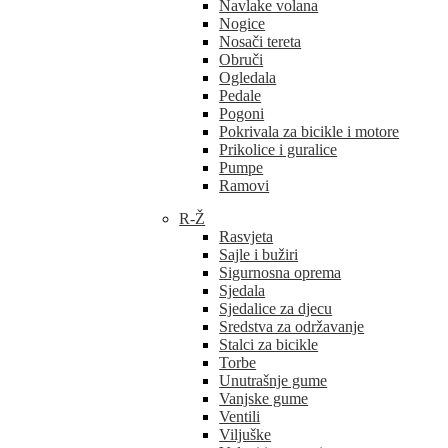
Navlake volana
Nogice
Nosači tereta
Obruči
Ogledala
Pedale
Pogoni
Pokrivala za bicikle i motore
Prikolice i guralice
Pumpe
Ramovi
R-Ž
Rasvjeta
Sajle i bužiri
Sigurnosna oprema
Sjedala
Sjedalice za djecu
Sredstva za održavanje
Stalci za bicikle
Torbe
Unutrašnje gume
Vanjske gume
Ventili
Viljuške