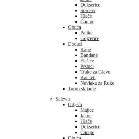
Dukserice
Šorcevi
Hlače
Čarape
Obuća
Patike
Gojzerice
Dodaci
Kape
Bandane
Flašice
Prsluci
Trake za Glavu
Kačketi
Navlaka za Ruke
Turno skijanje
Salewa
Odjeća
Majice
Jakne
Hlače
Dukserice
Čarape
Obuća