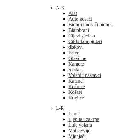
A-K
Alat
Auto nosači
Bidoni i nosači bidona
Blatobrani
Cijevi sjedala
Ciklo kompjuteri
diskovi
Felge
Glavčine
Kamere
Sjedala
Volani i nastavci
Katanci
Kočnice
Košare
Kuglice
L-R
Lanci
Ljepila i zakrpe
Lule volana
Matice/vijci
Mjenjači