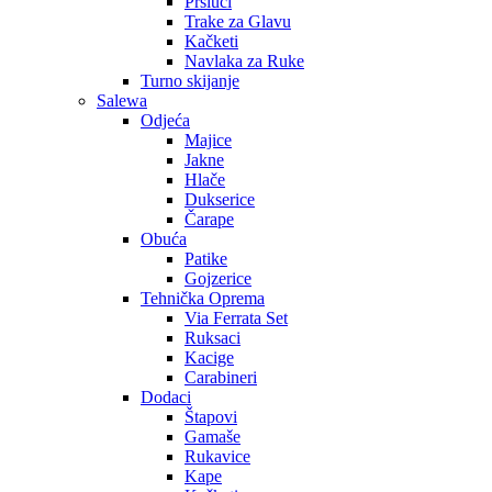
Prsluci
Trake za Glavu
Kačketi
Navlaka za Ruke
Turno skijanje
Salewa
Odjeća
Majice
Jakne
Hlače
Dukserice
Čarape
Obuća
Patike
Gojzerice
Tehnička Oprema
Via Ferrata Set
Ruksaci
Kacige
Carabineri
Dodaci
Štapovi
Gamaše
Rukavice
Kape