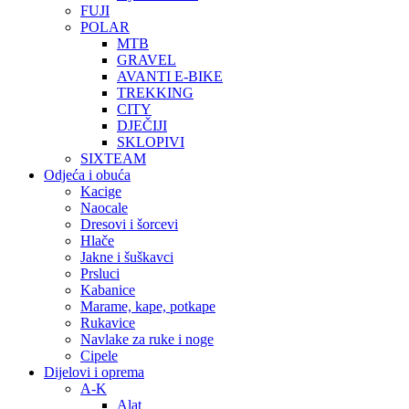
FUJI
POLAR
MTB
GRAVEL
AVANTI E-BIKE
TREKKING
CITY
DJEČIJI
SKLOPIVI
SIXTEAM
Odjeća i obuća
Kacige
Naocale
Dresovi i šorcevi
Hlače
Jakne i šuškavci
Prsluci
Kabanice
Marame, kape, potkape
Rukavice
Navlake za ruke i noge
Cipele
Dijelovi i oprema
A-K
Alat