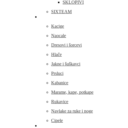
SKLOPIVI
SIXTEAM
Odjeća i obuća
Kacige
Naocale
Dresovi i šorcevi
Hlače
Jakne i šuškavci
Prsluci
Kabanice
Marame, kape, potkape
Rukavice
Navlake za ruke i noge
Cipele
Dijelovi i oprema