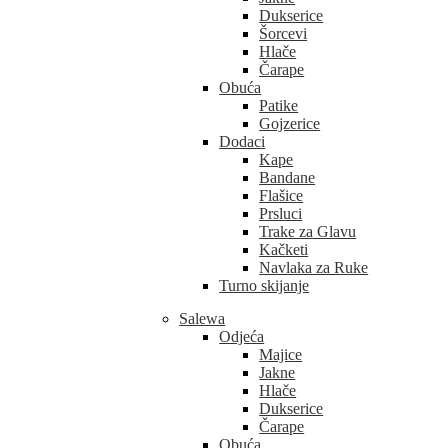
Dukserice
Šorcevi
Hlače
Čarape
Obuća
Patike
Gojzerice
Dodaci
Kape
Bandane
Flašice
Prsluci
Trake za Glavu
Kačketi
Navlaka za Ruke
Turno skijanje
Salewa
Odjeća
Majice
Jakne
Hlače
Dukserice
Čarape
Obuća