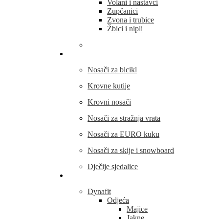
Volani i nastavci
Zupčanici
Zvona i trubice
Žbici i nipli
THULE
Nosači za bicikl
Krovne kutije
Krovni nosači
Nosači za stražnja vrata
Nosači za EURO kuku
Nosači za skije i snowboard
Dječije sjedalice
Outdoor oprema
Dynafit
Odjeća
Majice
Jakne