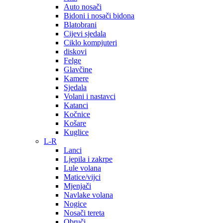
Auto nosači
Bidoni i nosači bidona
Blatobrani
Cijevi sjedala
Ciklo kompjuteri
diskovi
Felge
Glavčine
Kamere
Sjedala
Volani i nastavci
Katanci
Kočnice
Košare
Kuglice
L-R
Lanci
Ljepila i zakrpe
Lule volana
Matice/vijci
Mjenjači
Navlake volana
Nogice
Nosači tereta
Obruči