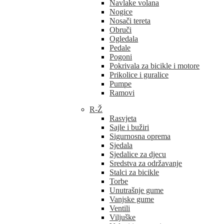
Navlake volana
Nogice
Nosači tereta
Obruči
Ogledala
Pedale
Pogoni
Pokrivala za bicikle i motore
Prikolice i guralice
Pumpe
Ramovi
R-Ž
Rasvjeta
Sajle i bužiri
Sigurnosna oprema
Sjedala
Sjedalice za djecu
Sredstva za održavanje
Stalci za bicikle
Torbe
Unutrašnje gume
Vanjske gume
Ventili
Viljuške