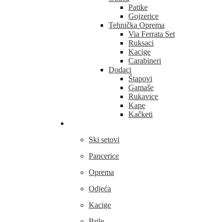
Patike
Gojzerice
Tehnička Oprema
Via Ferrata Set
Ruksaci
Kacige
Carabineri
Dodaci
Štapovi
Gamaše
Rukavice
Kape
Kačketi
Skijanje
Ski setovi
Pancerice
Oprema
Odjeća
Kacige
Brile