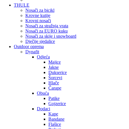
THULE
Nosači za bicikl
Krovne kutije
Krovni nosači
Nosači za stražnja vrata
Nosači za EURO kuku
Nosači za skije i snowboard
Dječije sjedalice
Outdoor oprema
Dynafit
Odjeća
Majice
Jakne
Dukserice
Šorcevi
Hlače
Čarape
Obuća
Patike
Gojzerice
Dodaci
Kape
Bandane
Flašice