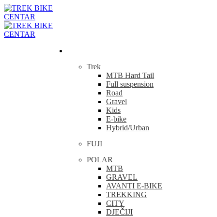
Bicikla
Trek
MTB Hard Tail
Full suspension
Road
Gravel
Kids
E-bike
Hybrid/Urban
FUJI
POLAR
MTB
GRAVEL
AVANTI E-BIKE
TREKKING
CITY
DJEČIJI