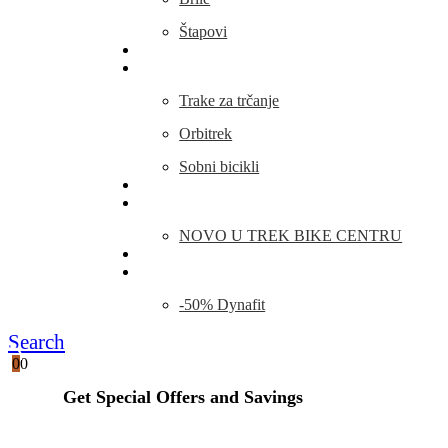
Štapovi
Kamp Oprema
Fitness
Trake za trčanje
Orbitrek
Sobni bicikli
O nama
Novosti
NOVO U TREK BIKE CENTRU
Kontakt
Blog
-50% Dynafit
Search
0
0
Get Special Offers and Savings
Get all the latest information on Events, Sales and Offers.