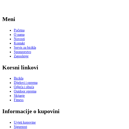
Meni
Početna
O nama
Novosti
Kontakt
Servis za bicikla
Sponzorstvo
Zaposlenje
Korsni linkovi
Bicikla
Dijelovi i oprema
Odjeća i obuća
Outdoor oprema
Skijanje
Fitness
Informacije o kupovini
Uvjeti kupovine
Sigurnost