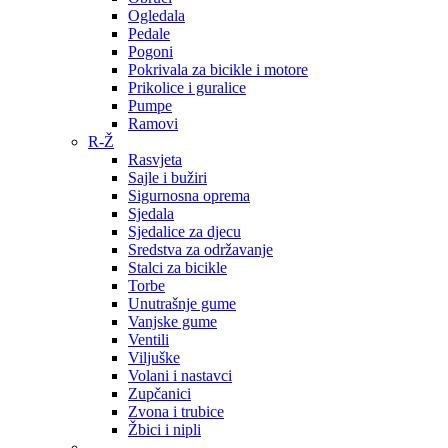
Ogledala
Pedale
Pogoni
Pokrivala za bicikle i motore
Prikolice i guralice
Pumpe
Ramovi
R-Ž
Rasvjeta
Sajle i bužiri
Sigurnosna oprema
Sjedala
Sjedalice za djecu
Sredstva za održavanje
Stalci za bicikle
Torbe
Unutrašnje gume
Vanjske gume
Ventili
Viljuške
Volani i nastavci
Zupčanici
Zvona i trubice
Žbici i nipli