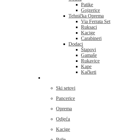
Patike
Gojzerice
Tehnička Oprema
Via Ferrata Set
Ruksaci
Kacige
Carabineri
Dodaci
Štapovi
Gamaše
Rukavice
Kape
Kačketi
Skijanje
Ski setovi
Pancerice
Oprema
Odjeća
Kacige
Brile