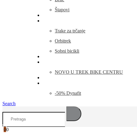
Štapovi
Kamp Oprema
Fitness
Trake za trčanje
Orbitrek
Sobni bicikli
O nama
Novosti
NOVO U TREK BIKE CENTRU
Kontakt
Blog
-50% Dynafit
Search
0
0