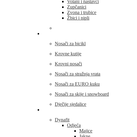
Volani i nastavci
Zupčanici
Zvona i trubice
Žbici i nipli
THULE
Nosači za bicikl
Krovne kutije
Krovni nosači
Nosači za stražnja vrata
Nosači za EURO kuku
Nosači za skije i snowboard
Dječije sjedalice
Outdoor oprema
Dynafit
Odjeća
Majice
Jakne