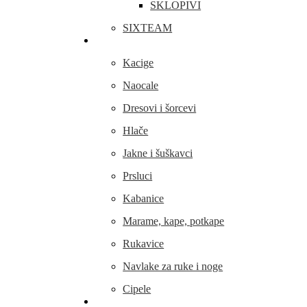
SKLOPIVI
SIXTEAM
Odjeća i obuća
Kacige
Naocale
Dresovi i šorcevi
Hlače
Jakne i šuškavci
Prsluci
Kabanice
Marame, kape, potkape
Rukavice
Navlake za ruke i noge
Cipele
Dijelovi i oprema