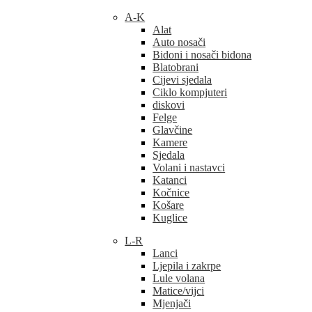
A-K
Alat
Auto nosači
Bidoni i nosači bidona
Blatobrani
Cijevi sjedala
Ciklo kompjuteri
diskovi
Felge
Glavčine
Kamere
Sjedala
Volani i nastavci
Katanci
Kočnice
Košare
Kuglice
L-R
Lanci
Ljepila i zakrpe
Lule volana
Matice/vijci
Mjenjači