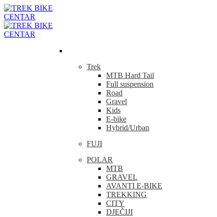
Bicikla
Trek
MTB Hard Tail
Full suspension
Road
Gravel
Kids
E-bike
Hybrid/Urban
FUJI
POLAR
MTB
GRAVEL
AVANTI E-BIKE
TREKKING
CITY
DJEČIJI