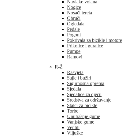
Navlake volana
Nogice
Nosači tereta
Obruči
Ogledala
Pedale
Pogoni
Pokrivala za bicikle i motore
Prikolice i guralice
Pumpe
Ramovi
R-Ž
Rasvjeta
Sajle i bužiri
Sigurnosna oprema
Sjedala
Sjedalice za djecu
Sredstva za održavanje
Stalci za bicikle
Torbe
Unutrašnje gume
Vanjske gume
Ventili
Viljuške