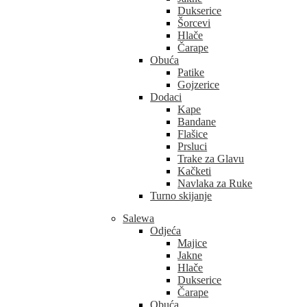
Dukserice
Šorcevi
Hlače
Čarape
Obuća
Patike
Gojzerice
Dodaci
Kape
Bandane
Flašice
Prsluci
Trake za Glavu
Kačketi
Navlaka za Ruke
Turno skijanje
Salewa
Odjeća
Majice
Jakne
Hlače
Dukserice
Čarape
Obuća