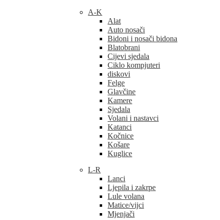
A-K
Alat
Auto nosači
Bidoni i nosači bidona
Blatobrani
Cijevi sjedala
Ciklo kompjuteri
diskovi
Felge
Glavčine
Kamere
Sjedala
Volani i nastavci
Katanci
Kočnice
Košare
Kuglice
L-R
Lanci
Ljepila i zakrpe
Lule volana
Matice/vijci
Mjenjači