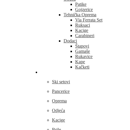
Patike
Gojzerice
Tehnička Oprema
Via Ferrata Set
Ruksaci
Kacige
Carabineri
Dodaci
Štapovi
Gamaše
Rukavice
Kape
Kačketi
Skijanje
Ski setovi
Pancerice
Oprema
Odjeća
Kacige
Brile