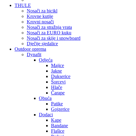
THULE
Nosači za bicikl
Krovne kutije
Krovni nosači
Nosači za stražnja vrata
Nosači za EURO kuku
Nosači za skije i snowboard
Dječije sjedalice
Outdoor oprema
Dynafit
Odjeća
Majice
Jakne
Dukserice
Šorcevi
Hlače
Čarape
Obuća
Patike
Gojzerice
Dodaci
Kape
Bandane
Flašice