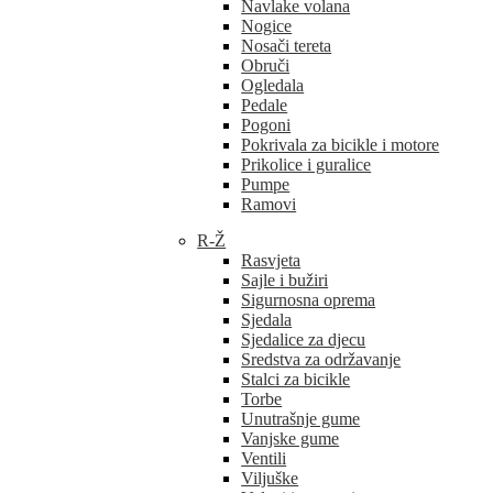
Navlake volana
Nogice
Nosači tereta
Obruči
Ogledala
Pedale
Pogoni
Pokrivala za bicikle i motore
Prikolice i guralice
Pumpe
Ramovi
R-Ž
Rasvjeta
Sajle i bužiri
Sigurnosna oprema
Sjedala
Sjedalice za djecu
Sredstva za održavanje
Stalci za bicikle
Torbe
Unutrašnje gume
Vanjske gume
Ventili
Viljuške