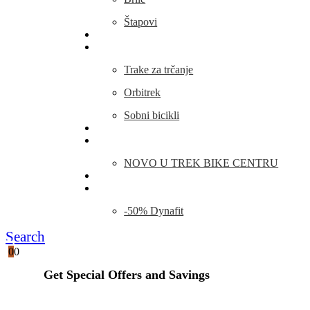
Štapovi
Kamp Oprema
Fitness
Trake za trčanje
Orbitrek
Sobni bicikli
O nama
Novosti
NOVO U TREK BIKE CENTRU
Kontakt
Blog
-50% Dynafit
Search
0
0
Get Special Offers and Savings
Get all the latest information on Events, Sales and Offers.