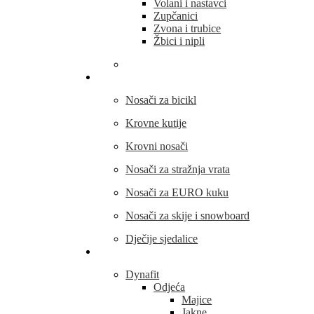
Volani i nastavci
Zupčanici
Zvona i trubice
Žbici i nipli
THULE
Nosači za bicikl
Krovne kutije
Krovni nosači
Nosači za stražnja vrata
Nosači za EURO kuku
Nosači za skije i snowboard
Dječije sjedalice
Outdoor oprema
Dynafit
Odjeća
Majice
Jakne