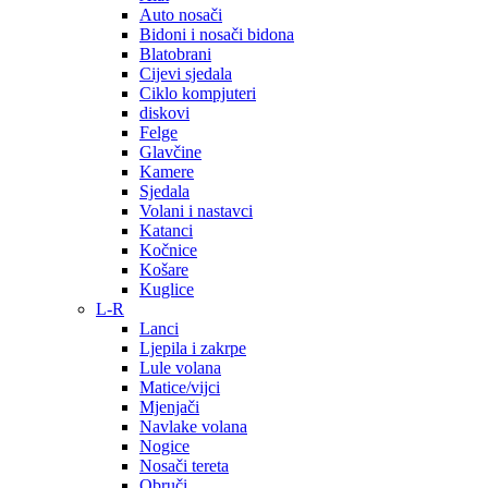
Auto nosači
Bidoni i nosači bidona
Blatobrani
Cijevi sjedala
Ciklo kompjuteri
diskovi
Felge
Glavčine
Kamere
Sjedala
Volani i nastavci
Katanci
Kočnice
Košare
Kuglice
L-R
Lanci
Ljepila i zakrpe
Lule volana
Matice/vijci
Mjenjači
Navlake volana
Nogice
Nosači tereta
Obruči