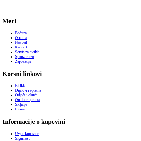
Meni
Početna
O nama
Novosti
Kontakt
Servis za bicikla
Sponzorstvo
Zaposlenje
Korsni linkovi
Bicikla
Dijelovi i oprema
Odjeća i obuća
Outdoor oprema
Skijanje
Fitness
Informacije o kupovini
Uvjeti kupovine
Sigurnost