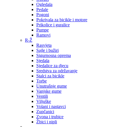
Ogledala
Pedale
Pogoni
Pokrivala za bicikle i motore
Prikolice i guralice
Pumpe
Ramovi
R-Ž
Rasvjeta
Sajle i bužiri
Sigurnosna oprema
Sjedala
Sjedalice za djecu
Sredstva za održavanje
Stalci za bicikle
Torbe
Unutrašnje gume
Vanjske gume
Ventili
Viljuške
Volani i nastavci
Zupčanici
Zvona i trubice
Žbici i nipli