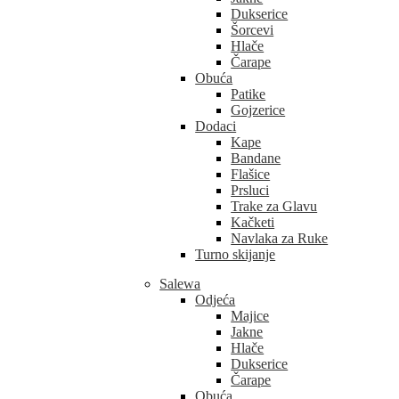
Dukserice
Šorcevi
Hlače
Čarape
Obuća
Patike
Gojzerice
Dodaci
Kape
Bandane
Flašice
Prsluci
Trake za Glavu
Kačketi
Navlaka za Ruke
Turno skijanje
Salewa
Odjeća
Majice
Jakne
Hlače
Dukserice
Čarape
Obuća