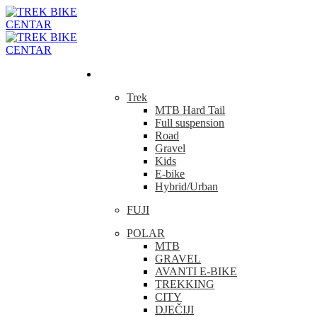
Bicikla
Trek
MTB Hard Tail
Full suspension
Road
Gravel
Kids
E-bike
Hybrid/Urban
FUJI
POLAR
MTB
GRAVEL
AVANTI E-BIKE
TREKKING
CITY
DJEČIJI