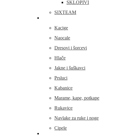
SKLOPIVI
SIXTEAM
Odjeća i obuća
Kacige
Naocale
Dresovi i šorcevi
Hlače
Jakne i šuškavci
Prsluci
Kabanice
Marame, kape, potkape
Rukavice
Navlake za ruke i noge
Cipele
Dijelovi i oprema