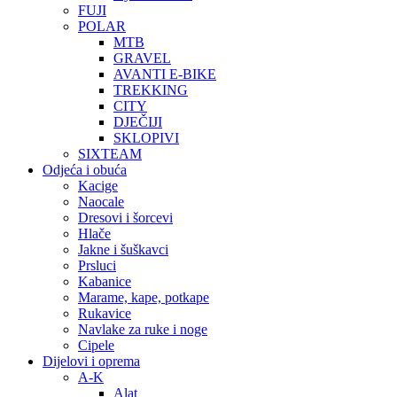
FUJI
POLAR
MTB
GRAVEL
AVANTI E-BIKE
TREKKING
CITY
DJEČIJI
SKLOPIVI
SIXTEAM
Odjeća i obuća
Kacige
Naocale
Dresovi i šorcevi
Hlače
Jakne i šuškavci
Prsluci
Kabanice
Marame, kape, potkape
Rukavice
Navlake za ruke i noge
Cipele
Dijelovi i oprema
A-K
Alat