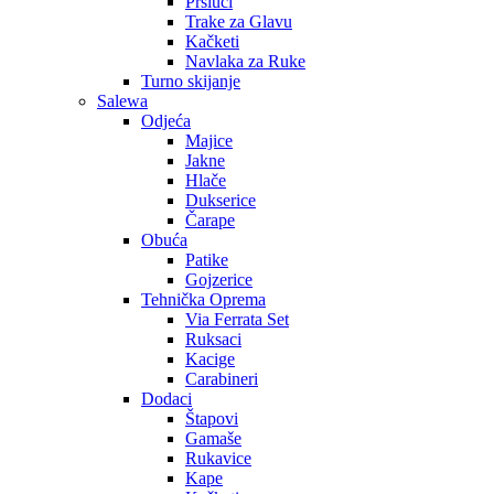
Prsluci
Trake za Glavu
Kačketi
Navlaka za Ruke
Turno skijanje
Salewa
Odjeća
Majice
Jakne
Hlače
Dukserice
Čarape
Obuća
Patike
Gojzerice
Tehnička Oprema
Via Ferrata Set
Ruksaci
Kacige
Carabineri
Dodaci
Štapovi
Gamaše
Rukavice
Kape