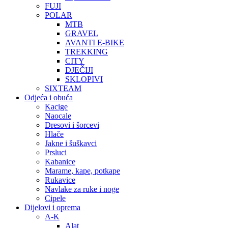
FUJI
POLAR
MTB
GRAVEL
AVANTI E-BIKE
TREKKING
CITY
DJEČIJI
SKLOPIVI
SIXTEAM
Odjeća i obuća
Kacige
Naocale
Dresovi i šorcevi
Hlače
Jakne i šuškavci
Prsluci
Kabanice
Marame, kape, potkape
Rukavice
Navlake za ruke i noge
Cipele
Dijelovi i oprema
A-K
Alat