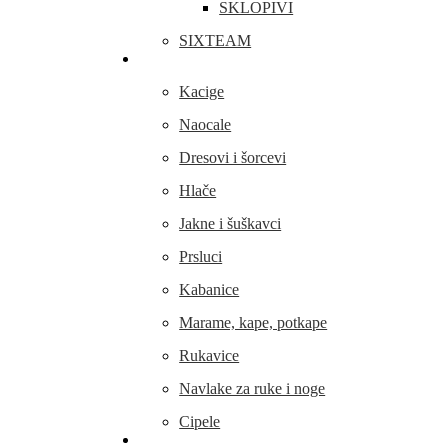
SKLOPIVI
SIXTEAM
Odjeća i obuća
Kacige
Naocale
Dresovi i šorcevi
Hlače
Jakne i šuškavci
Prsluci
Kabanice
Marame, kape, potkape
Rukavice
Navlake za ruke i noge
Cipele
Dijelovi i oprema