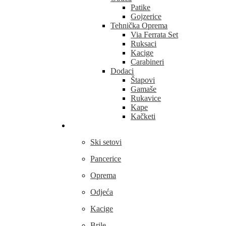
Patike
Gojzerice
Tehnička Oprema
Via Ferrata Set
Ruksaci
Kacige
Carabineri
Dodaci
Štapovi
Gamaše
Rukavice
Kape
Kačketi
Skijanje
Ski setovi
Pancerice
Oprema
Odjeća
Kacige
Brile