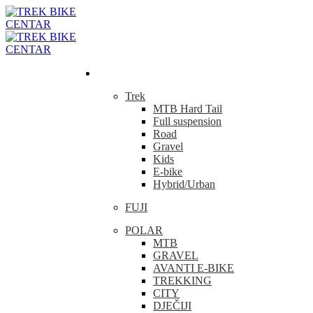
Bicikla
Trek
MTB Hard Tail
Full suspension
Road
Gravel
Kids
E-bike
Hybrid/Urban
FUJI
POLAR
MTB
GRAVEL
AVANTI E-BIKE
TREKKING
CITY
DJEČIJI