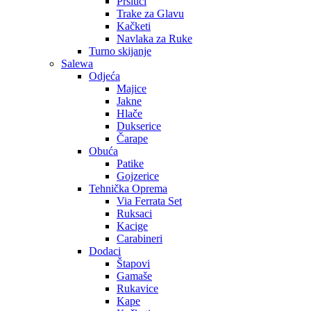
Prsluci
Trake za Glavu
Kačketi
Navlaka za Ruke
Turno skijanje
Salewa
Odjeća
Majice
Jakne
Hlače
Dukserice
Čarape
Obuća
Patike
Gojzerice
Tehnička Oprema
Via Ferrata Set
Ruksaci
Kacige
Carabineri
Dodaci
Štapovi
Gamaše
Rukavice
Kape