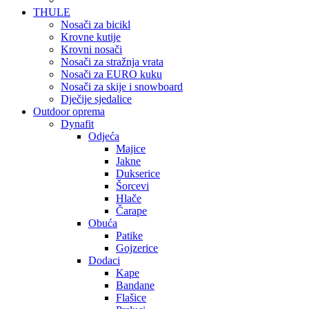
THULE
Nosači za bicikl
Krovne kutije
Krovni nosači
Nosači za stražnja vrata
Nosači za EURO kuku
Nosači za skije i snowboard
Dječije sjedalice
Outdoor oprema
Dynafit
Odjeća
Majice
Jakne
Dukserice
Šorcevi
Hlače
Čarape
Obuća
Patike
Gojzerice
Dodaci
Kape
Bandane
Flašice