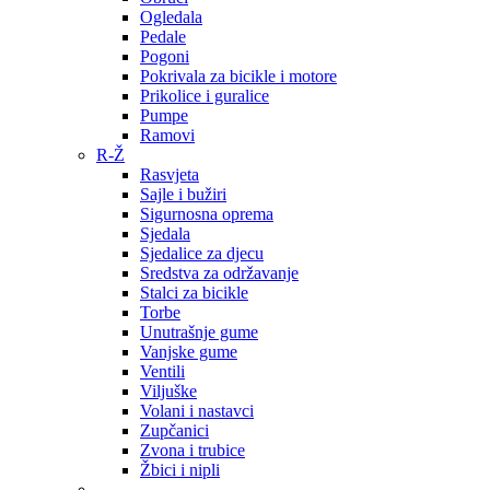
Ogledala
Pedale
Pogoni
Pokrivala za bicikle i motore
Prikolice i guralice
Pumpe
Ramovi
R-Ž
Rasvjeta
Sajle i bužiri
Sigurnosna oprema
Sjedala
Sjedalice za djecu
Sredstva za održavanje
Stalci za bicikle
Torbe
Unutrašnje gume
Vanjske gume
Ventili
Viljuške
Volani i nastavci
Zupčanici
Zvona i trubice
Žbici i nipli