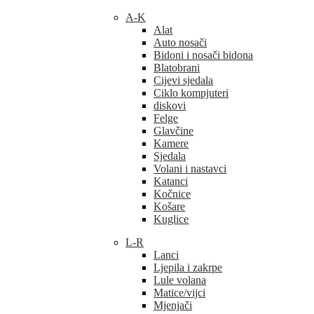
A-K
Alat
Auto nosači
Bidoni i nosači bidona
Blatobrani
Cijevi sjedala
Ciklo kompjuteri
diskovi
Felge
Glavčine
Kamere
Sjedala
Volani i nastavci
Katanci
Kočnice
Košare
Kuglice
L-R
Lanci
Ljepila i zakrpe
Lule volana
Matice/vijci
Mjenjači