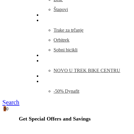
Štapovi
Kamp Oprema
Fitness
Trake za trčanje
Orbitrek
Sobni bicikli
O nama
Novosti
NOVO U TREK BIKE CENTRU
Kontakt
Blog
-50% Dynafit
Search
0
0
Get Special Offers and Savings
Get all the latest information on Events, Sales and Offers.