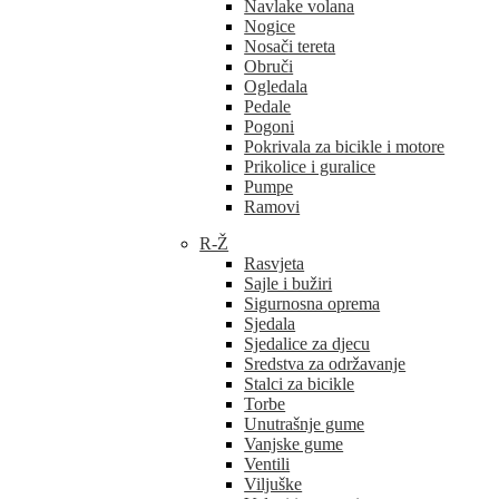
Navlake volana
Nogice
Nosači tereta
Obruči
Ogledala
Pedale
Pogoni
Pokrivala za bicikle i motore
Prikolice i guralice
Pumpe
Ramovi
R-Ž
Rasvjeta
Sajle i bužiri
Sigurnosna oprema
Sjedala
Sjedalice za djecu
Sredstva za održavanje
Stalci za bicikle
Torbe
Unutrašnje gume
Vanjske gume
Ventili
Viljuške