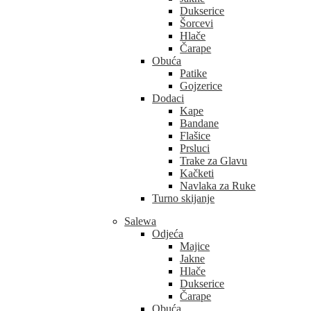
Dukserice
Šorcevi
Hlače
Čarape
Obuća
Patike
Gojzerice
Dodaci
Kape
Bandane
Flašice
Prsluci
Trake za Glavu
Kačketi
Navlaka za Ruke
Turno skijanje
Salewa
Odjeća
Majice
Jakne
Hlače
Dukserice
Čarape
Obuća