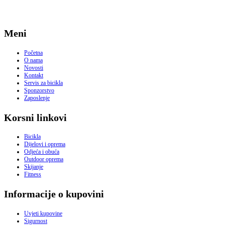
Meni
Početna
O nama
Novosti
Kontakt
Servis za bicikla
Sponzorstvo
Zaposlenje
Korsni linkovi
Bicikla
Dijelovi i oprema
Odjeća i obuća
Outdoor oprema
Skijanje
Fitness
Informacije o kupovini
Uvjeti kupovine
Sigurnost