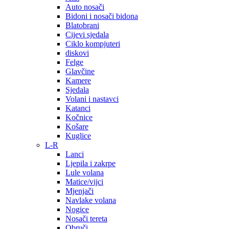
Auto nosači
Bidoni i nosači bidona
Blatobrani
Cijevi sjedala
Ciklo kompjuteri
diskovi
Felge
Glavčine
Kamere
Sjedala
Volani i nastavci
Katanci
Kočnice
Košare
Kuglice
L-R
Lanci
Ljepila i zakrpe
Lule volana
Matice/vijci
Mjenjači
Navlake volana
Nogice
Nosači tereta
Obruči