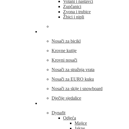
Volani i nastavci
Zupčanici
Zvona i trubice
Žbici i nipli
THULE
Nosači za bicikl
Krovne kutije
Krovni nosači
Nosači za stražnja vrata
Nosači za EURO kuku
Nosači za skije i snowboard
Dječije sjedalice
Outdoor oprema
Dynafit
Odjeća
Majice
Jakne