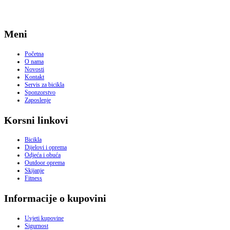
Meni
Početna
O nama
Novosti
Kontakt
Servis za bicikla
Sponzorstvo
Zaposlenje
Korsni linkovi
Bicikla
Dijelovi i oprema
Odjeća i obuća
Outdoor oprema
Skijanje
Fitness
Informacije o kupovini
Uvjeti kupovine
Sigurnost