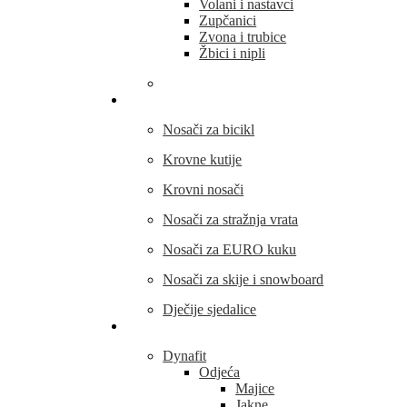
Volani i nastavci
Zupčanici
Zvona i trubice
Žbici i nipli
THULE
Nosači za bicikl
Krovne kutije
Krovni nosači
Nosači za stražnja vrata
Nosači za EURO kuku
Nosači za skije i snowboard
Dječije sjedalice
Outdoor oprema
Dynafit
Odjeća
Majice
Jakne