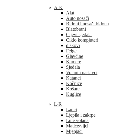
A-K
Alat
Auto nosači
Bidoni i nosači bidona
Blatobrani
Cijevi sjedala
Ciklo kompjuteri
diskovi
Felge
Glavčine
Kamere
Sjedala
Volani i nastavci
Katanci
Kočnice
Košare
Kuglice
L-R
Lanci
Ljepila i zakrpe
Lule volana
Matice/vijci
Mjenjači