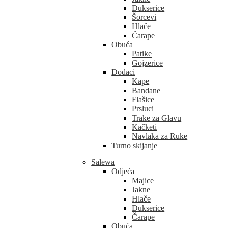
Dukserice
Šorcevi
Hlače
Čarape
Obuća
Patike
Gojzerice
Dodaci
Kape
Bandane
Flašice
Prsluci
Trake za Glavu
Kačketi
Navlaka za Ruke
Turno skijanje
Salewa
Odjeća
Majice
Jakne
Hlače
Dukserice
Čarape
Obuća