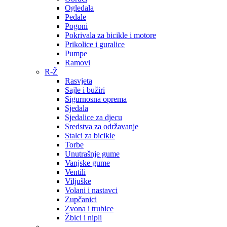
Ogledala
Pedale
Pogoni
Pokrivala za bicikle i motore
Prikolice i guralice
Pumpe
Ramovi
R-Ž
Rasvjeta
Sajle i bužiri
Sigurnosna oprema
Sjedala
Sjedalice za djecu
Sredstva za održavanje
Stalci za bicikle
Torbe
Unutrašnje gume
Vanjske gume
Ventili
Viljuške
Volani i nastavci
Zupčanici
Zvona i trubice
Žbici i nipli