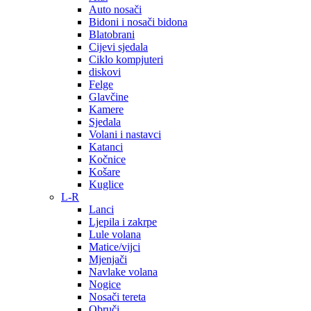
Auto nosači
Bidoni i nosači bidona
Blatobrani
Cijevi sjedala
Ciklo kompjuteri
diskovi
Felge
Glavčine
Kamere
Sjedala
Volani i nastavci
Katanci
Kočnice
Košare
Kuglice
L-R
Lanci
Ljepila i zakrpe
Lule volana
Matice/vijci
Mjenjači
Navlake volana
Nogice
Nosači tereta
Obruči