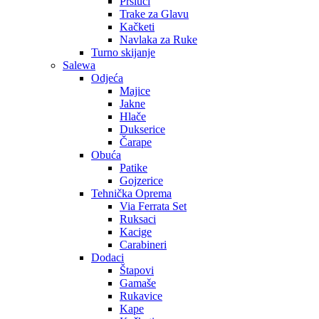
Prsluci
Trake za Glavu
Kačketi
Navlaka za Ruke
Turno skijanje
Salewa
Odjeća
Majice
Jakne
Hlače
Dukserice
Čarape
Obuća
Patike
Gojzerice
Tehnička Oprema
Via Ferrata Set
Ruksaci
Kacige
Carabineri
Dodaci
Štapovi
Gamaše
Rukavice
Kape