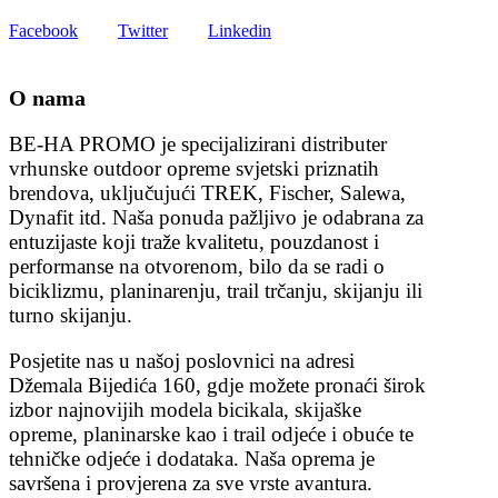
Facebook
Twitter
Linkedin
O nama
BE-HA PROMO je specijalizirani distributer
vrhunske outdoor opreme svjetski priznatih
brendova, uključujući TREK, Fischer, Salewa,
Dynafit itd. Naša ponuda pažljivo je odabrana za
entuzijaste koji traže kvalitetu, pouzdanost i
performanse na otvorenom, bilo da se radi o
biciklizmu, planinarenju, trail trčanju, skijanju ili
turno skijanju.
Posjetite nas u našoj poslovnici na adresi
Džemala Bijedića 160, gdje možete pronaći širok
izbor najnovijih modela bicikala, skijaške
opreme, planinarske kao i trail odjeće i obuće te
tehničke odjeće i dodataka. Naša oprema je
savršena i provjerena za sve vrste avantura.