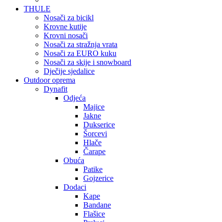
THULE
Nosači za bicikl
Krovne kutije
Krovni nosači
Nosači za stražnja vrata
Nosači za EURO kuku
Nosači za skije i snowboard
Dječije sjedalice
Outdoor oprema
Dynafit
Odjeća
Majice
Jakne
Dukserice
Šorcevi
Hlače
Čarape
Obuća
Patike
Gojzerice
Dodaci
Kape
Bandane
Flašice