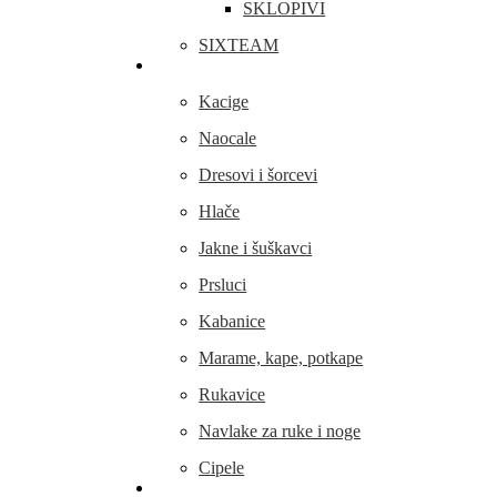
SKLOPIVI
SIXTEAM
Odjeća i obuća
Kacige
Naocale
Dresovi i šorcevi
Hlače
Jakne i šuškavci
Prsluci
Kabanice
Marame, kape, potkape
Rukavice
Navlake za ruke i noge
Cipele
Dijelovi i oprema