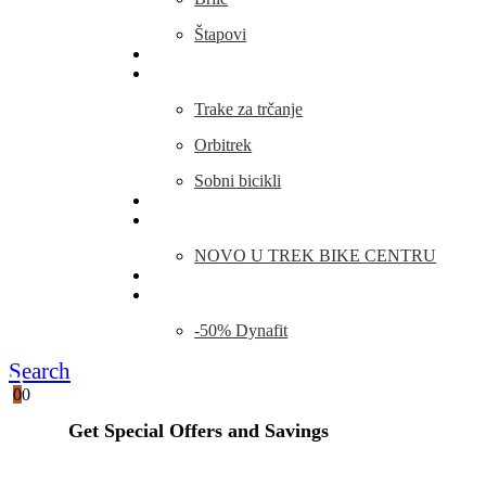
Štapovi
Kamp Oprema
Fitness
Trake za trčanje
Orbitrek
Sobni bicikli
O nama
Novosti
NOVO U TREK BIKE CENTRU
Kontakt
Blog
-50% Dynafit
Search
0
0
Get Special Offers and Savings
Get all the latest information on Events, Sales and Offers.