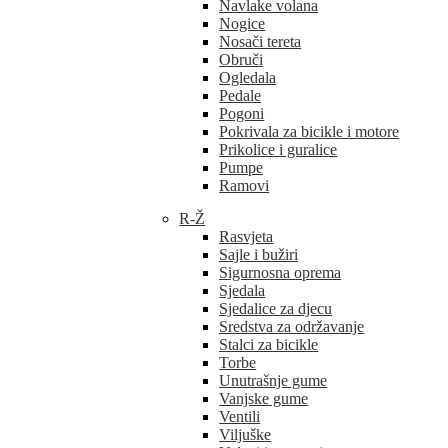
Navlake volana
Nogice
Nosači tereta
Obruči
Ogledala
Pedale
Pogoni
Pokrivala za bicikle i motore
Prikolice i guralice
Pumpe
Ramovi
R-Ž
Rasvjeta
Sajle i bužiri
Sigurnosna oprema
Sjedala
Sjedalice za djecu
Sredstva za održavanje
Stalci za bicikle
Torbe
Unutrašnje gume
Vanjske gume
Ventili
Viljuške