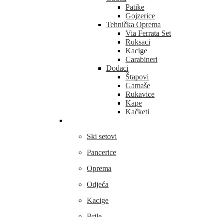
Patike
Gojzerice
Tehnička Oprema
Via Ferrata Set
Ruksaci
Kacige
Carabineri
Dodaci
Štapovi
Gamaše
Rukavice
Kape
Kačketi
Skijanje
Ski setovi
Pancerice
Oprema
Odjeća
Kacige
Brile