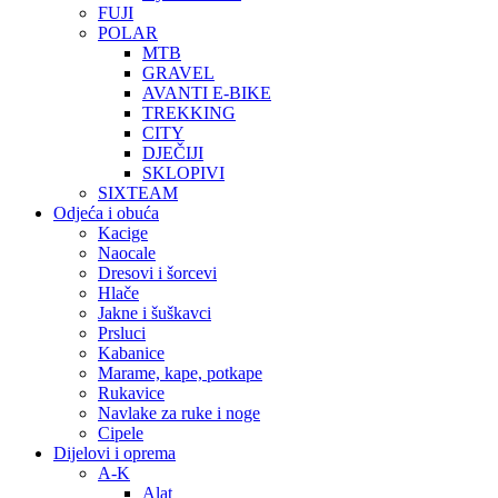
FUJI
POLAR
MTB
GRAVEL
AVANTI E-BIKE
TREKKING
CITY
DJEČIJI
SKLOPIVI
SIXTEAM
Odjeća i obuća
Kacige
Naocale
Dresovi i šorcevi
Hlače
Jakne i šuškavci
Prsluci
Kabanice
Marame, kape, potkape
Rukavice
Navlake za ruke i noge
Cipele
Dijelovi i oprema
A-K
Alat