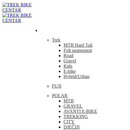
Bicikla
Trek
MTB Hard Tail
Full suspension
Road
Gravel
Kids
E-bike
Hybrid/Urban
FUJI
POLAR
MTB
GRAVEL
AVANTI E-BIKE
TREKKING
CITY
DJEČIJI