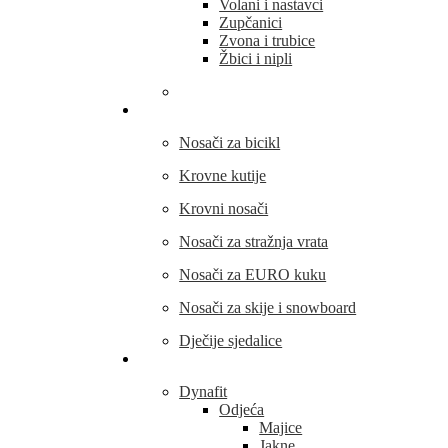
Volani i nastavci
Zupčanici
Zvona i trubice
Žbici i nipli
THULE
Nosači za bicikl
Krovne kutije
Krovni nosači
Nosači za stražnja vrata
Nosači za EURO kuku
Nosači za skije i snowboard
Dječije sjedalice
Outdoor oprema
Dynafit
Odjeća
Majice
Jakne