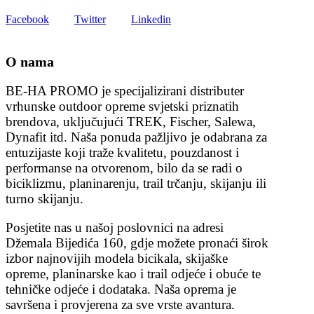
Facebook
Twitter
Linkedin
O nama
BE-HA PROMO je specijalizirani distributer
vrhunske outdoor opreme svjetski priznatih
brendova, uključujući TREK, Fischer, Salewa,
Dynafit itd. Naša ponuda pažljivo je odabrana za
entuzijaste koji traže kvalitetu, pouzdanost i
performanse na otvorenom, bilo da se radi o
biciklizmu, planinarenju, trail trčanju, skijanju ili
turno skijanju.
Posjetite nas u našoj poslovnici na adresi
Džemala Bijedića 160, gdje možete pronaći širok
izbor najnovijih modela bicikala, skijaške
opreme, planinarske kao i trail odjeće i obuće te
tehničke odjeće i dodataka. Naša oprema je
savršena i provjerena za sve vrste avantura.