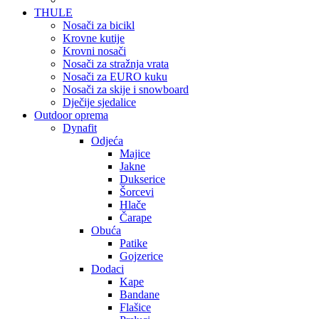
THULE
Nosači za bicikl
Krovne kutije
Krovni nosači
Nosači za stražnja vrata
Nosači za EURO kuku
Nosači za skije i snowboard
Dječije sjedalice
Outdoor oprema
Dynafit
Odjeća
Majice
Jakne
Dukserice
Šorcevi
Hlače
Čarape
Obuća
Patike
Gojzerice
Dodaci
Kape
Bandane
Flašice