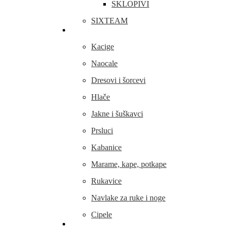
SKLOPIVI
SIXTEAM
Odjeća i obuća
Kacige
Naocale
Dresovi i šorcevi
Hlače
Jakne i šuškavci
Prsluci
Kabanice
Marame, kape, potkape
Rukavice
Navlake za ruke i noge
Cipele
Dijelovi i oprema