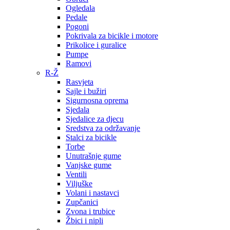
Ogledala
Pedale
Pogoni
Pokrivala za bicikle i motore
Prikolice i guralice
Pumpe
Ramovi
R-Ž
Rasvjeta
Sajle i bužiri
Sigurnosna oprema
Sjedala
Sjedalice za djecu
Sredstva za održavanje
Stalci za bicikle
Torbe
Unutrašnje gume
Vanjske gume
Ventili
Viljuške
Volani i nastavci
Zupčanici
Zvona i trubice
Žbici i nipli