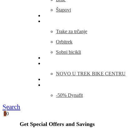
Štapovi
Kamp Oprema
Fitness
Trake za trčanje
Orbitrek
Sobni bicikli
O nama
Novosti
NOVO U TREK BIKE CENTRU
Kontakt
Blog
-50% Dynafit
Search
0
0
Get Special Offers and Savings
Get all the latest information on Events, Sales and Offers.