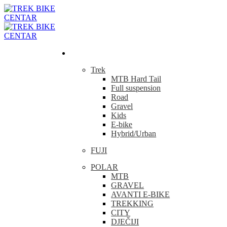
Bicikla
Trek
MTB Hard Tail
Full suspension
Road
Gravel
Kids
E-bike
Hybrid/Urban
FUJI
POLAR
MTB
GRAVEL
AVANTI E-BIKE
TREKKING
CITY
DJEČIJI