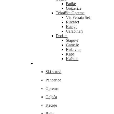
Patike
Gojzerice
Tehnička Oprema
Via Ferrata Set
Ruksaci
Kacige
Carabineri
Dodaci
Štapovi
Gamaše
Rukavice
Kape
Kačketi
Skijanje
Ski setovi
Pancerice
Oprema
Odjeća
Kacige
Brile