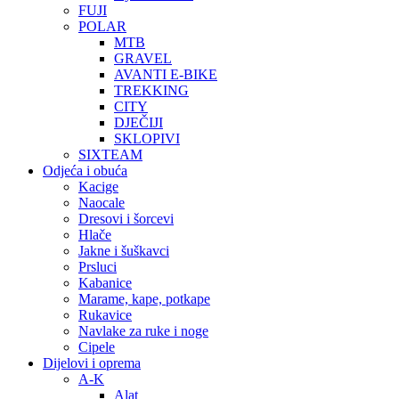
FUJI
POLAR
MTB
GRAVEL
AVANTI E-BIKE
TREKKING
CITY
DJEČIJI
SKLOPIVI
SIXTEAM
Odjeća i obuća
Kacige
Naocale
Dresovi i šorcevi
Hlače
Jakne i šuškavci
Prsluci
Kabanice
Marame, kape, potkape
Rukavice
Navlake za ruke i noge
Cipele
Dijelovi i oprema
A-K
Alat