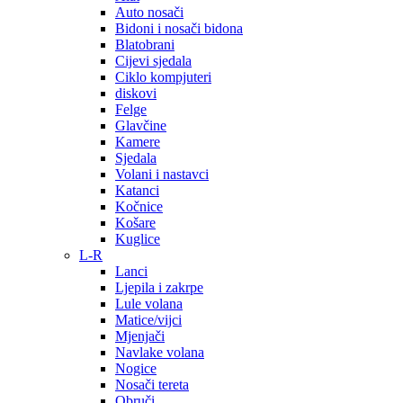
Auto nosači
Bidoni i nosači bidona
Blatobrani
Cijevi sjedala
Ciklo kompjuteri
diskovi
Felge
Glavčine
Kamere
Sjedala
Volani i nastavci
Katanci
Kočnice
Košare
Kuglice
L-R
Lanci
Ljepila i zakrpe
Lule volana
Matice/vijci
Mjenjači
Navlake volana
Nogice
Nosači tereta
Obruči