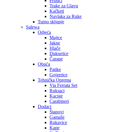
Prsluci
Trake za Glavu
Kačketi
Navlaka za Ruke
Turno skijanje
Salewa
Odjeća
Majice
Jakne
Hlače
Dukserice
Čarape
Obuća
Patike
Gojzerice
Tehnička Oprema
Via Ferrata Set
Ruksaci
Kacige
Carabineri
Dodaci
Štapovi
Gamaše
Rukavice
Kape