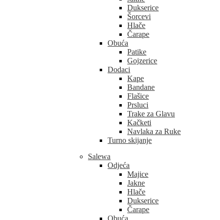
Dukserice
Šorcevi
Hlače
Čarape
Obuća
Patike
Gojzerice
Dodaci
Kape
Bandane
Flašice
Prsluci
Trake za Glavu
Kačketi
Navlaka za Ruke
Turno skijanje
Salewa
Odjeća
Majice
Jakne
Hlače
Dukserice
Čarape
Obuća