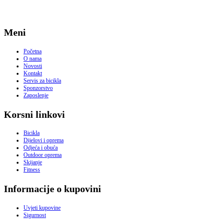
Meni
Početna
O nama
Novosti
Kontakt
Servis za bicikla
Sponzorstvo
Zaposlenje
Korsni linkovi
Bicikla
Dijelovi i oprema
Odjeća i obuća
Outdoor oprema
Skijanje
Fitness
Informacije o kupovini
Uvjeti kupovine
Sigurnost