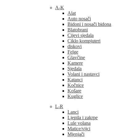
A-K
Alat
Auto nosači
Bidoni i nosači bidona
Blatobrani
Cijevi sjedala
Ciklo kompjuteri
diskovi
Felge
Glavčine
Kamere
Sjedala
Volani i nastavci
Katanci
Kočnice
Košare
Kuglice
L-R
Lanci
Ljepila i zakrpe
Lule volana
Matice/vijci
Mjenjači