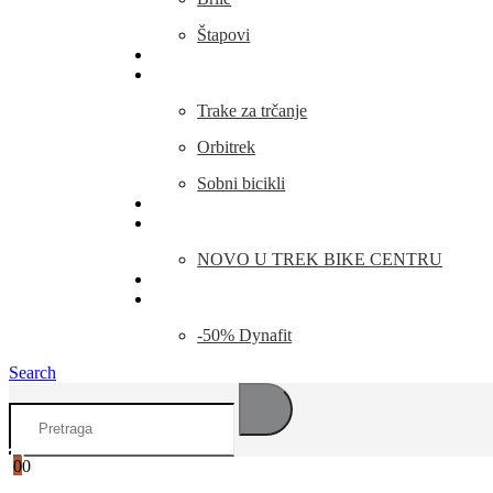
Štapovi
Kamp Oprema
Fitness
Trake za trčanje
Orbitrek
Sobni bicikli
O nama
Novosti
NOVO U TREK BIKE CENTRU
Kontakt
Blog
-50% Dynafit
Search
0
0