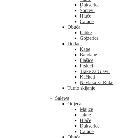
Dukserice
Šorcevi
Hlače
Čarape
Obuća
Patike
Gojzerice
Dodaci
Kape
Bandane
Flašice
Prsluci
Trake za Glavu
Kačketi
Navlaka za Ruke
Turno skijanje
Salewa
Odjeća
Majice
Jakne
Hlače
Dukserice
Čarape
Obuća