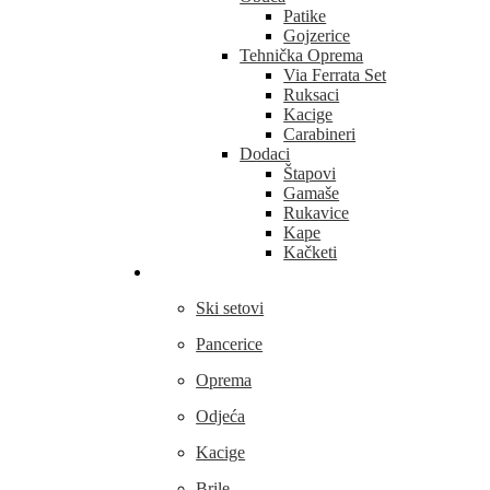
Patike
Gojzerice
Tehnička Oprema
Via Ferrata Set
Ruksaci
Kacige
Carabineri
Dodaci
Štapovi
Gamaše
Rukavice
Kape
Kačketi
Skijanje
Ski setovi
Pancerice
Oprema
Odjeća
Kacige
Brile