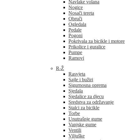
Navlake volana
Nogice
Nosači tereta
Obruči
Ogledala
Pedale
Pogoni
Pokrivala za bicikle i motore
Prikolice i guralice
Pumpe
Ramovi
R-Ž
Rasvjeta
Sajle i bužiri
Sigurnosna oprema
Sjedala
Sjedalice za djecu
Sredstva za održavanje
Stalci za bicikle
Torbe
Unutrašnje gume
Vanjske gume
Ventili
Viljuške