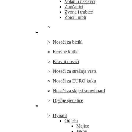
Volani i nastavci
Zupčanici
Zvona i trubice
Žbici i nipli
THULE
Nosači za bicikl
Krovne kutije
Krovni nosači
Nosači za stražnja vrata
Nosači za EURO kuku
Nosači za skije i snowboard
Dječije sjedalice
Outdoor oprema
Dynafit
Odjeća
Majice
Jakne