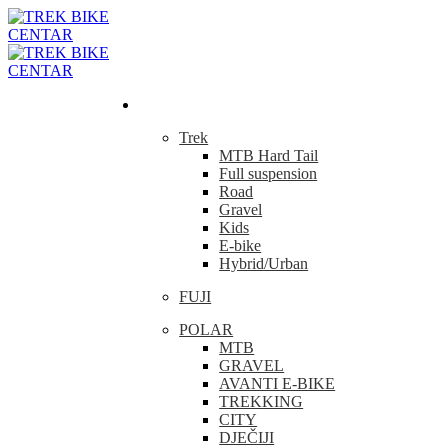
Bicikla
Trek
MTB Hard Tail
Full suspension
Road
Gravel
Kids
E-bike
Hybrid/Urban
FUJI
POLAR
MTB
GRAVEL
AVANTI E-BIKE
TREKKING
CITY
DJEČIJI