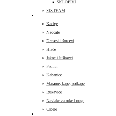
SKLOPIVI
SIXTEAM
Odjeća i obuća
Kacige
Naocale
Dresovi i šorcevi
Hlače
Jakne i šuškavci
Prsluci
Kabanice
Marame, kape, potkape
Rukavice
Navlake za ruke i noge
Cipele
Dijelovi i oprema