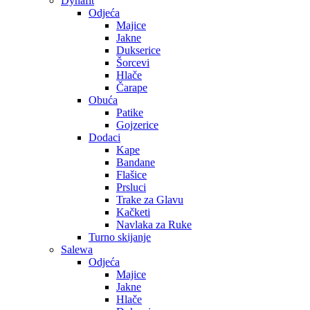
Dynafit
Odjeća
Majice
Jakne
Dukserice
Šorcevi
Hlače
Čarape
Obuća
Patike
Gojzerice
Dodaci
Kape
Bandane
Flašice
Prsluci
Trake za Glavu
Kačketi
Navlaka za Ruke
Turno skijanje
Salewa
Odjeća
Majice
Jakne
Hlače