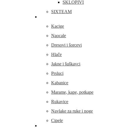
SKLOPIVI
SIXTEAM
Odjeća i obuća
Kacige
Naocale
Dresovi i šorcevi
Hlače
Jakne i šuškavci
Prsluci
Kabanice
Marame, kape, potkape
Rukavice
Navlake za ruke i noge
Cipele
Dijelovi i oprema