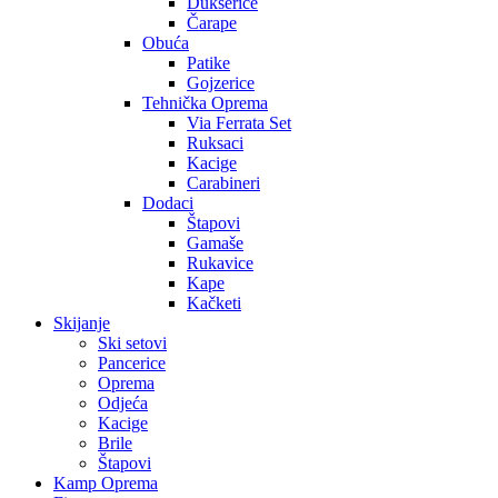
Dukserice
Čarape
Obuća
Patike
Gojzerice
Tehnička Oprema
Via Ferrata Set
Ruksaci
Kacige
Carabineri
Dodaci
Štapovi
Gamaše
Rukavice
Kape
Kačketi
Skijanje
Ski setovi
Pancerice
Oprema
Odjeća
Kacige
Brile
Štapovi
Kamp Oprema