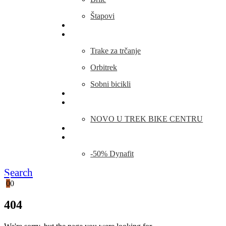
Štapovi
Kamp Oprema
Fitness
Trake za trčanje
Orbitrek
Sobni bicikli
O nama
Novosti
NOVO U TREK BIKE CENTRU
Kontakt
Blog
-50% Dynafit
Search
0
0
404