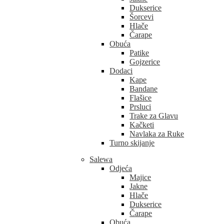
Dukserice
Šorcevi
Hlače
Čarape
Obuća
Patike
Gojzerice
Dodaci
Kape
Bandane
Flašice
Prsluci
Trake za Glavu
Kačketi
Navlaka za Ruke
Turno skijanje
Salewa
Odjeća
Majice
Jakne
Hlače
Dukserice
Čarape
Obuća