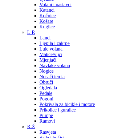
Volani i nastavci
Katanci
Kočnice
Košare
Kuglice
L-R
Lanci
Ljepila i zakrpe
Lule volana
Matice/vijci
Mjenjači
Navlake volana
Nogice
Nosači tereta
Obruči
Ogledala
Pedale
Pogoni
Pokrivala za bicikle i motore
Prikolice i guralice
Pumpe
Ramovi
R-Ž
Rasvjeta
Sajle i bužiri