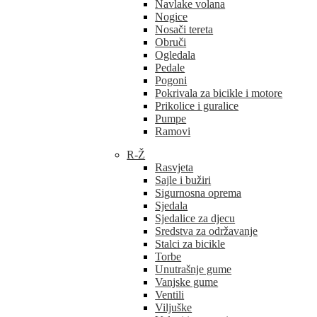
Navlake volana
Nogice
Nosači tereta
Obruči
Ogledala
Pedale
Pogoni
Pokrivala za bicikle i motore
Prikolice i guralice
Pumpe
Ramovi
R-Ž
Rasvjeta
Sajle i bužiri
Sigurnosna oprema
Sjedala
Sjedalice za djecu
Sredstva za održavanje
Stalci za bicikle
Torbe
Unutrašnje gume
Vanjske gume
Ventili
Viljuške