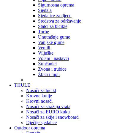
Sigurnosna oprema
Sjedala
Sjedalice za djecu
Sredstva za održavanje
Stalci za bicikle
Torbe
Unutrašnje gume
Vanjske gume
Ventili
Viljuške
Volani i nastavci
Zupčanici
Zvona i trubice
Žbici i nipli
THULE
Nosači za bicikl
Krovne kutije
Krovni nosači
Nosači za stražnja vrata
Nosači za EURO kuku
Nosači za skije i snowboard
Dječije sjedalice
Outdoor oprema