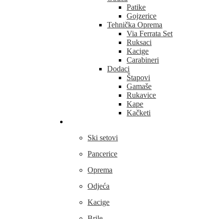
Patike
Gojzerice
Tehnička Oprema
Via Ferrata Set
Ruksaci
Kacige
Carabineri
Dodaci
Štapovi
Gamaše
Rukavice
Kape
Kačketi
Skijanje
Ski setovi
Pancerice
Oprema
Odjeća
Kacige
Brile