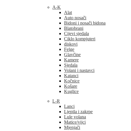
A-K
Alat
Auto nosači
Bidoni i nosači bidona
Blatobrani
Cijevi sjedala
Ciklo kompjuteri
diskovi
Felge
Glavčine
Kamere
Sjedala
Volani i nastavci
Katanci
Kočnice
Košare
Kuglice
L-R
Lanci
Ljepila i zakrpe
Lule volana
Matice/vijci
Mjenjači