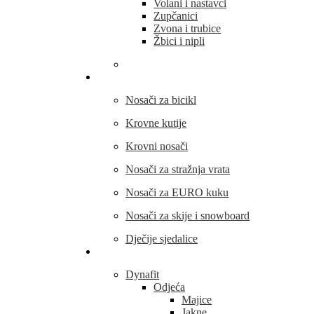
Volani i nastavci
Zupčanici
Zvona i trubice
Žbici i nipli
THULE
Nosači za bicikl
Krovne kutije
Krovni nosači
Nosači za stražnja vrata
Nosači za EURO kuku
Nosači za skije i snowboard
Dječije sjedalice
Outdoor oprema
Dynafit
Odjeća
Majice
Jakne