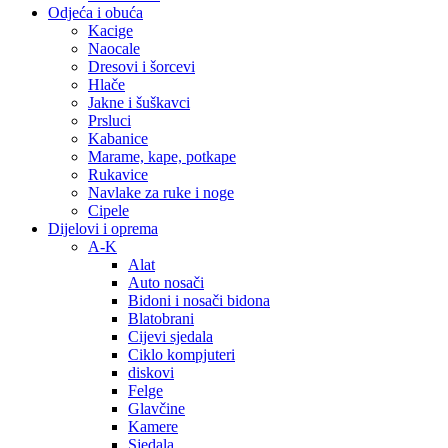
Odjeća i obuća
Kacige
Naocale
Dresovi i šorcevi
Hlače
Jakne i šuškavci
Prsluci
Kabanice
Marame, kape, potkape
Rukavice
Navlake za ruke i noge
Cipele
Dijelovi i oprema
A-K
Alat
Auto nosači
Bidoni i nosači bidona
Blatobrani
Cijevi sjedala
Ciklo kompjuteri
diskovi
Felge
Glavčine
Kamere
Sjedala