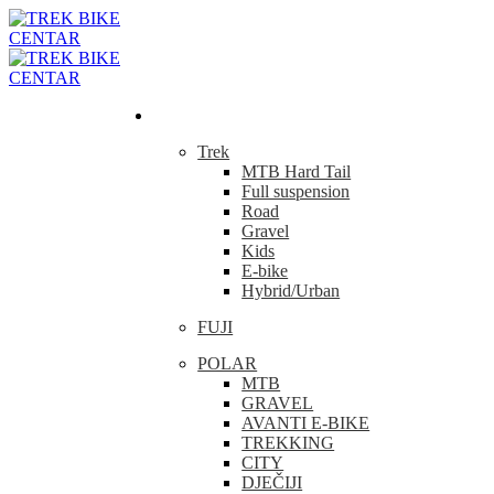
Bicikla
Trek
MTB Hard Tail
Full suspension
Road
Gravel
Kids
E-bike
Hybrid/Urban
FUJI
POLAR
MTB
GRAVEL
AVANTI E-BIKE
TREKKING
CITY
DJEČIJI