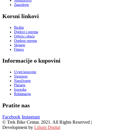
Sponzorstvo
Zaposlenje
Korsni linkovi
Bicikla
Dijelovi i oprema
Odjeća i obuća
Outdoor oprema
Skijanje
Fitness
Informacije o kupovini
Uvjeti kupovine
Sigurnost
Naručivanje
Plaćanje
Isporuka
Reklamacija
Pratite nas
Facebook
Instagram
© Trek Bike Centar. 2021. All Rights Reserved |
Development by
Lilium Digital