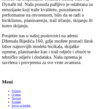
Dynafit itd. Naša ponuda pažljivo je odabrana za
entuzijaste koji traže kvalitetu, pouzdanost i
performanse na otvorenom, bilo da se radi o
biciklizmu, planinarenju, trail trčanju, skijanju ili
turno skijanju.
Posjetite nas u našoj poslovnici na adresi
Džemala Bijedića 160, gdje možete pronaći širok
izbor najnovijih modela bicikala, skijaške
opreme, planinarske kao i trail odjeće i obuće te
tehničke odjeće i dodataka. Naša oprema je
savršena i provjerena za sve vrste avantura.
Meni
Početna
O nama
Novosti
Kontakt
Servis za bicikla