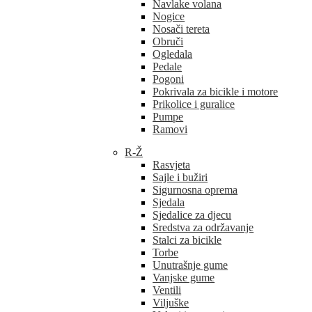
Navlake volana
Nogice
Nosači tereta
Obruči
Ogledala
Pedale
Pogoni
Pokrivala za bicikle i motore
Prikolice i guralice
Pumpe
Ramovi
R-Ž
Rasvjeta
Sajle i bužiri
Sigurnosna oprema
Sjedala
Sjedalice za djecu
Sredstva za održavanje
Stalci za bicikle
Torbe
Unutrašnje gume
Vanjske gume
Ventili
Viljuške