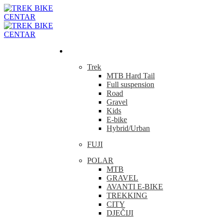
Bicikla
Trek
MTB Hard Tail
Full suspension
Road
Gravel
Kids
E-bike
Hybrid/Urban
FUJI
POLAR
MTB
GRAVEL
AVANTI E-BIKE
TREKKING
CITY
DJEČIJI