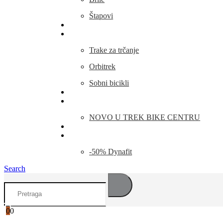
Štapovi
Kamp Oprema
Fitness
Trake za trčanje
Orbitrek
Sobni bicikli
O nama
Novosti
NOVO U TREK BIKE CENTRU
Kontakt
Blog
-50% Dynafit
Search
0
0