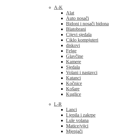
A-K
Alat
Auto nosači
Bidoni i nosači bidona
Blatobrani
Cijevi sjedala
Ciklo kompjuteri
diskovi
Felge
Glavčine
Kamere
Sjedala
Volani i nastavci
Katanci
Kočnice
Košare
Kuglice
L-R
Lanci
Ljepila i zakrpe
Lule volana
Matice/vijci
Mjenjači