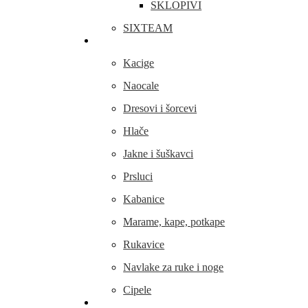
SKLOPIVI
SIXTEAM
Odjeća i obuća
Kacige
Naocale
Dresovi i šorcevi
Hlače
Jakne i šuškavci
Prsluci
Kabanice
Marame, kape, potkape
Rukavice
Navlake za ruke i noge
Cipele
Dijelovi i oprema