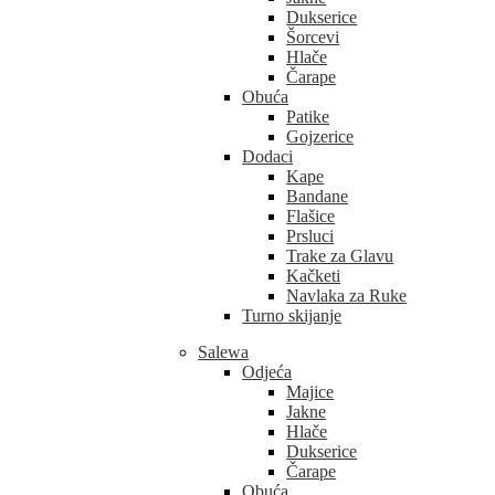
Dukserice
Šorcevi
Hlače
Čarape
Obuća
Patike
Gojzerice
Dodaci
Kape
Bandane
Flašice
Prsluci
Trake za Glavu
Kačketi
Navlaka za Ruke
Turno skijanje
Salewa
Odjeća
Majice
Jakne
Hlače
Dukserice
Čarape
Obuća