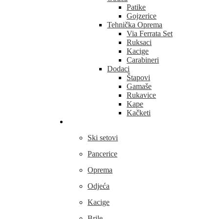
Patike
Gojzerice
Tehnička Oprema
Via Ferrata Set
Ruksaci
Kacige
Carabineri
Dodaci
Štapovi
Gamaše
Rukavice
Kape
Kačketi
Skijanje
Ski setovi
Pancerice
Oprema
Odjeća
Kacige
Brile