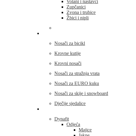
Volani i nastavci
Zupčanici
Zvona i trubice
Žbici i nipli
THULE
Nosači za bicikl
Krovne kutije
Krovni nosači
Nosači za stražnja vrata
Nosači za EURO kuku
Nosači za skije i snowboard
Dječije sjedalice
Outdoor oprema
Dynafit
Odjeća
Majice
Jakne