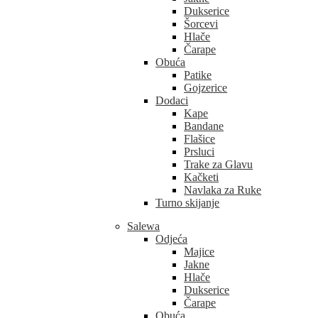
Dukserice
Šorcevi
Hlače
Čarape
Obuća
Patike
Gojzerice
Dodaci
Kape
Bandane
Flašice
Prsluci
Trake za Glavu
Kačketi
Navlaka za Ruke
Turno skijanje
Salewa
Odjeća
Majice
Jakne
Hlače
Dukserice
Čarape
Obuća