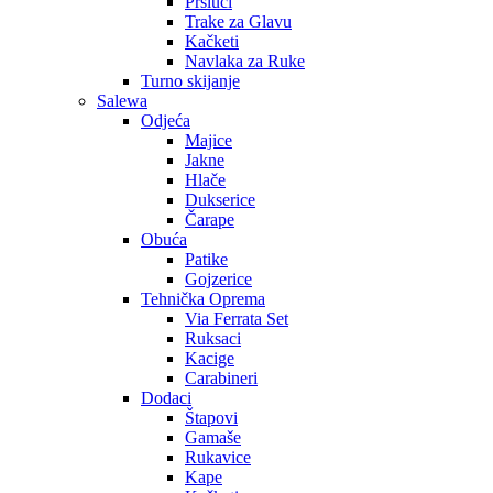
Prsluci
Trake za Glavu
Kačketi
Navlaka za Ruke
Turno skijanje
Salewa
Odjeća
Majice
Jakne
Hlače
Dukserice
Čarape
Obuća
Patike
Gojzerice
Tehnička Oprema
Via Ferrata Set
Ruksaci
Kacige
Carabineri
Dodaci
Štapovi
Gamaše
Rukavice
Kape