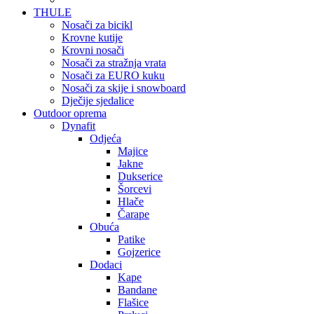
THULE
Nosači za bicikl
Krovne kutije
Krovni nosači
Nosači za stražnja vrata
Nosači za EURO kuku
Nosači za skije i snowboard
Dječije sjedalice
Outdoor oprema
Dynafit
Odjeća
Majice
Jakne
Dukserice
Šorcevi
Hlače
Čarape
Obuća
Patike
Gojzerice
Dodaci
Kape
Bandane
Flašice