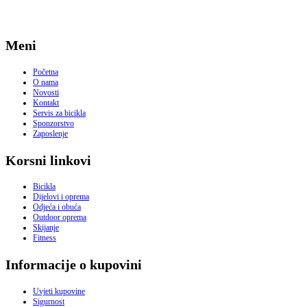
Meni
Početna
O nama
Novosti
Kontakt
Servis za bicikla
Sponzorstvo
Zaposlenje
Korsni linkovi
Bicikla
Dijelovi i oprema
Odjeća i obuća
Outdoor oprema
Skijanje
Fitness
Informacije o kupovini
Uvjeti kupovine
Sigurnost