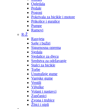
Ogledala
Pedale
Pogoni
Pokrivala za bicikle i motore
Prikolice i guralice
Pumpe
Ramovi
R-Ž
Rasvjeta
Sajle i bužiri
Sigurnosna oprema
Sjedala
Sjedalice za djecu
Sredstva za održavanje
Stalci za bicikle
Torbe
Unutrašnje gume
Vanjske gume
Ventili
Viljuške
Volani i nastavci
Zupčanici
Zvona i trubice
Žbici i nipli