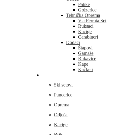
Patike
Gojzerice
Tehnička Oprema
Via Ferrata Set
Ruksaci
Kacige
Carabineri
Dodaci
Štapovi
Gamaše
Rukavice
Kape
Kačketi
Skijanje
Ski setovi
Pancerice
Oprema
Odjeća
Kacige
Brile