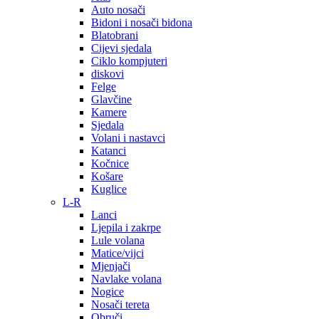
Auto nosači
Bidoni i nosači bidona
Blatobrani
Cijevi sjedala
Ciklo kompjuteri
diskovi
Felge
Glavčine
Kamere
Sjedala
Volani i nastavci
Katanci
Kočnice
Košare
Kuglice
L-R
Lanci
Ljepila i zakrpe
Lule volana
Matice/vijci
Mjenjači
Navlake volana
Nogice
Nosači tereta
Obruči