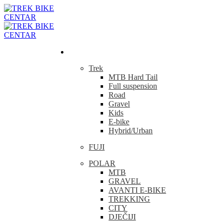
Bicikla
Trek
MTB Hard Tail
Full suspension
Road
Gravel
Kids
E-bike
Hybrid/Urban
FUJI
POLAR
MTB
GRAVEL
AVANTI E-BIKE
TREKKING
CITY
DJEČIJI