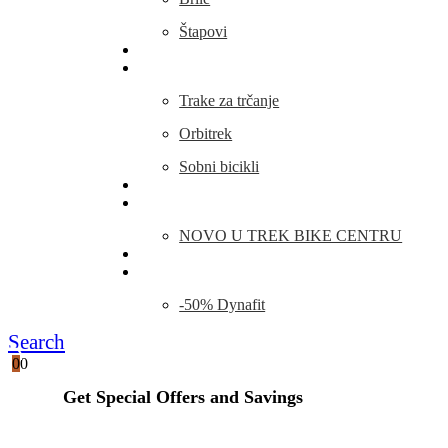
Štapovi
Kamp Oprema
Fitness
Trake za trčanje
Orbitrek
Sobni bicikli
O nama
Novosti
NOVO U TREK BIKE CENTRU
Kontakt
Blog
-50% Dynafit
Search
0
0
Get Special Offers and Savings
Get all the latest information on Events, Sales and Offers.