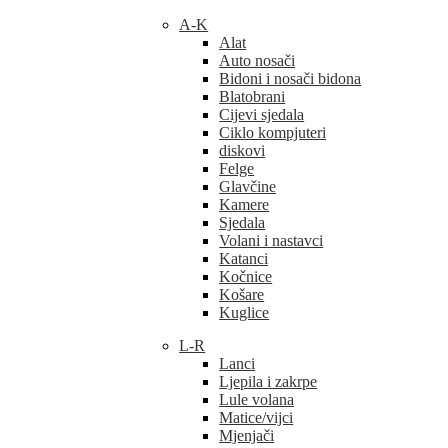
A-K
Alat
Auto nosači
Bidoni i nosači bidona
Blatobrani
Cijevi sjedala
Ciklo kompjuteri
diskovi
Felge
Glavčine
Kamere
Sjedala
Volani i nastavci
Katanci
Kočnice
Košare
Kuglice
L-R
Lanci
Ljepila i zakrpe
Lule volana
Matice/vijci
Mjenjači