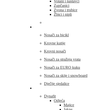
Volani i nastavci
Zupčanici
Zvona i trubice
Žbici i nipli
THULE
Nosači za bicikl
Krovne kutije
Krovni nosači
Nosači za stražnja vrata
Nosači za EURO kuku
Nosači za skije i snowboard
Dječije sjedalice
Outdoor oprema
Dynafit
Odjeća
Majice
Jakne