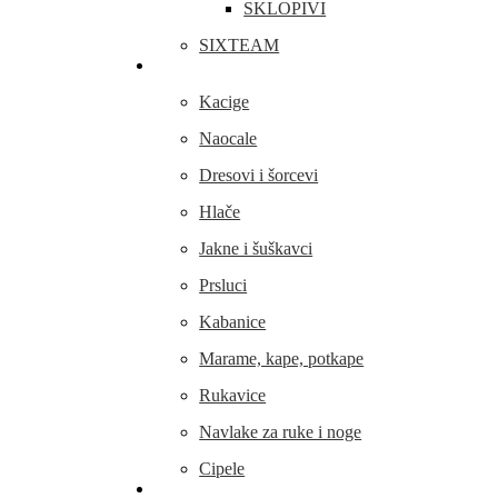
SKLOPIVI
SIXTEAM
Odjeća i obuća
Kacige
Naocale
Dresovi i šorcevi
Hlače
Jakne i šuškavci
Prsluci
Kabanice
Marame, kape, potkape
Rukavice
Navlake za ruke i noge
Cipele
Dijelovi i oprema