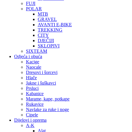
FUJI
POLAR
MTB
GRAVEL
AVANTI E-BIKE
TREKKING
CITY
DJEČIJI
SKLOPIVI
SIXTEAM
Odjeća i obuća
Kacige
Naocale
Dresovi i šorcevi
Hlače
Jakne i šuškavci
Prsluci
Kabanice
Marame, kape, potkape
Rukavice
Navlake za ruke i noge
Cipele
Dijelovi i oprema
A-K
Alat