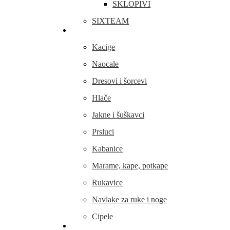
SKLOPIVI
SIXTEAM
Odjeća i obuća
Kacige
Naocale
Dresovi i šorcevi
Hlače
Jakne i šuškavci
Prsluci
Kabanice
Marame, kape, potkape
Rukavice
Navlake za ruke i noge
Cipele
Dijelovi i oprema