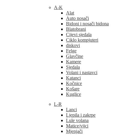
A-K
Alat
Auto nosači
Bidoni i nosači bidona
Blatobrani
Cijevi sjedala
Ciklo kompjuteri
diskovi
Felge
Glavčine
Kamere
Sjedala
Volani i nastavci
Katanci
Kočnice
Košare
Kuglice
L-R
Lanci
Ljepila i zakrpe
Lule volana
Matice/vijci
Mjenjači