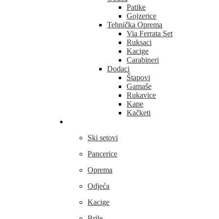
Patike
Gojzerice
Tehnička Oprema
Via Ferrata Set
Ruksaci
Kacige
Carabineri
Dodaci
Štapovi
Gamaše
Rukavice
Kape
Kačketi
Skijanje
Ski setovi
Pancerice
Oprema
Odjeća
Kacige
Brile