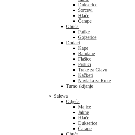
Dukserice
Šorcevi
Hlače
Čarape
Obuća
Patike
Gojzerice
Dodaci
Kape
Bandane
Flašice
Prsluci
Trake za Glavu
Kačketi
Navlaka za Ruke
Turno skijanje
Salewa
Odjeća
Majice
Jakne
Hlače
Dukserice
Čarape
Obuća