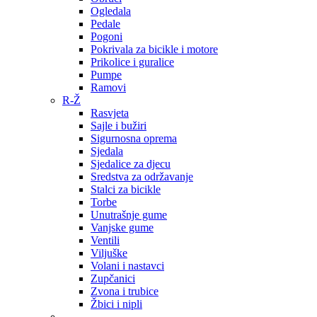
Ogledala
Pedale
Pogoni
Pokrivala za bicikle i motore
Prikolice i guralice
Pumpe
Ramovi
R-Ž
Rasvjeta
Sajle i bužiri
Sigurnosna oprema
Sjedala
Sjedalice za djecu
Sredstva za održavanje
Stalci za bicikle
Torbe
Unutrašnje gume
Vanjske gume
Ventili
Viljuške
Volani i nastavci
Zupčanici
Zvona i trubice
Žbici i nipli