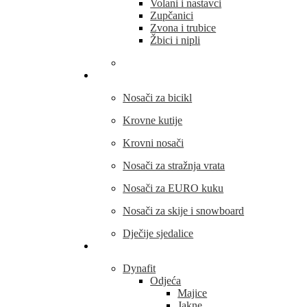
Volani i nastavci
Zupčanici
Zvona i trubice
Žbici i nipli
THULE
Nosači za bicikl
Krovne kutije
Krovni nosači
Nosači za stražnja vrata
Nosači za EURO kuku
Nosači za skije i snowboard
Dječije sjedalice
Outdoor oprema
Dynafit
Odjeća
Majice
Jakne