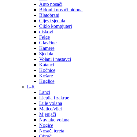
Auto nosači
Bidoni i nosači bidona
Blatobrani
Cijevi sjedala
Ciklo kompjuteri
diskovi
Felge
Glavčine
Kamere
Sjedala
Volani i nastavci
Katanci
Kočnice
Košare
Kuglice
L-R
Lanci
Ljepila i zakrpe
Lule volana
Matice/vijci
Mjenjači
Navlake volana
Nogice
Nosači tereta
Obruči