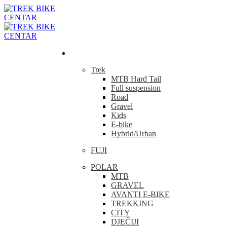
Bicikla
Trek
MTB Hard Tail
Full suspension
Road
Gravel
Kids
E-bike
Hybrid/Urban
FUJI
POLAR
MTB
GRAVEL
AVANTI E-BIKE
TREKKING
CITY
DJEČIJI