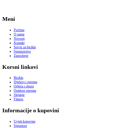
Meni
Početna
O nama
Novosti
Kontakt
Servis za bicikla
Sponzorstvo
Zaposlenje
Korsni linkovi
Bicikla
Dijelovi i oprema
Odjeća i obuća
Outdoor oprema
Skijanje
Fitness
Informacije o kupovini
Uvjeti kupovine
Sigurnost