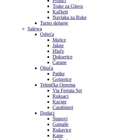
Prsluci
Trake za Glavu
Kačketi
Navlaka za Ruke
Turno skijanje
Salewa
Odjeća
Majice
Jakne
Hlače
Dukserice
Čarape
Obuća
Patike
Gojzerice
Tehnička Oprema
Via Ferrata Set
Ruksaci
Kacige
Carabineri
Dodaci
Štapovi
Gamaše
Rukavice
Kape