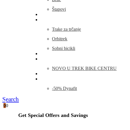
Štapovi
Kamp Oprema
Fitness
Trake za trčanje
Orbitrek
Sobni bicikli
O nama
Novosti
NOVO U TREK BIKE CENTRU
Kontakt
Blog
-50% Dynafit
Search
0
0
Get Special Offers and Savings
Get all the latest information on Events, Sales and Offers.