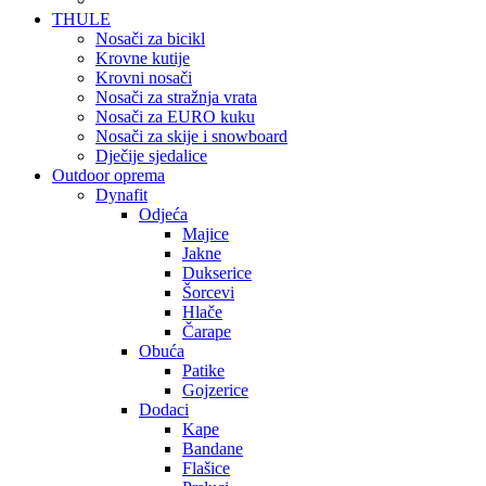
THULE
Nosači za bicikl
Krovne kutije
Krovni nosači
Nosači za stražnja vrata
Nosači za EURO kuku
Nosači za skije i snowboard
Dječije sjedalice
Outdoor oprema
Dynafit
Odjeća
Majice
Jakne
Dukserice
Šorcevi
Hlače
Čarape
Obuća
Patike
Gojzerice
Dodaci
Kape
Bandane
Flašice