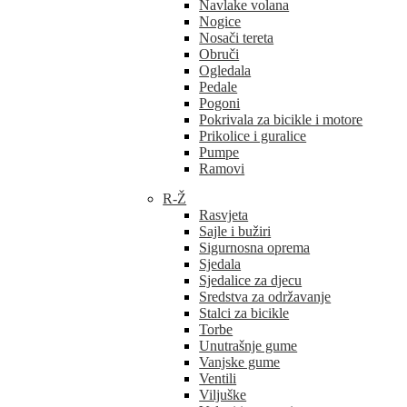
Navlake volana
Nogice
Nosači tereta
Obruči
Ogledala
Pedale
Pogoni
Pokrivala za bicikle i motore
Prikolice i guralice
Pumpe
Ramovi
R-Ž
Rasvjeta
Sajle i bužiri
Sigurnosna oprema
Sjedala
Sjedalice za djecu
Sredstva za održavanje
Stalci za bicikle
Torbe
Unutrašnje gume
Vanjske gume
Ventili
Viljuške