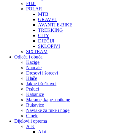
FUJI
POLAR
MTB
GRAVEL
AVANTI E-BIKE
TREKKING
CITY
DJEČIJI
SKLOPIVI
SIXTEAM
Odjeća i obuća
Kacige
Naocale
Dresovi i šorcevi
Hlače
Jakne i šuškavci
Prsluci
Kabanice
Marame, kape, potkape
Rukavice
Navlake za ruke i noge
Cipele
Dijelovi i oprema
A-K
Alat