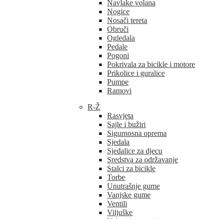
Navlake volana
Nogice
Nosači tereta
Obruči
Ogledala
Pedale
Pogoni
Pokrivala za bicikle i motore
Prikolice i guralice
Pumpe
Ramovi
R-Ž
Rasvjeta
Sajle i bužiri
Sigurnosna oprema
Sjedala
Sjedalice za djecu
Sredstva za održavanje
Stalci za bicikle
Torbe
Unutrašnje gume
Vanjske gume
Ventili
Viljuške