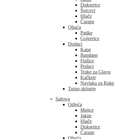
Dukserice
Šorcevi
Hlače
Čarape
Obuća
Patike
Gojzerice
Dodaci
Kape
Bandane
Flašice
Prsluci
Trake za Glavu
Kačketi
Navlaka za Ruke
Turno skijanje
Salewa
Odjeća
Majice
Jakne
Hlače
Dukserice
Čarape
Obuća