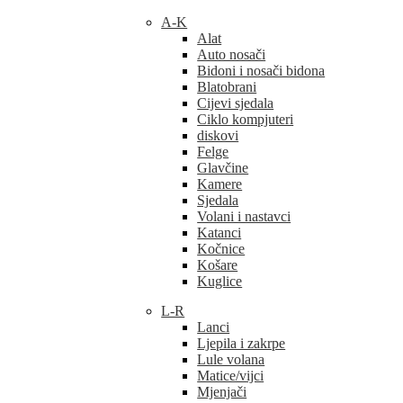
A-K
Alat
Auto nosači
Bidoni i nosači bidona
Blatobrani
Cijevi sjedala
Ciklo kompjuteri
diskovi
Felge
Glavčine
Kamere
Sjedala
Volani i nastavci
Katanci
Kočnice
Košare
Kuglice
L-R
Lanci
Ljepila i zakrpe
Lule volana
Matice/vijci
Mjenjači