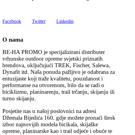
Get all the latest information on Events, Sales and Offers.
Facebook
Twitter
Linkedin
O nama
BE-HA PROMO je specijalizirani distributer
vrhunske outdoor opreme svjetski priznatih
brendova, uključujući TREK, Fischer, Salewa,
Dynafit itd. Naša ponuda pažljivo je odabrana za
entuzijaste koji traže kvalitetu, pouzdanost i
performanse na otvorenom, bilo da se radi o
biciklizmu, planinarenju, trail trčanju, skijanju ili
turno skijanju.
Posjetite nas u našoj poslovnici na adresi
Džemala Bijedića 160, gdje možete pronaći širok
izbor najnovijih modela bicikala, skijaške
opreme, planinarske kao i trail odjeće i obuće te