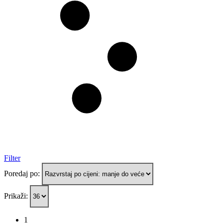
Filter
Poredaj po:
Prikaži:
1