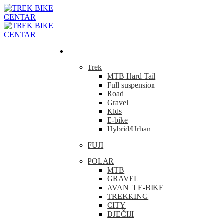
Bicikla
Trek
MTB Hard Tail
Full suspension
Road
Gravel
Kids
E-bike
Hybrid/Urban
FUJI
POLAR
MTB
GRAVEL
AVANTI E-BIKE
TREKKING
CITY
DJEČIJI