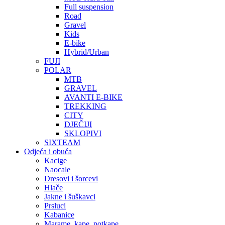
Full suspension
Road
Gravel
Kids
E-bike
Hybrid/Urban
FUJI
POLAR
MTB
GRAVEL
AVANTI E-BIKE
TREKKING
CITY
DJEČIJI
SKLOPIVI
SIXTEAM
Odjeća i obuća
Kacige
Naocale
Dresovi i šorcevi
Hlače
Jakne i šuškavci
Prsluci
Kabanice
Marame, kape, potkape