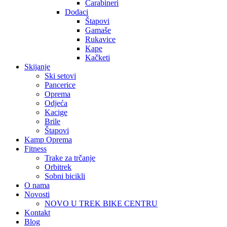
Carabineri
Dodaci
Štapovi
Gamaše
Rukavice
Kape
Kačketi
Skijanje
Ski setovi
Pancerice
Oprema
Odjeća
Kacige
Brile
Štapovi
Kamp Oprema
Fitness
Trake za trčanje
Orbitrek
Sobni bicikli
O nama
Novosti
NOVO U TREK BIKE CENTRU
Kontakt
Blog