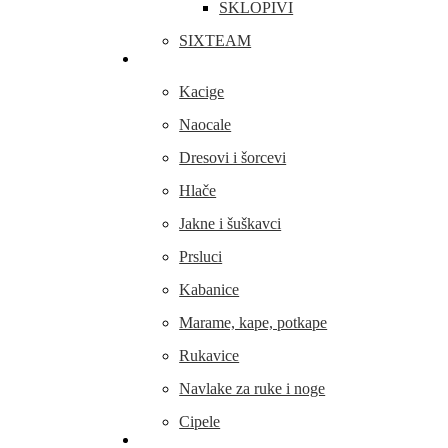
SKLOPIVI
SIXTEAM
Odjeća i obuća
Kacige
Naocale
Dresovi i šorcevi
Hlače
Jakne i šuškavci
Prsluci
Kabanice
Marame, kape, potkape
Rukavice
Navlake za ruke i noge
Cipele
Dijelovi i oprema