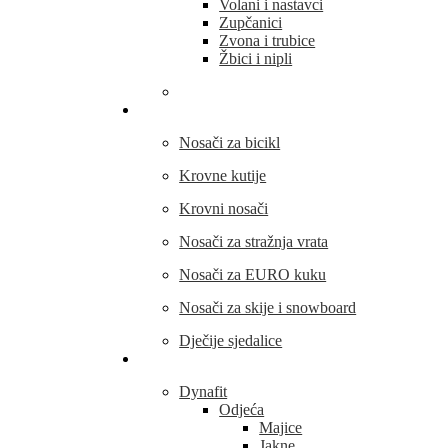
Volani i nastavci
Zupčanici
Zvona i trubice
Žbici i nipli
THULE
Nosači za bicikl
Krovne kutije
Krovni nosači
Nosači za stražnja vrata
Nosači za EURO kuku
Nosači za skije i snowboard
Dječije sjedalice
Outdoor oprema
Dynafit
Odjeća
Majice
Jakne