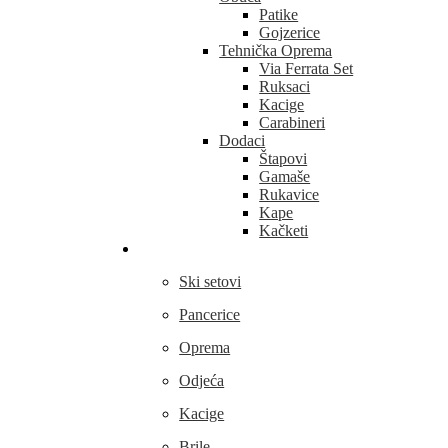
Patike
Gojzerice
Tehnička Oprema
Via Ferrata Set
Ruksaci
Kacige
Carabineri
Dodaci
Štapovi
Gamaše
Rukavice
Kape
Kačketi
Skijanje
Ski setovi
Pancerice
Oprema
Odjeća
Kacige
Brile