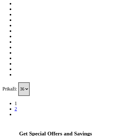
Prikaži:
1
2
Get Special Offers and Savings