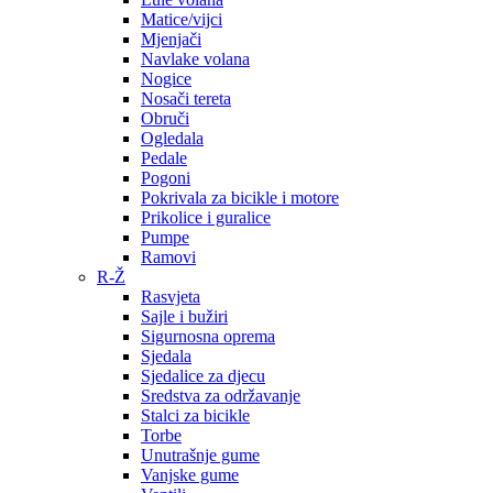
Matice/vijci
Mjenjači
Navlake volana
Nogice
Nosači tereta
Obruči
Ogledala
Pedale
Pogoni
Pokrivala za bicikle i motore
Prikolice i guralice
Pumpe
Ramovi
R-Ž
Rasvjeta
Sajle i bužiri
Sigurnosna oprema
Sjedala
Sjedalice za djecu
Sredstva za održavanje
Stalci za bicikle
Torbe
Unutrašnje gume
Vanjske gume