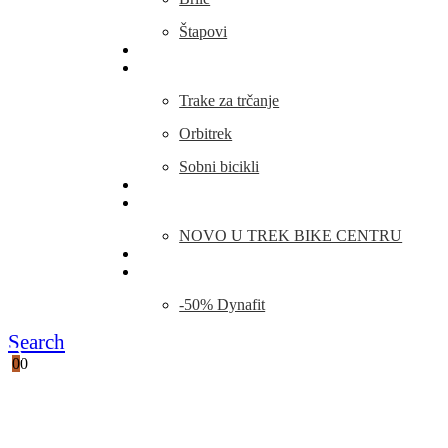
Štapovi
Kamp Oprema
Fitness
Trake za trčanje
Orbitrek
Sobni bicikli
O nama
Novosti
NOVO U TREK BIKE CENTRU
Kontakt
Blog
-50% Dynafit
Search
0
0