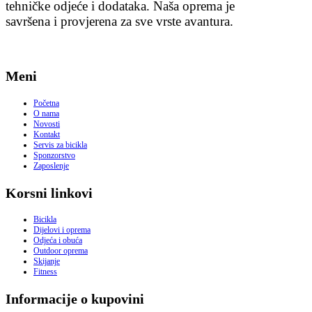
tehničke odjeće i dodataka. Naša oprema je
savršena i provjerena za sve vrste avantura.
Meni
Početna
O nama
Novosti
Kontakt
Servis za bicikla
Sponzorstvo
Zaposlenje
Korsni linkovi
Bicikla
Dijelovi i oprema
Odjeća i obuća
Outdoor oprema
Skijanje
Fitness
Informacije o kupovini