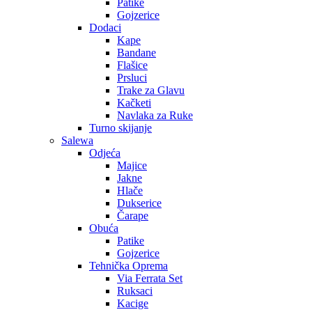
Patike
Gojzerice
Dodaci
Kape
Bandane
Flašice
Prsluci
Trake za Glavu
Kačketi
Navlaka za Ruke
Turno skijanje
Salewa
Odjeća
Majice
Jakne
Hlače
Dukserice
Čarape
Obuća
Patike
Gojzerice
Tehnička Oprema
Via Ferrata Set
Ruksaci
Kacige