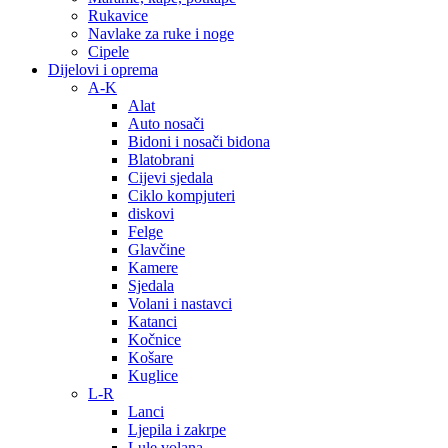
Rukavice
Navlake za ruke i noge
Cipele
Dijelovi i oprema
A-K
Alat
Auto nosači
Bidoni i nosači bidona
Blatobrani
Cijevi sjedala
Ciklo kompjuteri
diskovi
Felge
Glavčine
Kamere
Sjedala
Volani i nastavci
Katanci
Kočnice
Košare
Kuglice
L-R
Lanci
Ljepila i zakrpe
Lule volana