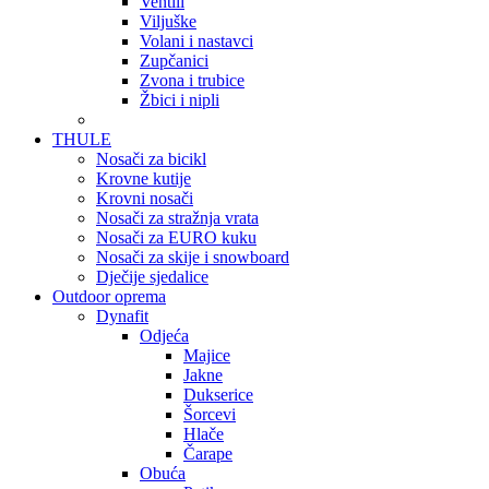
Ventili
Viljuške
Volani i nastavci
Zupčanici
Zvona i trubice
Žbici i nipli
THULE
Nosači za bicikl
Krovne kutije
Krovni nosači
Nosači za stražnja vrata
Nosači za EURO kuku
Nosači za skije i snowboard
Dječije sjedalice
Outdoor oprema
Dynafit
Odjeća
Majice
Jakne
Dukserice
Šorcevi
Hlače
Čarape
Obuća