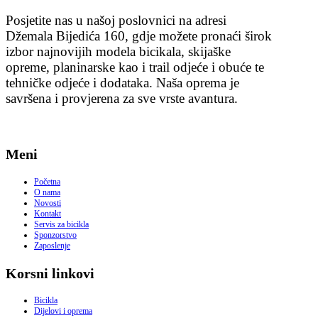
Posjetite nas u našoj poslovnici na adresi
Džemala Bijedića 160, gdje možete pronaći širok
izbor najnovijih modela bicikala, skijaške
opreme, planinarske kao i trail odjeće i obuće te
tehničke odjeće i dodataka. Naša oprema je
savršena i provjerena za sve vrste avantura.
Meni
Početna
O nama
Novosti
Kontakt
Servis za bicikla
Sponzorstvo
Zaposlenje
Korsni linkovi
Bicikla
Dijelovi i oprema