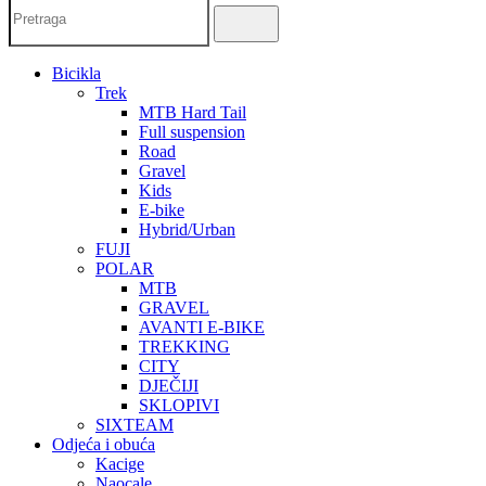
Bicikla
Trek
MTB Hard Tail
Full suspension
Road
Gravel
Kids
E-bike
Hybrid/Urban
FUJI
POLAR
MTB
GRAVEL
AVANTI E-BIKE
TREKKING
CITY
DJEČIJI
SKLOPIVI
SIXTEAM
Odjeća i obuća
Kacige
Naocale