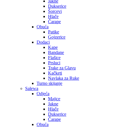
Jakne
Dukserice
Šorcevi
Hlače
Čarape
Obuća
Patike
Gojzerice
Dodaci
Kape
Bandane
Flašice
Prsluci
Trake za Glavu
Kačketi
Navlaka za Ruke
Turno skijanje
Salewa
Odjeća
Majice
Jakne
Hlače
Dukserice
Čarape
Obuća