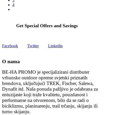
3
4
Get Special Offers and Savings
Get all the latest information on Events, Sales and Offers.
Facebook
Twitter
Linkedin
O nama
BE-HA PROMO je specijalizirani distributer
vrhunske outdoor opreme svjetski priznatih
brendova, uključujući TREK, Fischer, Salewa,
Dynafit itd. Naša ponuda pažljivo je odabrana za
entuzijaste koji traže kvalitetu, pouzdanost i
performanse na otvorenom, bilo da se radi o
biciklizmu, planinarenju, trail trčanju, skijanju ili
turno skijanju.