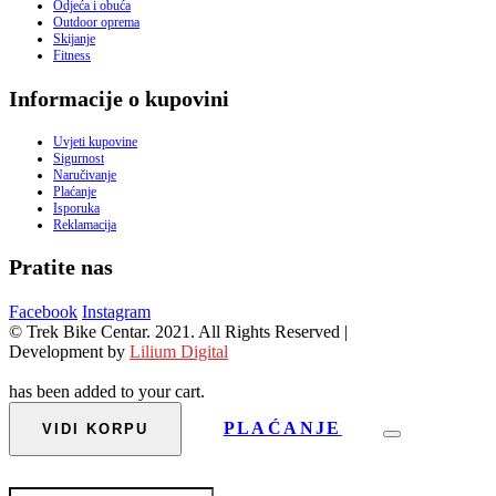
Odjeća i obuća
Outdoor oprema
Skijanje
Fitness
Informacije o kupovini
Uvjeti kupovine
Sigurnost
Naručivanje
Plaćanje
Isporuka
Reklamacija
Pratite nas
Facebook
Instagram
© Trek Bike Centar. 2021. All Rights Reserved |
Development by
Lilium Digital
has been added to your cart.
PLAĆANJE
VIDI KORPU