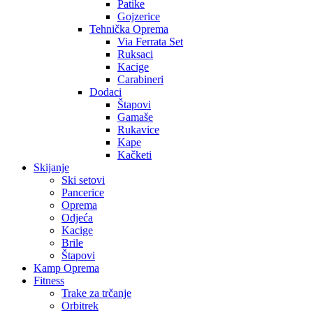
Patike
Gojzerice
Tehnička Oprema
Via Ferrata Set
Ruksaci
Kacige
Carabineri
Dodaci
Štapovi
Gamaše
Rukavice
Kape
Kačketi
Skijanje
Ski setovi
Pancerice
Oprema
Odjeća
Kacige
Brile
Štapovi
Kamp Oprema
Fitness
Trake za trčanje
Orbitrek