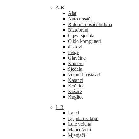
A-K
Alat
Auto nosači
Bidoni i nosači bidona
Blatobrani
Cijevi sjedala
Ciklo kompjuteri
diskovi
Felge
Glavčine
Kamere
Sjedala
Volani i nastavci
Katanci
Kočnice
Košare
Kuglice
L-R
Lanci
Ljepila i zakrpe
Lule volana
Matice/vijci
Mjenjači