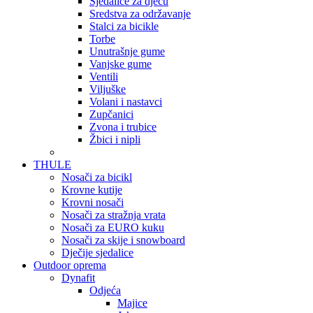
Sjedalice za djecu
Sredstva za održavanje
Stalci za bicikle
Torbe
Unutrašnje gume
Vanjske gume
Ventili
Viljuške
Volani i nastavci
Zupčanici
Zvona i trubice
Žbici i nipli
THULE
Nosači za bicikl
Krovne kutije
Krovni nosači
Nosači za stražnja vrata
Nosači za EURO kuku
Nosači za skije i snowboard
Dječije sjedalice
Outdoor oprema
Dynafit
Odjeća
Majice