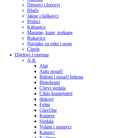
Dresovi i šorcevi
Hlače
Jakne i šuškavci
Prsluci
Kabanice
Marame, kape, potkape
Rukavice
Navlake za ruke i noge
Cipele
Dijelovi i oprema
A-K
Alat
Auto nosači
Bidoni i nosači bidona
Blatobrani
Cijevi sjedala
Ciklo kompjuteri
diskovi
Felge
Glavčine
Kamere
Sjedala
Volani i nastavci
Katanci
Kočnice