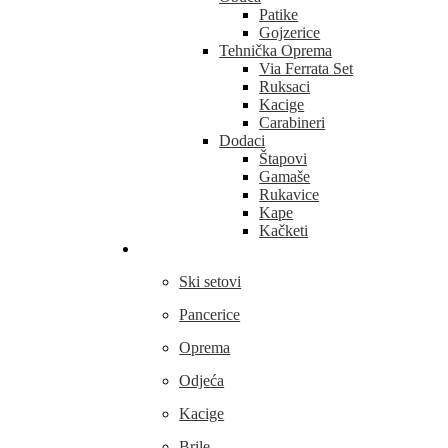
Patike
Gojzerice
Tehnička Oprema
Via Ferrata Set
Ruksaci
Kacige
Carabineri
Dodaci
Štapovi
Gamaše
Rukavice
Kape
Kačketi
Skijanje
Ski setovi
Pancerice
Oprema
Odjeća
Kacige
Brile