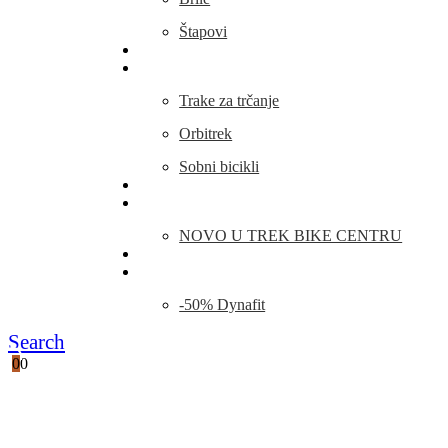
Štapovi
Kamp Oprema
Fitness
Trake za trčanje
Orbitrek
Sobni bicikli
O nama
Novosti
NOVO U TREK BIKE CENTRU
Kontakt
Blog
-50% Dynafit
Search
0
0