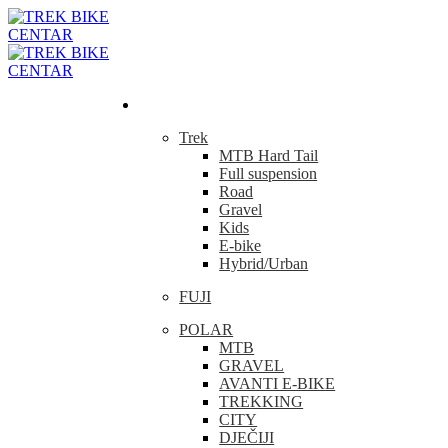
Bicikla
Trek
MTB Hard Tail
Full suspension
Road
Gravel
Kids
E-bike
Hybrid/Urban
FUJI
POLAR
MTB
GRAVEL
AVANTI E-BIKE
TREKKING
CITY
DJEČIJI