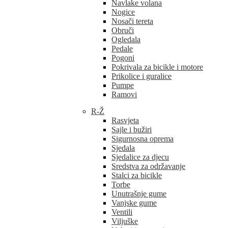
Navlake volana
Nogice
Nosači tereta
Obruči
Ogledala
Pedale
Pogoni
Pokrivala za bicikle i motore
Prikolice i guralice
Pumpe
Ramovi
R-Ž
Rasvjeta
Sajle i bužiri
Sigurnosna oprema
Sjedala
Sjedalice za djecu
Sredstva za održavanje
Stalci za bicikle
Torbe
Unutrašnje gume
Vanjske gume
Ventili
Viljuške