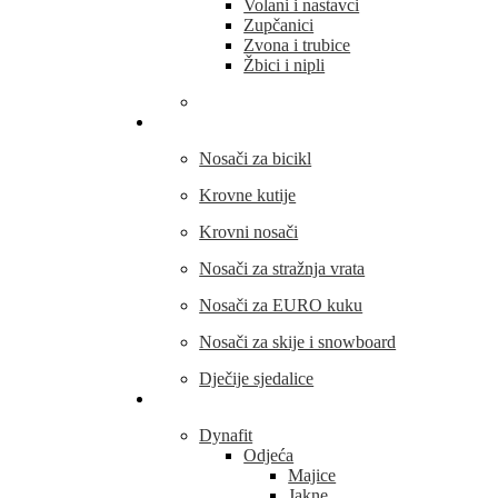
Volani i nastavci
Zupčanici
Zvona i trubice
Žbici i nipli
THULE
Nosači za bicikl
Krovne kutije
Krovni nosači
Nosači za stražnja vrata
Nosači za EURO kuku
Nosači za skije i snowboard
Dječije sjedalice
Outdoor oprema
Dynafit
Odjeća
Majice
Jakne