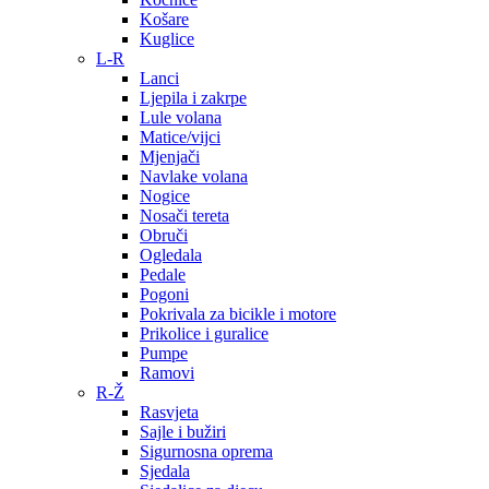
Košare
Kuglice
L-R
Lanci
Ljepila i zakrpe
Lule volana
Matice/vijci
Mjenjači
Navlake volana
Nogice
Nosači tereta
Obruči
Ogledala
Pedale
Pogoni
Pokrivala za bicikle i motore
Prikolice i guralice
Pumpe
Ramovi
R-Ž
Rasvjeta
Sajle i bužiri
Sigurnosna oprema
Sjedala