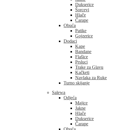
Dukserice
Šorcevi
Hlače
Čarape
Obuća
Patike
Gojzerice
Dodaci
Kape
Bandane
Flašice
Prsluci
Trake za Glavu
Kačketi
Navlaka za Ruke
Turno skijanje
Salewa
Odjeća
Majice
Jakne
Hlače
Dukserice
Čarape
Obuća