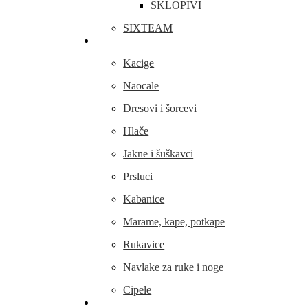
SKLOPIVI
SIXTEAM
Odjeća i obuća
Kacige
Naocale
Dresovi i šorcevi
Hlače
Jakne i šuškavci
Prsluci
Kabanice
Marame, kape, potkape
Rukavice
Navlake za ruke i noge
Cipele
Dijelovi i oprema