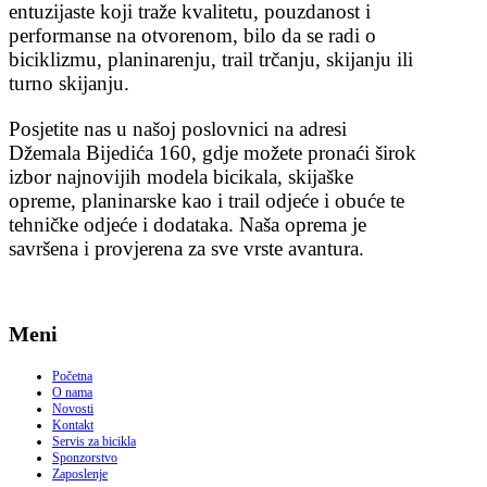
entuzijaste koji traže kvalitetu, pouzdanost i
performanse na otvorenom, bilo da se radi o
biciklizmu, planinarenju, trail trčanju, skijanju ili
turno skijanju.
Posjetite nas u našoj poslovnici na adresi
Džemala Bijedića 160, gdje možete pronaći širok
izbor najnovijih modela bicikala, skijaške
opreme, planinarske kao i trail odjeće i obuće te
tehničke odjeće i dodataka. Naša oprema je
savršena i provjerena za sve vrste avantura.
Meni
Početna
O nama
Novosti
Kontakt
Servis za bicikla
Sponzorstvo
Zaposlenje