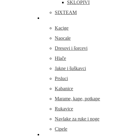
SKLOPIVI
SIXTEAM
Odjeća i obuća
Kacige
Naocale
Dresovi i šorcevi
Hlače
Jakne i šuškavci
Prsluci
Kabanice
Marame, kape, potkape
Rukavice
Navlake za ruke i noge
Cipele
Dijelovi i oprema