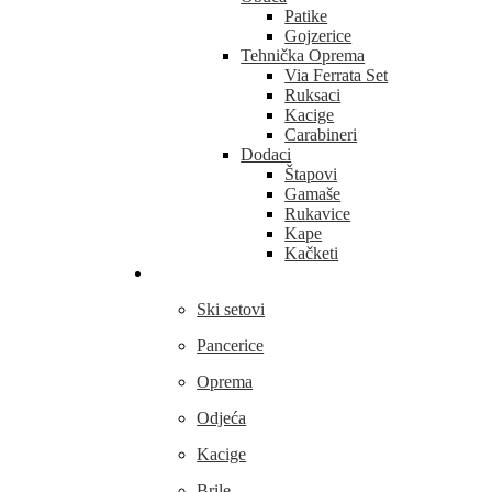
Patike
Gojzerice
Tehnička Oprema
Via Ferrata Set
Ruksaci
Kacige
Carabineri
Dodaci
Štapovi
Gamaše
Rukavice
Kape
Kačketi
Skijanje
Ski setovi
Pancerice
Oprema
Odjeća
Kacige
Brile