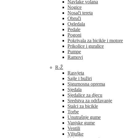
Navlake volana
Nogice
Nosači tereta
Obruči
Ogledala
Pedale
Pogoni
Pokrivala za bicikle i motore
Prikolice i guralice
Pumpe
Ramovi
R-Ž
Rasvjeta
Sajle i bužiri
Sigurnosna oprema
Sjedala
Sjedalice za djecu
Sredstva za održavanje
Stalci za bicikle
Torbe
Unutrašnje gume
Vanjske gume
Ventili
Viljuške