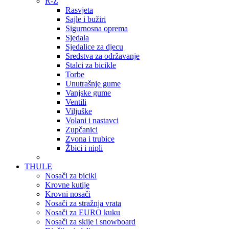
R-Ž
Rasvjeta
Sajle i bužiri
Sigurnosna oprema
Sjedala
Sjedalice za djecu
Sredstva za održavanje
Stalci za bicikle
Torbe
Unutrašnje gume
Vanjske gume
Ventili
Viljuške
Volani i nastavci
Zupčanici
Zvona i trubice
Žbici i nipli
THULE
Nosači za bicikl
Krovne kutije
Krovni nosači
Nosači za stražnja vrata
Nosači za EURO kuku
Nosači za skije i snowboard