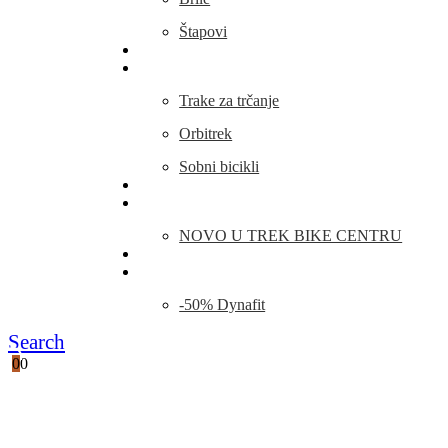
Štapovi
Kamp Oprema
Fitness
Trake za trčanje
Orbitrek
Sobni bicikli
O nama
Novosti
NOVO U TREK BIKE CENTRU
Kontakt
Blog
-50% Dynafit
Search
0
0