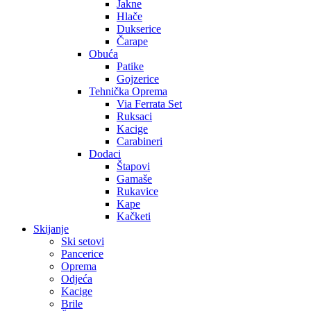
Jakne
Hlače
Dukserice
Čarape
Obuća
Patike
Gojzerice
Tehnička Oprema
Via Ferrata Set
Ruksaci
Kacige
Carabineri
Dodaci
Štapovi
Gamaše
Rukavice
Kape
Kačketi
Skijanje
Ski setovi
Pancerice
Oprema
Odjeća
Kacige
Brile