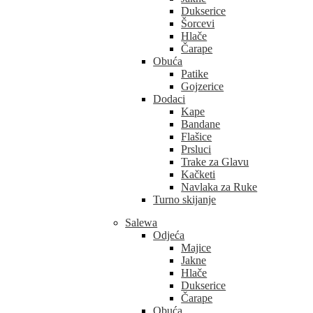
Dukserice
Šorcevi
Hlače
Čarape
Obuća
Patike
Gojzerice
Dodaci
Kape
Bandane
Flašice
Prsluci
Trake za Glavu
Kačketi
Navlaka za Ruke
Turno skijanje
Salewa
Odjeća
Majice
Jakne
Hlače
Dukserice
Čarape
Obuća