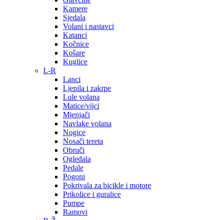
Kamere
Sjedala
Volani i nastavci
Katanci
Kočnice
Košare
Kuglice
L-R
Lanci
Ljepila i zakrpe
Lule volana
Matice/vijci
Mjenjači
Navlake volana
Nogice
Nosači tereta
Obruči
Ogledala
Pedale
Pogoni
Pokrivala za bicikle i motore
Prikolice i guralice
Pumpe
Ramovi