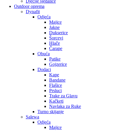
Dječije sjedalice
Outdoor oprema
Dynafit
Odjeća
Majice
Jakne
Dukserice
Šorcevi
Hlače
Čarape
Obuća
Patike
Gojzerice
Dodaci
Kape
Bandane
Flašice
Prsluci
Trake za Glavu
Kačketi
Navlaka za Ruke
Turno skijanje
Salewa
Odjeća
Majice