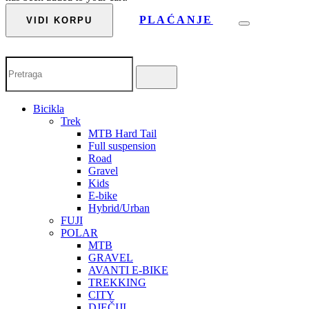
PLAĆANJE
VIDI KORPU
Bicikla
Trek
MTB Hard Tail
Full suspension
Road
Gravel
Kids
E-bike
Hybrid/Urban
FUJI
POLAR
MTB
GRAVEL
AVANTI E-BIKE
TREKKING
CITY
DJEČIJI