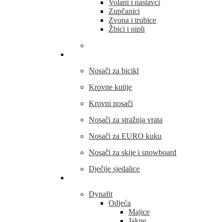
Volani i nastavci
Zupčanici
Zvona i trubice
Žbici i nipli
THULE
Nosači za bicikl
Krovne kutije
Krovni nosači
Nosači za stražnja vrata
Nosači za EURO kuku
Nosači za skije i snowboard
Dječije sjedalice
Outdoor oprema
Dynafit
Odjeća
Majice
Jakne