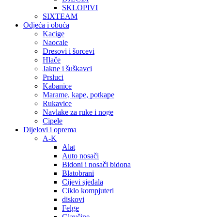
SKLOPIVI
SIXTEAM
Odjeća i obuća
Kacige
Naocale
Dresovi i šorcevi
Hlače
Jakne i šuškavci
Prsluci
Kabanice
Marame, kape, potkape
Rukavice
Navlake za ruke i noge
Cipele
Dijelovi i oprema
A-K
Alat
Auto nosači
Bidoni i nosači bidona
Blatobrani
Cijevi sjedala
Ciklo kompjuteri
diskovi
Felge
Glavčine