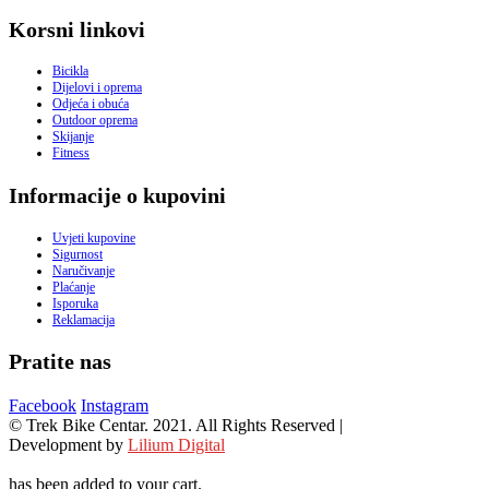
Korsni linkovi
Bicikla
Dijelovi i oprema
Odjeća i obuća
Outdoor oprema
Skijanje
Fitness
Informacije o kupovini
Uvjeti kupovine
Sigurnost
Naručivanje
Plaćanje
Isporuka
Reklamacija
Pratite nas
Facebook
Instagram
© Trek Bike Centar. 2021. All Rights Reserved |
Development by
Lilium Digital
has been added to your cart.