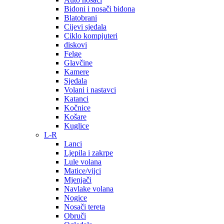
Bidoni i nosači bidona
Blatobrani
Cijevi sjedala
Ciklo kompjuteri
diskovi
Felge
Glavčine
Kamere
Sjedala
Volani i nastavci
Katanci
Kočnice
Košare
Kuglice
L-R
Lanci
Ljepila i zakrpe
Lule volana
Matice/vijci
Mjenjači
Navlake volana
Nogice
Nosači tereta
Obruči