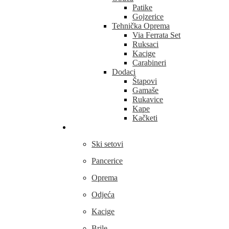
Patike
Gojzerice
Tehnička Oprema
Via Ferrata Set
Ruksaci
Kacige
Carabineri
Dodaci
Štapovi
Gamaše
Rukavice
Kape
Kačketi
Skijanje
Ski setovi
Pancerice
Oprema
Odjeća
Kacige
Brile