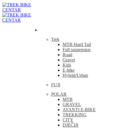
Bicikla
Trek
MTB Hard Tail
Full suspension
Road
Gravel
Kids
E-bike
Hybrid/Urban
FUJI
POLAR
MTB
GRAVEL
AVANTI E-BIKE
TREKKING
CITY
DJEČIJI