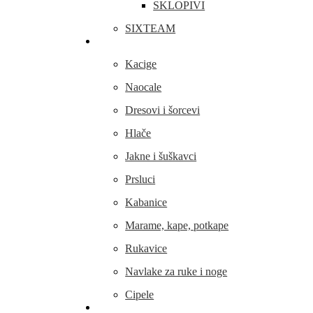
SKLOPIVI
SIXTEAM
Odjeća i obuća
Kacige
Naocale
Dresovi i šorcevi
Hlače
Jakne i šuškavci
Prsluci
Kabanice
Marame, kape, potkape
Rukavice
Navlake za ruke i noge
Cipele
Dijelovi i oprema