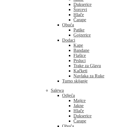
Dukserice
Šorcevi
Hlače
Čarape
Obuća
Patike
Gojzerice
Dodaci
Kape
Bandane
Flašice
Prsluci
Trake za Glavu
Kačketi
Navlaka za Ruke
Turno skijanje
Salewa
Odjeća
Majice
Jakne
Hlače
Dukserice
Čarape
Obuća