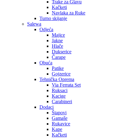
Trake za Glavu
Kačketi
Navlaka za Ruke
Turno skijanje
Salewa
Odjeća
Majice
Jakne
Hlače
Dukserice
Čarape
Obuća
Patike
Gojzerice
Tehnička Oprema
Via Ferrata Set
Ruksaci
Kacige
Carabineri
Dodaci
Štapovi
Gamaše
Rukavice
Kape
Kačketi