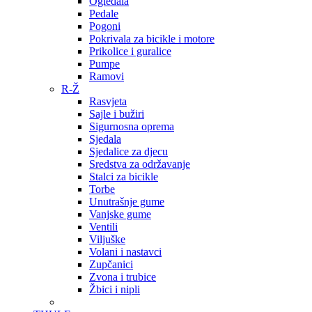
Ogledala
Pedale
Pogoni
Pokrivala za bicikle i motore
Prikolice i guralice
Pumpe
Ramovi
R-Ž
Rasvjeta
Sajle i bužiri
Sigurnosna oprema
Sjedala
Sjedalice za djecu
Sredstva za održavanje
Stalci za bicikle
Torbe
Unutrašnje gume
Vanjske gume
Ventili
Viljuške
Volani i nastavci
Zupčanici
Zvona i trubice
Žbici i nipli