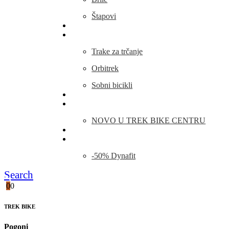
Štapovi
Kamp Oprema
Fitness
Trake za trčanje
Orbitrek
Sobni bicikli
O nama
Novosti
NOVO U TREK BIKE CENTRU
Kontakt
Blog
-50% Dynafit
Search
0
0
TREK BIKE
Pogoni