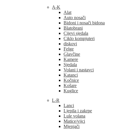
A-K
Alat
Auto nosači
Bidoni i nosači bidona
Blatobrani
Cijevi sjedala
Ciklo kompjuteri
diskovi
Felge
Glavčine
Kamere
Sjedala
Volani i nastavci
Katanci
Kočnice
Košare
Kuglice
L-R
Lanci
Ljepila i zakrpe
Lule volana
Matice/vijci
Mjenjači