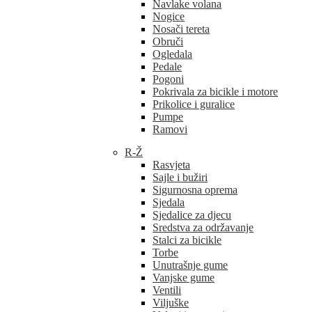
Navlake volana
Nogice
Nosači tereta
Obruči
Ogledala
Pedale
Pogoni
Pokrivala za bicikle i motore
Prikolice i guralice
Pumpe
Ramovi
R-Ž
Rasvjeta
Sajle i bužiri
Sigurnosna oprema
Sjedala
Sjedalice za djecu
Sredstva za održavanje
Stalci za bicikle
Torbe
Unutrašnje gume
Vanjske gume
Ventili
Viljuške