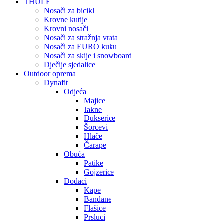
THULE
Nosači za bicikl
Krovne kutije
Krovni nosači
Nosači za stražnja vrata
Nosači za EURO kuku
Nosači za skije i snowboard
Dječije sjedalice
Outdoor oprema
Dynafit
Odjeća
Majice
Jakne
Dukserice
Šorcevi
Hlače
Čarape
Obuća
Patike
Gojzerice
Dodaci
Kape
Bandane
Flašice
Prsluci