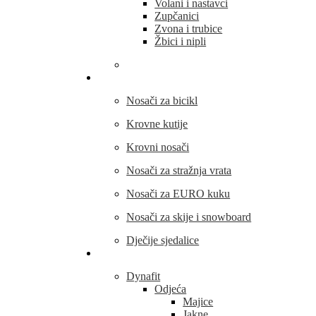
Volani i nastavci
Zupčanici
Zvona i trubice
Žbici i nipli
THULE
Nosači za bicikl
Krovne kutije
Krovni nosači
Nosači za stražnja vrata
Nosači za EURO kuku
Nosači za skije i snowboard
Dječije sjedalice
Outdoor oprema
Dynafit
Odjeća
Majice
Jakne