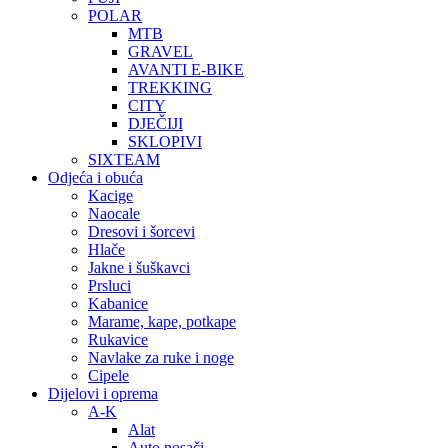
POLAR
MTB
GRAVEL
AVANTI E-BIKE
TREKKING
CITY
DJEČIJI
SKLOPIVI
SIXTEAM
Odjeća i obuća
Kacige
Naocale
Dresovi i šorcevi
Hlače
Jakne i šuškavci
Prsluci
Kabanice
Marame, kape, potkape
Rukavice
Navlake za ruke i noge
Cipele
Dijelovi i oprema
A-K
Alat
Auto nosači