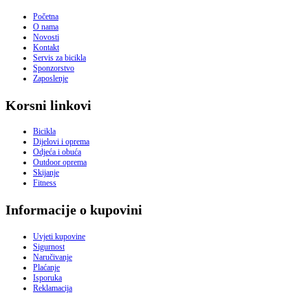
Početna
O nama
Novosti
Kontakt
Servis za bicikla
Sponzorstvo
Zaposlenje
Korsni linkovi
Bicikla
Dijelovi i oprema
Odjeća i obuća
Outdoor oprema
Skijanje
Fitness
Informacije o kupovini
Uvjeti kupovine
Sigurnost
Naručivanje
Plaćanje
Isporuka
Reklamacija