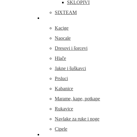
SKLOPIVI
SIXTEAM
Odjeća i obuća
Kacige
Naocale
Dresovi i šorcevi
Hlače
Jakne i šuškavci
Prsluci
Kabanice
Marame, kape, potkape
Rukavice
Navlake za ruke i noge
Cipele
Dijelovi i oprema