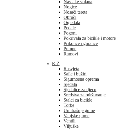
Navlake volana
Nogice
Nosači tereta
Obruči
Ogledala
Pedale
Pogoni
Pokrivala za bicikle i motore
Prikolice i guralice
Pumpe
Ramovi
R-Ž
Rasvjeta
Sajle i bužiri
Sigurnosna oprema
Sjedala
Sjedalice za djecu
Sredstva za održavanje
Stalci za bicikle
Torbe
Unutrašnje gume
Vanjske gume
Ventili
Viljuške