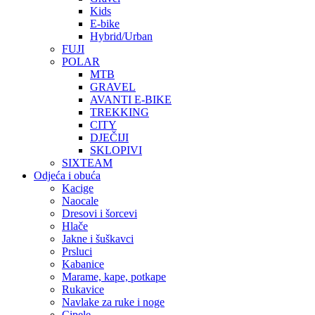
Kids
E-bike
Hybrid/Urban
FUJI
POLAR
MTB
GRAVEL
AVANTI E-BIKE
TREKKING
CITY
DJEČIJI
SKLOPIVI
SIXTEAM
Odjeća i obuća
Kacige
Naocale
Dresovi i šorcevi
Hlače
Jakne i šuškavci
Prsluci
Kabanice
Marame, kape, potkape
Rukavice
Navlake za ruke i noge
Cipele