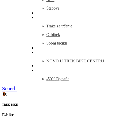
Štapovi
Kamp Oprema
Fitness
Trake za trčanje
Orbitrek
Sobni bicikli
O nama
Novosti
NOVO U TREK BIKE CENTRU
Kontakt
Blog
-50% Dynafit
Search
0
0
TREK BIKE
E-bike