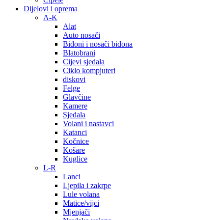
Dijelovi i oprema
A-K
Alat
Auto nosači
Bidoni i nosači bidona
Blatobrani
Cijevi sjedala
Ciklo kompjuteri
diskovi
Felge
Glavčine
Kamere
Sjedala
Volani i nastavci
Katanci
Kočnice
Košare
Kuglice
L-R
Lanci
Ljepila i zakrpe
Lule volana
Matice/vijci
Mjenjači