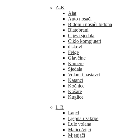
A-K
Alat
Auto nosači
Bidoni i nosači bidona
Blatobrani
Cijevi sjedala
Ciklo kompjuteri
diskovi
Felge
Glavčine
Kamere
Sjedala
Volani i nastavci
Katanci
Kočnice
Košare
Kuglice
L-R
Lanci
Ljepila i zakrpe
Lule volana
Matice/vijci
Mjenjači