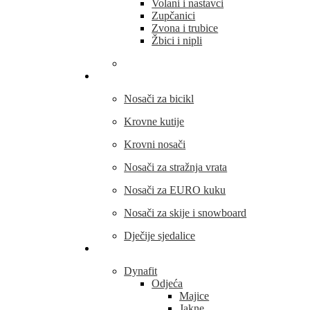
Volani i nastavci
Zupčanici
Zvona i trubice
Žbici i nipli
THULE
Nosači za bicikl
Krovne kutije
Krovni nosači
Nosači za stražnja vrata
Nosači za EURO kuku
Nosači za skije i snowboard
Dječije sjedalice
Outdoor oprema
Dynafit
Odjeća
Majice
Jakne