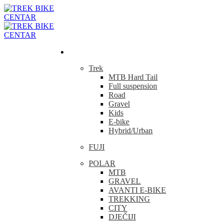
Bicikla
Trek
MTB Hard Tail
Full suspension
Road
Gravel
Kids
E-bike
Hybrid/Urban
FUJI
POLAR
MTB
GRAVEL
AVANTI E-BIKE
TREKKING
CITY
DJEČIJI