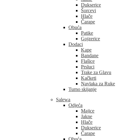
Dukserice
Šorcevi
Hlače
Čarape
Obuća
Patike
Gojzerice
Dodaci
Kape
Bandane
Flašice
Prsluci
Trake za Glavu
Kačketi
Navlaka za Ruke
Turno skijanje
Salewa
Odjeća
Majice
Jakne
Hlače
Dukserice
Čarape
Obuća