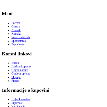
Meni
Početna
O nama
Novosti
Kontakt
Servis za bicikla
Sponzorstvo
Zaposlenje
Korsni linkovi
Bicikla
Dijelovi i oprema
Odjeća i obuća
Outdoor oprema
Skijanje
Fitness
Informacije o kupovini
Uvjeti kupovine
Sigurnost
Naručivanje