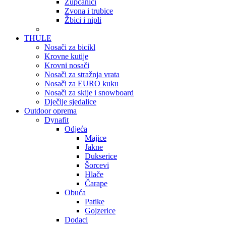
Zupčanici
Zvona i trubice
Žbici i nipli
THULE
Nosači za bicikl
Krovne kutije
Krovni nosači
Nosači za stražnja vrata
Nosači za EURO kuku
Nosači za skije i snowboard
Dječije sjedalice
Outdoor oprema
Dynafit
Odjeća
Majice
Jakne
Dukserice
Šorcevi
Hlače
Čarape
Obuća
Patike
Gojzerice
Dodaci