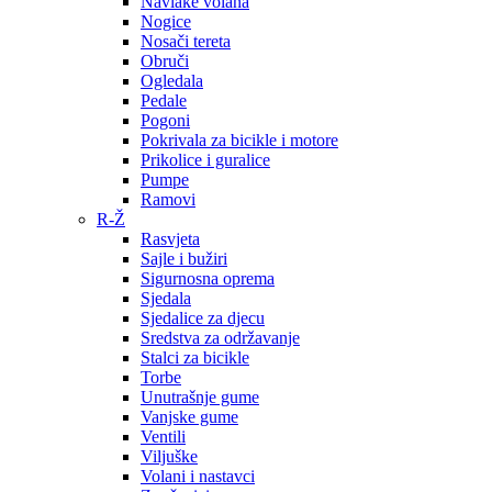
Navlake volana
Nogice
Nosači tereta
Obruči
Ogledala
Pedale
Pogoni
Pokrivala za bicikle i motore
Prikolice i guralice
Pumpe
Ramovi
R-Ž
Rasvjeta
Sajle i bužiri
Sigurnosna oprema
Sjedala
Sjedalice za djecu
Sredstva za održavanje
Stalci za bicikle
Torbe
Unutrašnje gume
Vanjske gume
Ventili
Viljuške
Volani i nastavci