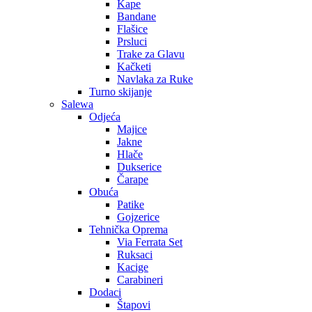
Kape
Bandane
Flašice
Prsluci
Trake za Glavu
Kačketi
Navlaka za Ruke
Turno skijanje
Salewa
Odjeća
Majice
Jakne
Hlače
Dukserice
Čarape
Obuća
Patike
Gojzerice
Tehnička Oprema
Via Ferrata Set
Ruksaci
Kacige
Carabineri
Dodaci
Štapovi