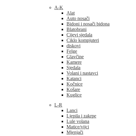
A-K
Alat
Auto nosači
Bidoni i nosači bidona
Blatobrani
Cijevi sjedala
Ciklo kompjuteri
diskovi
Felge
Glavčine
Kamere
Sjedala
Volani i nastavci
Katanci
Kočnice
Košare
Kuglice
L-R
Lanci
Ljepila i zakrpe
Lule volana
Matice/vijci
Mjenjači