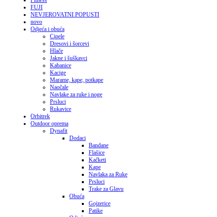
Fitness
FUJI
NEVJEROVATNI POPUSTI
novo
Odjeća i obuća
Cipele
Dresovi i šorcevi
Hlače
Jakne i šuškavci
Kabanice
Kacige
Marame, kape, potkape
Naočale
Navlake za ruke i noge
Prsluci
Rukavice
Orbitrek
Outdoor oprema
Dynafit
Dodaci
Bandane
Flašice
Kačketi
Kape
Navlaka za Ruke
Prsluci
Trake za Glavu
Obuća
Gojzerice
Patike