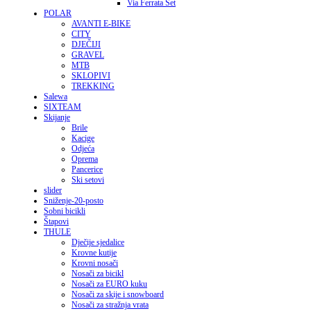
Via Ferrata Set
POLAR
AVANTI E-BIKE
CITY
DJEČIJI
GRAVEL
MTB
SKLOPIVI
TREKKING
Salewa
SIXTEAM
Skijanje
Brile
Kacige
Odjeća
Oprema
Pancerice
Ski setovi
slider
Sniženje-20-posto
Sobni bicikli
Štapovi
THULE
Dječije sjedalice
Krovne kutije
Krovni nosači
Nosači za bicikl
Nosači za EURO kuku
Nosači za skije i snowboard
Nosači za stražnja vrata