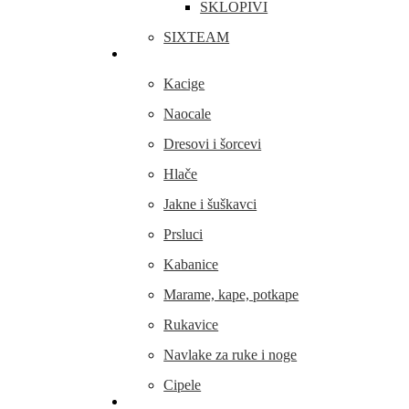
SKLOPIVI
SIXTEAM
Odjeća i obuća
Kacige
Naocale
Dresovi i šorcevi
Hlače
Jakne i šuškavci
Prsluci
Kabanice
Marame, kape, potkape
Rukavice
Navlake za ruke i noge
Cipele
Dijelovi i oprema