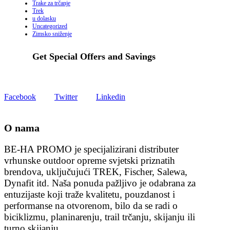
Trake za trčanje
Trek
u dolasku
Uncategorized
Zimsko sniženje
Get Special Offers and Savings
Get all the latest information on Events, Sales and Offers.
Facebook
Twitter
Linkedin
O nama
BE-HA PROMO je specijalizirani distributer
vrhunske outdoor opreme svjetski priznatih
brendova, uključujući TREK, Fischer, Salewa,
Dynafit itd. Naša ponuda pažljivo je odabrana za
entuzijaste koji traže kvalitetu, pouzdanost i
performanse na otvorenom, bilo da se radi o
biciklizmu, planinarenju, trail trčanju, skijanju ili
turno skijanju.