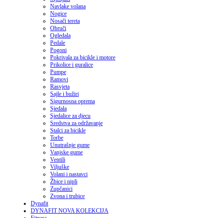
Navlake volana
Nogice
Nosači tereta
Obruči
Ogledala
Pedale
Pogoni
Pokrivala za bicikle i motore
Prikolice i guralice
Pumpe
Ramovi
Rasvjeta
Sajle i bužiri
Sigurnosna oprema
Sjedala
Sjedalice za djecu
Sredstva za održavanje
Stalci za bicikle
Torbe
Unutrašnje gume
Vanjske gume
Ventili
Viljuške
Volani i nastavci
Žbice i nipli
Zupčanici
Zvona i trubice
Dynafit
DYNAFIT NOVA KOLEKCIJA