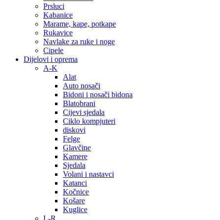
Prsluci
Kabanice
Marame, kape, potkape
Rukavice
Navlake za ruke i noge
Cipele
Dijelovi i oprema
A-K
Alat
Auto nosači
Bidoni i nosači bidona
Blatobrani
Cijevi sjedala
Ciklo kompjuteri
diskovi
Felge
Glavčine
Kamere
Sjedala
Volani i nastavci
Katanci
Kočnice
Košare
Kuglice
L-R