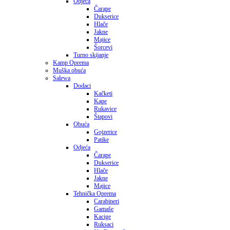
Odjeća
Čarape
Dukserice
Hlače
Jakne
Majice
Šorcevi
Turno skijanje
Kamp Oprema
Muška obuća
Salewa
Dodaci
Kačketi
Kape
Rukavice
Štapovi
Obuća
Gojzerice
Patike
Odjeća
Čarape
Dukserice
Hlače
Jakne
Majice
Tehnička Oprema
Carabineri
Gamaše
Kacige
Ruksaci