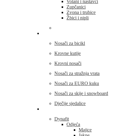
Volani i nastavci
Zupčanici
Zvona i trubice
Žbici i nipli
THULE
Nosači za bicikl
Krovne kutije
Krovni nosači
Nosači za stražnja vrata
Nosači za EURO kuku
Nosači za skije i snowboard
Dječije sjedalice
Outdoor oprema
Dynafit
Odjeća
Majice
Jakne