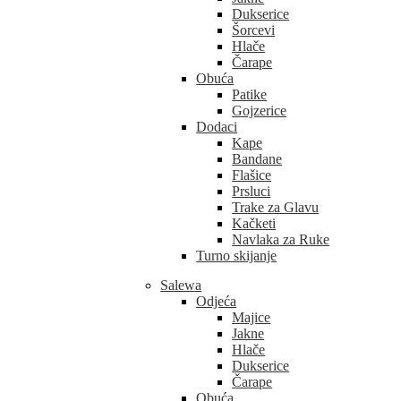
Dukserice
Šorcevi
Hlače
Čarape
Obuća
Patike
Gojzerice
Dodaci
Kape
Bandane
Flašice
Prsluci
Trake za Glavu
Kačketi
Navlaka za Ruke
Turno skijanje
Salewa
Odjeća
Majice
Jakne
Hlače
Dukserice
Čarape
Obuća