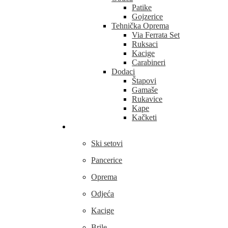
Patike
Gojzerice
Tehnička Oprema
Via Ferrata Set
Ruksaci
Kacige
Carabineri
Dodaci
Štapovi
Gamaše
Rukavice
Kape
Kačketi
Skijanje
Ski setovi
Pancerice
Oprema
Odjeća
Kacige
Brile