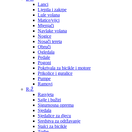
Lanci
Ljepila i zakrpe
Lule volana
Matice/vijci
Mjenjači
Navlake volana
Nogice
Nosači tereta
Obruči
Ogledala
Pedale
Pogoni
Pokrivala za bicikle i motore
Prikolice i guralice
Pumpe
Ramovi
R-Ž
Rasvjeta
Sajle i bužiri
Sigurnosna oprema
Sjedala
Sjedalice za djecu
Sredstva za održavanje
Stalci za bicikle
Torbe