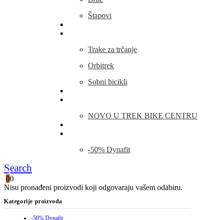
Štapovi
Kamp Oprema
Fitness
Trake za trčanje
Orbitrek
Sobni bicikli
O nama
Novosti
NOVO U TREK BIKE CENTRU
Kontakt
Blog
-50% Dynafit
Search
0
0
Nisu pronađeni proizvodi koji odgovaraju vašem odabiru.
Kategorije proizvoda
-50% Dynafit