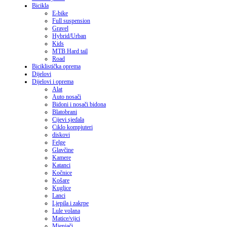
Bicikla
E-bike
Full suspension
Gravel
Hybrid/Urban
Kids
MTB Hard tail
Road
Biciklistička oprema
Dijelovi
Dijelovi i oprema
Alat
Auto nosači
Bidoni i nosači bidona
Blatobrani
Cijevi sjedala
Ciklo kompjuteri
diskovi
Felge
Glavčine
Kamere
Katanci
Kočnice
Košare
Kuglice
Lanci
Ljepila i zakrpe
Lule volana
Matice/vijci
Mjenjači