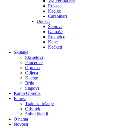
Via Ferrata Set
Ruksaci
Kacige
Carabineri
Dodaci
Štapovi
Gamaše
Rukavice
Kape
Kačketi
Skijanje
Ski setovi
Pancerice
Oprema
Odjeća
Kacige
Brile
Štapovi
Kamp Oprema
Fitness
Trake za trčanje
Orbitrek
Sobni bicikli
O nama
Novosti