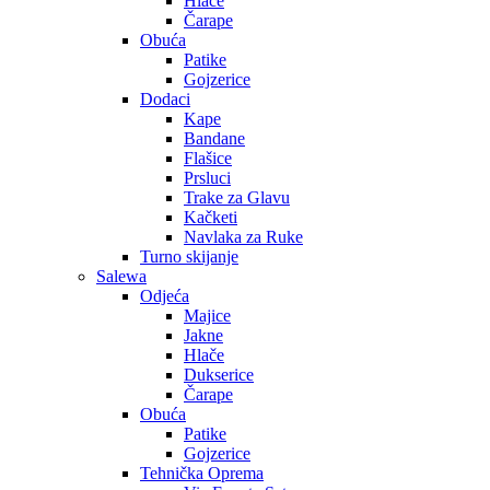
Hlače
Čarape
Obuća
Patike
Gojzerice
Dodaci
Kape
Bandane
Flašice
Prsluci
Trake za Glavu
Kačketi
Navlaka za Ruke
Turno skijanje
Salewa
Odjeća
Majice
Jakne
Hlače
Dukserice
Čarape
Obuća
Patike
Gojzerice
Tehnička Oprema