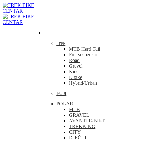
Bicikla
Trek
MTB Hard Tail
Full suspension
Road
Gravel
Kids
E-bike
Hybrid/Urban
FUJI
POLAR
MTB
GRAVEL
AVANTI E-BIKE
TREKKING
CITY
DJEČIJI