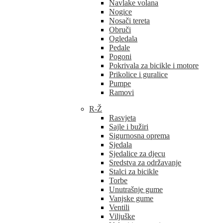
Navlake volana
Nogice
Nosači tereta
Obruči
Ogledala
Pedale
Pogoni
Pokrivala za bicikle i motore
Prikolice i guralice
Pumpe
Ramovi
R-Ž
Rasvjeta
Sajle i bužiri
Sigurnosna oprema
Sjedala
Sjedalice za djecu
Sredstva za održavanje
Stalci za bicikle
Torbe
Unutrašnje gume
Vanjske gume
Ventili
Viljuške