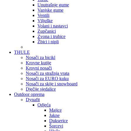
Unutrašnje gume
Vanjske gume
Ventili
Viljuške
Volani i nastavci
Zupčanici
Zvona i trubice
Žbici i nipli
THULE
Nosači za bicikl
Krovne kutije
Krovni nosači
Nosači za stražnja vrata
Nosači za EURO kuku
Nosači za skije i snowboard
Dječije sjedalice
Outdoor oprema
Dynafit
Odjeća
Majice
Jakne
Dukserice
Šorcevi