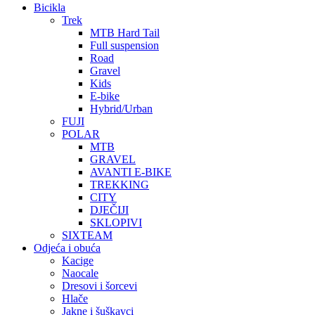
Bicikla
Trek
MTB Hard Tail
Full suspension
Road
Gravel
Kids
E-bike
Hybrid/Urban
FUJI
POLAR
MTB
GRAVEL
AVANTI E-BIKE
TREKKING
CITY
DJEČIJI
SKLOPIVI
SIXTEAM
Odjeća i obuća
Kacige
Naocale
Dresovi i šorcevi
Hlače
Jakne i šuškavci