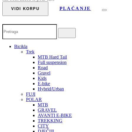
PLAĆANJE
VIDI KORPU
Bicikla
Trek
MTB Hard Tail
Full suspension
Road
Gravel
Kids
E-bike
Hybrid/Urban
FUJI
POLAR
MTB
GRAVEL
AVANTI E-BIKE
TREKKING
CITY
DJEČIJI