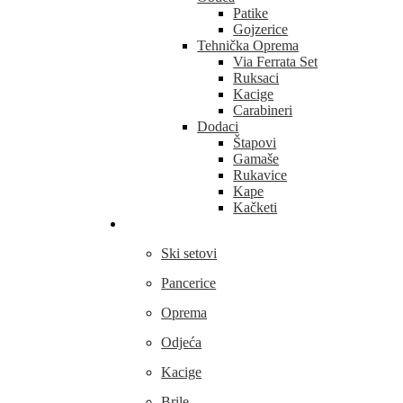
Patike
Gojzerice
Tehnička Oprema
Via Ferrata Set
Ruksaci
Kacige
Carabineri
Dodaci
Štapovi
Gamaše
Rukavice
Kape
Kačketi
Skijanje
Ski setovi
Pancerice
Oprema
Odjeća
Kacige
Brile