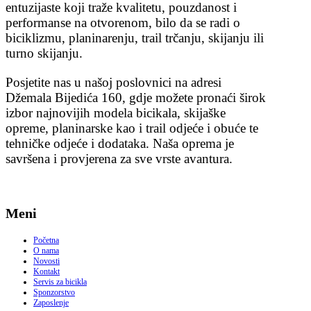
entuzijaste koji traže kvalitetu, pouzdanost i
performanse na otvorenom, bilo da se radi o
biciklizmu, planinarenju, trail trčanju, skijanju ili
turno skijanju.
Posjetite nas u našoj poslovnici na adresi
Džemala Bijedića 160, gdje možete pronaći širok
izbor najnovijih modela bicikala, skijaške
opreme, planinarske kao i trail odjeće i obuće te
tehničke odjeće i dodataka. Naša oprema je
savršena i provjerena za sve vrste avantura.
Meni
Početna
O nama
Novosti
Kontakt
Servis za bicikla
Sponzorstvo
Zaposlenje