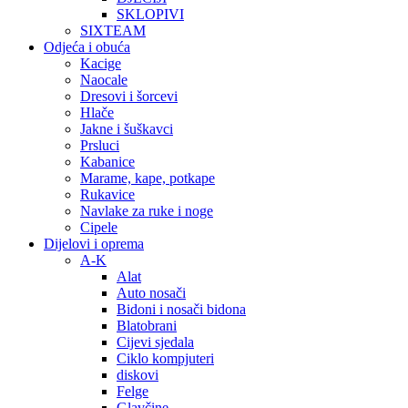
SKLOPIVI
SIXTEAM
Odjeća i obuća
Kacige
Naocale
Dresovi i šorcevi
Hlače
Jakne i šuškavci
Prsluci
Kabanice
Marame, kape, potkape
Rukavice
Navlake za ruke i noge
Cipele
Dijelovi i oprema
A-K
Alat
Auto nosači
Bidoni i nosači bidona
Blatobrani
Cijevi sjedala
Ciklo kompjuteri
diskovi
Felge
Glavčine