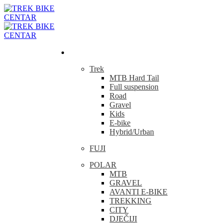
Bicikla
Trek
MTB Hard Tail
Full suspension
Road
Gravel
Kids
E-bike
Hybrid/Urban
FUJI
POLAR
MTB
GRAVEL
AVANTI E-BIKE
TREKKING
CITY
DJEČIJI