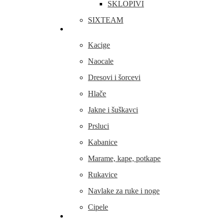
SKLOPIVI
SIXTEAM
Odjeća i obuća
Kacige
Naocale
Dresovi i šorcevi
Hlače
Jakne i šuškavci
Prsluci
Kabanice
Marame, kape, potkape
Rukavice
Navlake za ruke i noge
Cipele
Dijelovi i oprema