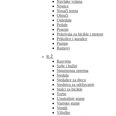
Navlake volana
Nogice
Nosači tereta
Obruči
Ogledala
Pedale
Pogoni
Pokrivala za bicikle i motore
Prikolice i guralice
Pumpe
Ramovi
R-Ž
Rasvjeta
Sajle i bužiri
Sigurnosna oprema
Sjedala
Sjedalice za djecu
Sredstva za održavanje
Stalci za bicikle
Torbe
Unutrašnje gume
Vanjske gume
Ventili
Viljuške