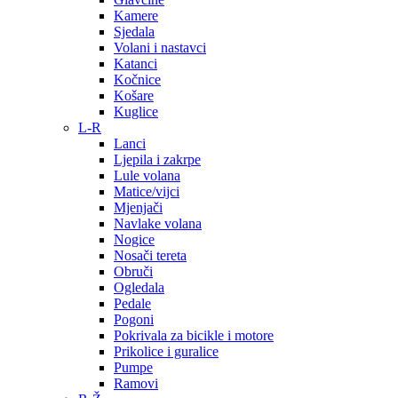
Kamere
Sjedala
Volani i nastavci
Katanci
Kočnice
Košare
Kuglice
L-R
Lanci
Ljepila i zakrpe
Lule volana
Matice/vijci
Mjenjači
Navlake volana
Nogice
Nosači tereta
Obruči
Ogledala
Pedale
Pogoni
Pokrivala za bicikle i motore
Prikolice i guralice
Pumpe
Ramovi