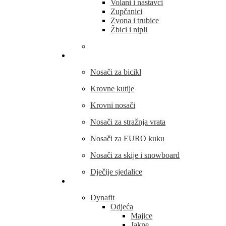
Volani i nastavci
Zupčanici
Zvona i trubice
Žbici i nipli
THULE
Nosači za bicikl
Krovne kutije
Krovni nosači
Nosači za stražnja vrata
Nosači za EURO kuku
Nosači za skije i snowboard
Dječije sjedalice
Outdoor oprema
Dynafit
Odjeća
Majice
Jakne