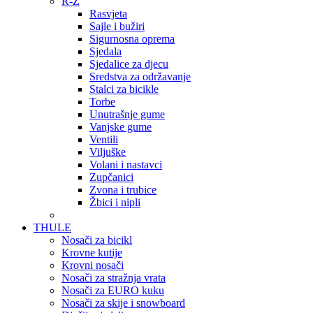
R-Ž
Rasvjeta
Sajle i bužiri
Sigurnosna oprema
Sjedala
Sjedalice za djecu
Sredstva za održavanje
Stalci za bicikle
Torbe
Unutrašnje gume
Vanjske gume
Ventili
Viljuške
Volani i nastavci
Zupčanici
Zvona i trubice
Žbici i nipli
THULE
Nosači za bicikl
Krovne kutije
Krovni nosači
Nosači za stražnja vrata
Nosači za EURO kuku
Nosači za skije i snowboard