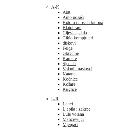
A-K
Alat
Auto nosači
Bidoni i nosači bidona
Blatobrani
Cijevi sjedala
Ciklo kompjuteri
diskovi
Felge
Glavčine
Kamere
Sjedala
Volani i nastavci
Katanci
Kočnice
Košare
Kuglice
L-R
Lanci
Ljepila i zakrpe
Lule volana
Matice/vijci
Mjenjači