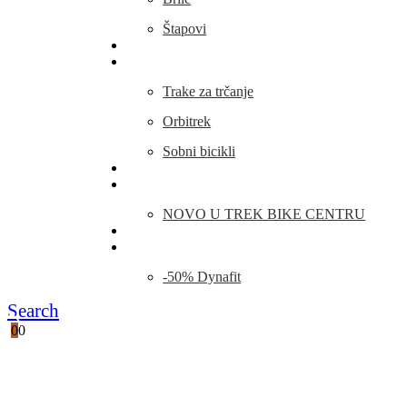
Štapovi
Kamp Oprema
Fitness
Trake za trčanje
Orbitrek
Sobni bicikli
O nama
Novosti
NOVO U TREK BIKE CENTRU
Kontakt
Blog
-50% Dynafit
Search
0
0