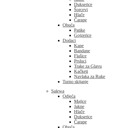
Dukserice
Šorcevi
Hlače
Čarape
Obuća
Patike
Gojzerice
Dodaci
Kape
Bandane
Flašice
Prsluci
Trake za Glavu
Kačketi
Navlaka za Ruke
Turno skijanje
Salewa
Odjeća
Majice
Jakne
Hlače
Dukserice
Čarape
Obuća