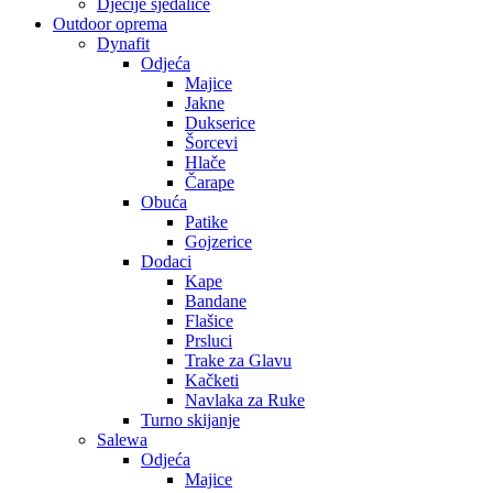
Dječije sjedalice
Outdoor oprema
Dynafit
Odjeća
Majice
Jakne
Dukserice
Šorcevi
Hlače
Čarape
Obuća
Patike
Gojzerice
Dodaci
Kape
Bandane
Flašice
Prsluci
Trake za Glavu
Kačketi
Navlaka za Ruke
Turno skijanje
Salewa
Odjeća
Majice