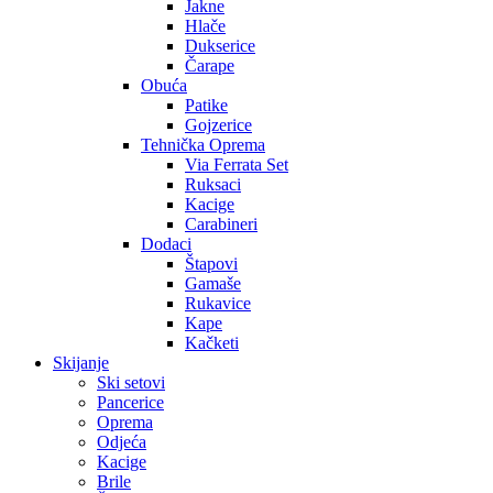
Jakne
Hlače
Dukserice
Čarape
Obuća
Patike
Gojzerice
Tehnička Oprema
Via Ferrata Set
Ruksaci
Kacige
Carabineri
Dodaci
Štapovi
Gamaše
Rukavice
Kape
Kačketi
Skijanje
Ski setovi
Pancerice
Oprema
Odjeća
Kacige
Brile