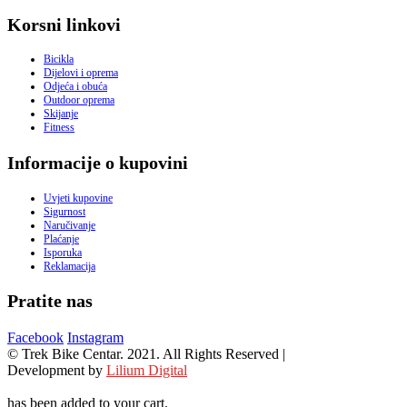
Korsni linkovi
Bicikla
Dijelovi i oprema
Odjeća i obuća
Outdoor oprema
Skijanje
Fitness
Informacije o kupovini
Uvjeti kupovine
Sigurnost
Naručivanje
Plaćanje
Isporuka
Reklamacija
Pratite nas
Facebook
Instagram
© Trek Bike Centar. 2021. All Rights Reserved |
Development by
Lilium Digital
has been added to your cart.