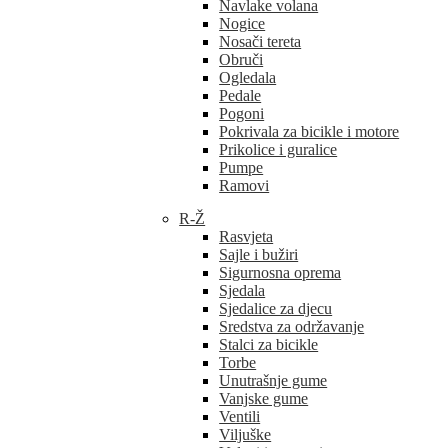
Navlake volana
Nogice
Nosači tereta
Obruči
Ogledala
Pedale
Pogoni
Pokrivala za bicikle i motore
Prikolice i guralice
Pumpe
Ramovi
R-Ž
Rasvjeta
Sajle i bužiri
Sigurnosna oprema
Sjedala
Sjedalice za djecu
Sredstva za održavanje
Stalci za bicikle
Torbe
Unutrašnje gume
Vanjske gume
Ventili
Viljuške