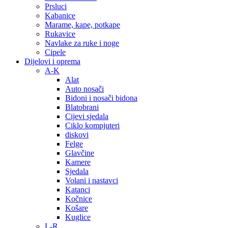
Prsluci
Kabanice
Marame, kape, potkape
Rukavice
Navlake za ruke i noge
Cipele
Dijelovi i oprema
A-K
Alat
Auto nosači
Bidoni i nosači bidona
Blatobrani
Cijevi sjedala
Ciklo kompjuteri
diskovi
Felge
Glavčine
Kamere
Sjedala
Volani i nastavci
Katanci
Kočnice
Košare
Kuglice
L-R