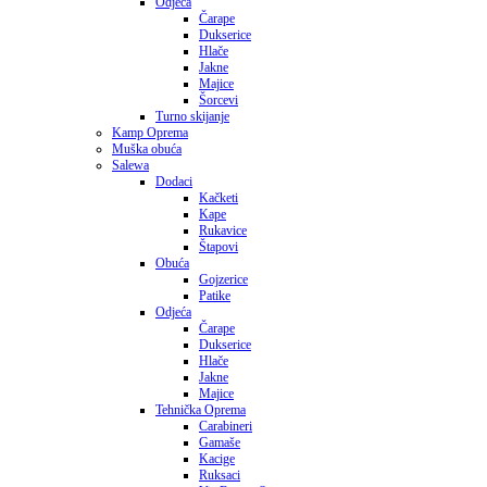
Odjeća
Čarape
Dukserice
Hlače
Jakne
Majice
Šorcevi
Turno skijanje
Kamp Oprema
Muška obuća
Salewa
Dodaci
Kačketi
Kape
Rukavice
Štapovi
Obuća
Gojzerice
Patike
Odjeća
Čarape
Dukserice
Hlače
Jakne
Majice
Tehnička Oprema
Carabineri
Gamaše
Kacige
Ruksaci