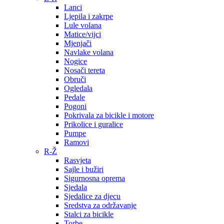
Lanci
Ljepila i zakrpe
Lule volana
Matice/vijci
Mjenjači
Navlake volana
Nogice
Nosači tereta
Obruči
Ogledala
Pedale
Pogoni
Pokrivala za bicikle i motore
Prikolice i guralice
Pumpe
Ramovi
R-Ž
Rasvjeta
Sajle i bužiri
Sigurnosna oprema
Sjedala
Sjedalice za djecu
Sredstva za održavanje
Stalci za bicikle
Torbe