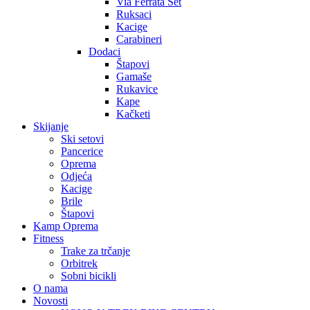
Via Ferrata Set
Ruksaci
Kacige
Carabineri
Dodaci
Štapovi
Gamaše
Rukavice
Kape
Kačketi
Skijanje
Ski setovi
Pancerice
Oprema
Odjeća
Kacige
Brile
Štapovi
Kamp Oprema
Fitness
Trake za trčanje
Orbitrek
Sobni bicikli
O nama
Novosti