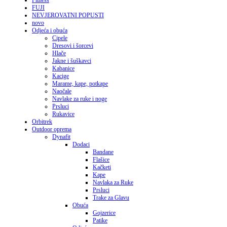
Fitness
FUJI
NEVJEROVATNI POPUSTI
novo
Odjeća i obuća
Cipele
Dresovi i šorcevi
Hlače
Jakne i šuškavci
Kabanice
Kacige
Marame, kape, potkape
Naočale
Navlake za ruke i noge
Prsluci
Rukavice
Orbitrek
Outdoor oprema
Dynafit
Dodaci
Bandane
Flašice
Kačketi
Kape
Navlaka za Ruke
Prsluci
Trake za Glavu
Obuća
Gojzerice
Patike