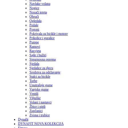
Navlake volana
Nogice
Nosači tereta
Obruči
Ogledala
Pedale
Pogoni
Pokrivala za bicikle i motore
Prikolice i guralice
Pumpe
Ramovi
Rasvjeta
Sajle i bužiri
Sigurnosna oprema
Sjedala
Sjedalice za djecu
Sredstva za održavanje
Stalci za bicikle
Torbe
Unutrašnje gume
Vanjske gume
Ventili
Viljuške
Volani i nastavci
Žbice i nipli
Zupčanici
Zvona i trubice
Dynafit
DYNAFIT NOVA KOLEKCIJA