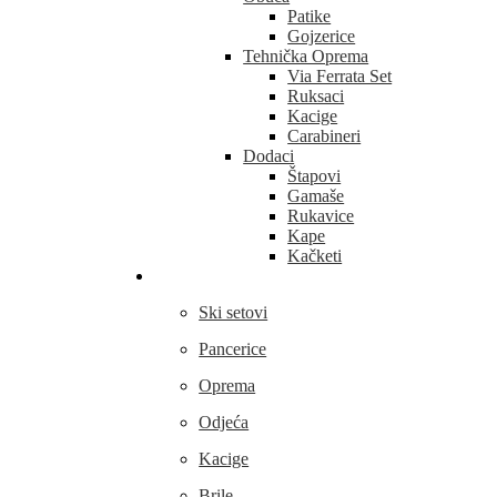
Patike
Gojzerice
Tehnička Oprema
Via Ferrata Set
Ruksaci
Kacige
Carabineri
Dodaci
Štapovi
Gamaše
Rukavice
Kape
Kačketi
Skijanje
Ski setovi
Pancerice
Oprema
Odjeća
Kacige
Brile