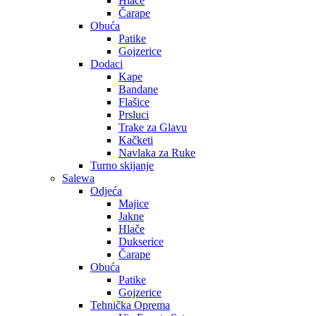
Hlače
Čarape
Obuća
Patike
Gojzerice
Dodaci
Kape
Bandane
Flašice
Prsluci
Trake za Glavu
Kačketi
Navlaka za Ruke
Turno skijanje
Salewa
Odjeća
Majice
Jakne
Hlače
Dukserice
Čarape
Obuća
Patike
Gojzerice
Tehnička Oprema