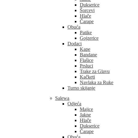
Dukserice
Šorcevi
Hlače
Čarape
Obuća
Patike
Gojzerice
Dodaci
Kape
Bandane
Flašice
Prsluci
Trake za Glavu
Kačketi
Navlaka za Ruke
Turno skijanje
Salewa
Odjeća
Majice
Jakne
Hlače
Dukserice
Čarape
Obuća