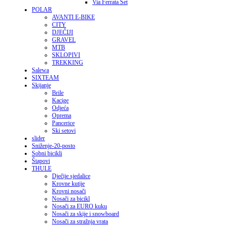
Via Ferrata Set
POLAR
AVANTI E-BIKE
CITY
DJEČIJI
GRAVEL
MTB
SKLOPIVI
TREKKING
Salewa
SIXTEAM
Skijanje
Brile
Kacige
Odjeća
Oprema
Pancerice
Ski setovi
slider
Sniženje-20-posto
Sobni bicikli
Štapovi
THULE
Dječije sjedalice
Krovne kutije
Krovni nosači
Nosači za bicikl
Nosači za EURO kuku
Nosači za skije i snowboard
Nosači za stražnja vrata