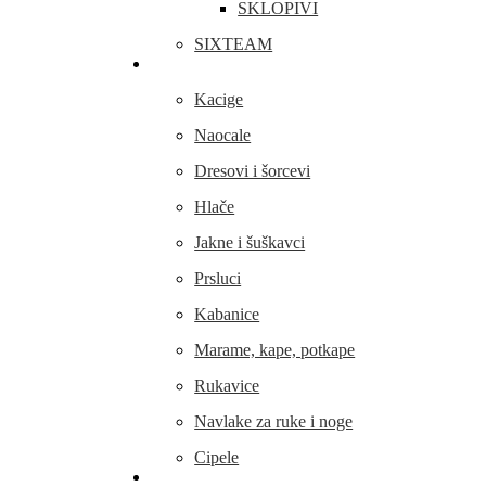
SKLOPIVI
SIXTEAM
Odjeća i obuća
Kacige
Naocale
Dresovi i šorcevi
Hlače
Jakne i šuškavci
Prsluci
Kabanice
Marame, kape, potkape
Rukavice
Navlake za ruke i noge
Cipele
Dijelovi i oprema