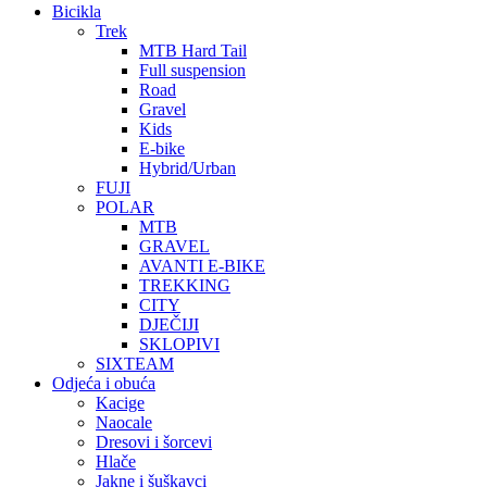
Bicikla
Trek
MTB Hard Tail
Full suspension
Road
Gravel
Kids
E-bike
Hybrid/Urban
FUJI
POLAR
MTB
GRAVEL
AVANTI E-BIKE
TREKKING
CITY
DJEČIJI
SKLOPIVI
SIXTEAM
Odjeća i obuća
Kacige
Naocale
Dresovi i šorcevi
Hlače
Jakne i šuškavci