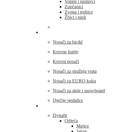
Volani i nastavci
Zupčanici
Zvona i trubice
Žbici i nipli
THULE
Nosači za bicikl
Krovne kutije
Krovni nosači
Nosači za stražnja vrata
Nosači za EURO kuku
Nosači za skije i snowboard
Dječije sjedalice
Outdoor oprema
Dynafit
Odjeća
Majice
Jakne