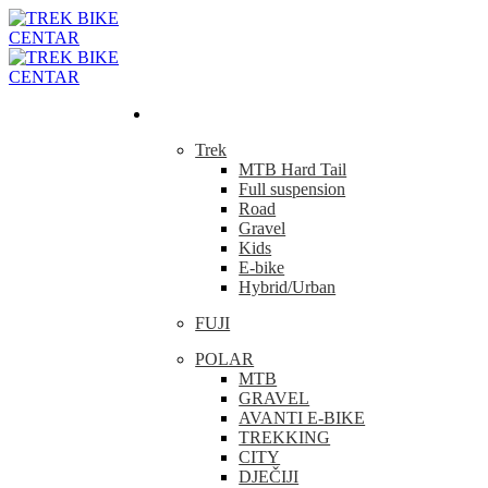
Bicikla
Trek
MTB Hard Tail
Full suspension
Road
Gravel
Kids
E-bike
Hybrid/Urban
FUJI
POLAR
MTB
GRAVEL
AVANTI E-BIKE
TREKKING
CITY
DJEČIJI