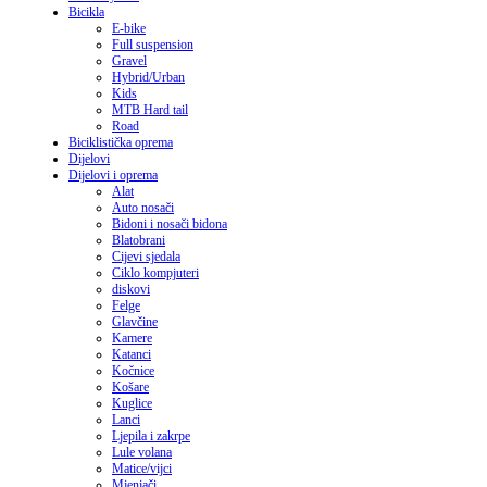
Bicikla
E-bike
Full suspension
Gravel
Hybrid/Urban
Kids
MTB Hard tail
Road
Biciklistička oprema
Dijelovi
Dijelovi i oprema
Alat
Auto nosači
Bidoni i nosači bidona
Blatobrani
Cijevi sjedala
Ciklo kompjuteri
diskovi
Felge
Glavčine
Kamere
Katanci
Kočnice
Košare
Kuglice
Lanci
Ljepila i zakrpe
Lule volana
Matice/vijci
Mjenjači