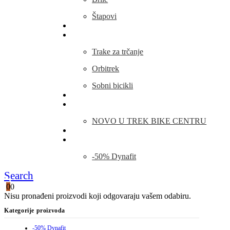
Štapovi
Kamp Oprema
Fitness
Trake za trčanje
Orbitrek
Sobni bicikli
O nama
Novosti
NOVO U TREK BIKE CENTRU
Kontakt
Blog
-50% Dynafit
Search
0
0
Nisu pronađeni proizvodi koji odgovaraju vašem odabiru.
Kategorije proizvoda
-50% Dynafit