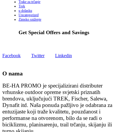
Trake za trčanje
Trek
u dolasku
Uncategorized
Zimsko sniženje
Get Special Offers and Savings
Get all the latest information on Events, Sales and Offers.
Facebook
Twitter
Linkedin
O nama
BE-HA PROMO je specijalizirani distributer
vrhunske outdoor opreme svjetski priznatih
brendova, uključujući TREK, Fischer, Salewa,
Dynafit itd. Naša ponuda pažljivo je odabrana za
entuzijaste koji traže kvalitetu, pouzdanost i
performanse na otvorenom, bilo da se radi o
biciklizmu, planinarenju, trail trčanju, skijanju ili
turno skijanju.