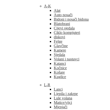
A-K
Alat
Auto nosači
Bidoni i nosači bidona
Blatobrani
Cijevi sjedala
Ciklo kompjuteri
diskovi
Felge
Glavčine
Kamere
Sjedala
Volani i nastavci
Katanci
Kočnice
Košare
Kuglice
L-R
Lanci
Ljepila i zakrpe
Lule volana
Matice/vijci
Mjenjači