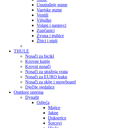
Unutrašnje gume
Vanjske gume
Ventili
Viljuške
Volani i nastavci
Zupčanici
Zvona i trubice
Žbici i nipli
THULE
Nosači za bicikl
Krovne kutije
Krovni nosači
Nosači za stražnja vrata
Nosači za EURO kuku
Nosači za skije i snowboard
Dječije sjedalice
Outdoor oprema
Dynafit
Odjeća
Majice
Jakne
Dukserice
Šorcevi