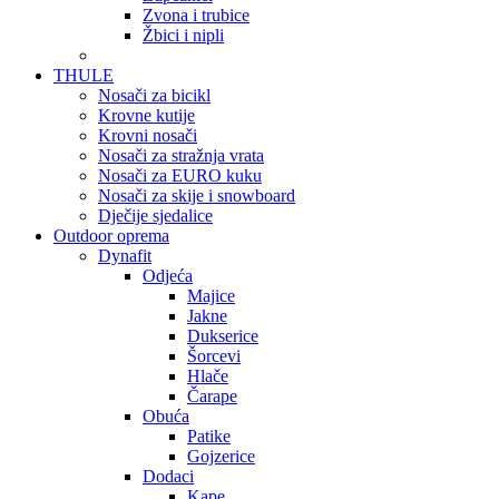
Zvona i trubice
Žbici i nipli
THULE
Nosači za bicikl
Krovne kutije
Krovni nosači
Nosači za stražnja vrata
Nosači za EURO kuku
Nosači za skije i snowboard
Dječije sjedalice
Outdoor oprema
Dynafit
Odjeća
Majice
Jakne
Dukserice
Šorcevi
Hlače
Čarape
Obuća
Patike
Gojzerice
Dodaci
Kape