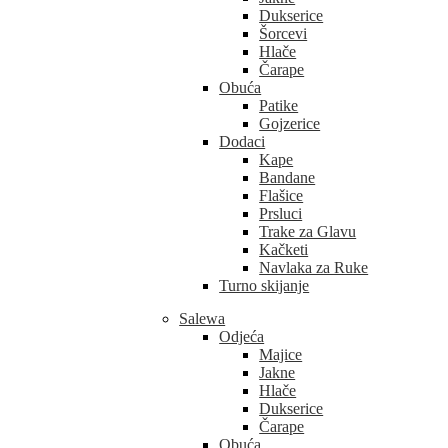
Dukserice
Šorcevi
Hlače
Čarape
Obuća
Patike
Gojzerice
Dodaci
Kape
Bandane
Flašice
Prsluci
Trake za Glavu
Kačketi
Navlaka za Ruke
Turno skijanje
Salewa
Odjeća
Majice
Jakne
Hlače
Dukserice
Čarape
Obuća