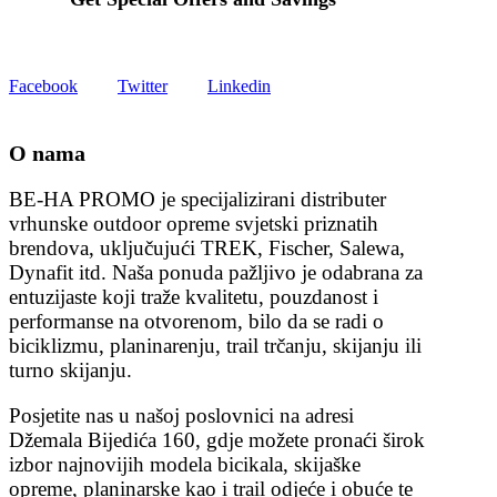
Get all the latest information on Events, Sales and Offers.
Facebook
Twitter
Linkedin
O nama
BE-HA PROMO je specijalizirani distributer
vrhunske outdoor opreme svjetski priznatih
brendova, uključujući TREK, Fischer, Salewa,
Dynafit itd. Naša ponuda pažljivo je odabrana za
entuzijaste koji traže kvalitetu, pouzdanost i
performanse na otvorenom, bilo da se radi o
biciklizmu, planinarenju, trail trčanju, skijanju ili
turno skijanju.
Posjetite nas u našoj poslovnici na adresi
Džemala Bijedića 160, gdje možete pronaći širok
izbor najnovijih modela bicikala, skijaške
opreme, planinarske kao i trail odjeće i obuće te