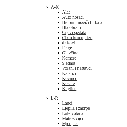
A-K
Alat
Auto nosači
Bidoni i nosači bidona
Blatobrani
Cijevi sjedala
Ciklo kompjuteri
diskovi
Felge
Glavčine
Kamere
Sjedala
Volani i nastavci
Katanci
Kočnice
Košare
Kuglice
L-R
Lanci
Ljepila i zakrpe
Lule volana
Matice/vijci
Mjenjači