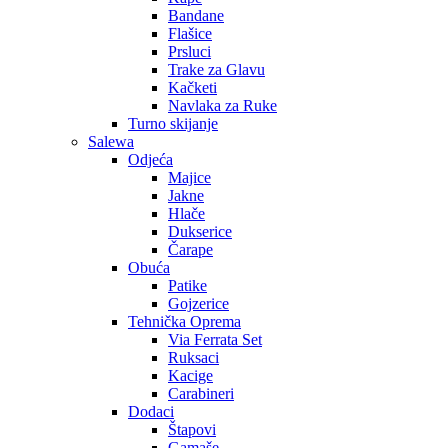
Bandane
Flašice
Prsluci
Trake za Glavu
Kačketi
Navlaka za Ruke
Turno skijanje
Salewa
Odjeća
Majice
Jakne
Hlače
Dukserice
Čarape
Obuća
Patike
Gojzerice
Tehnička Oprema
Via Ferrata Set
Ruksaci
Kacige
Carabineri
Dodaci
Štapovi
Gamaše