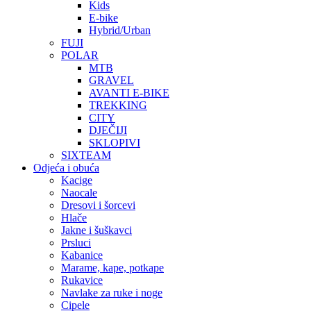
Kids
E-bike
Hybrid/Urban
FUJI
POLAR
MTB
GRAVEL
AVANTI E-BIKE
TREKKING
CITY
DJEČIJI
SKLOPIVI
SIXTEAM
Odjeća i obuća
Kacige
Naocale
Dresovi i šorcevi
Hlače
Jakne i šuškavci
Prsluci
Kabanice
Marame, kape, potkape
Rukavice
Navlake za ruke i noge
Cipele