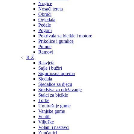
Nogice
Nosači tereta
Obruči
Ogledala
Pedale
Pogoni
Pokrivala za bicikle i motore
Prikolice i guralice
Pumpe
Ramovi
R-Ž
Rasvjeta
Sajle i bužiri
Sigurnosna oprema
Sjedala
Sjedalice za djecu
Sredstva za održavanje
Stalci za bicikle
Torbe
Unutrašnje gume
Vanjske gume
Ventili
Viljuške
Volani i nastavci
Zupčanici