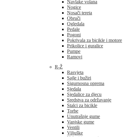
Navlake volana
Nogice
Nosači tereta
Obruči
Ogledala
Pedale
Pogoni
Pokrivala za bicikle i motore
Prikolice i guralice
Pumpe
Ramovi
R-Ž
Rasvjeta
Sajle i bužiri
Sigurnosna oprema
Sjedala
Sjedalice za djecu
Sredstva za održavanje
Stalci za bicikle
Torbe
Unutrašnje gume
Vanjske gume
Ventili
Viljuške