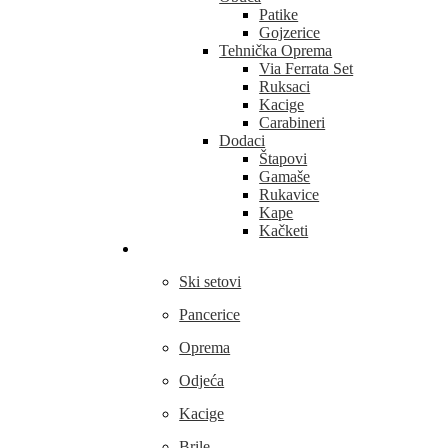
Patike
Gojzerice
Tehnička Oprema
Via Ferrata Set
Ruksaci
Kacige
Carabineri
Dodaci
Štapovi
Gamaše
Rukavice
Kape
Kačketi
Skijanje
Ski setovi
Pancerice
Oprema
Odjeća
Kacige
Brile