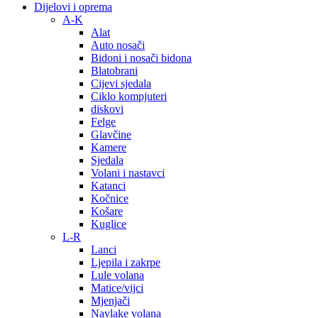
Dijelovi i oprema
A-K
Alat
Auto nosači
Bidoni i nosači bidona
Blatobrani
Cijevi sjedala
Ciklo kompjuteri
diskovi
Felge
Glavčine
Kamere
Sjedala
Volani i nastavci
Katanci
Kočnice
Košare
Kuglice
L-R
Lanci
Ljepila i zakrpe
Lule volana
Matice/vijci
Mjenjači
Navlake volana