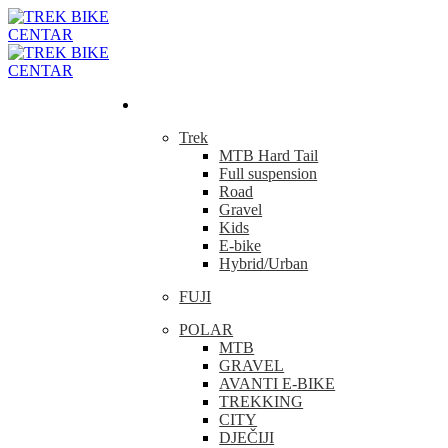
Bicikla
Trek
MTB Hard Tail
Full suspension
Road
Gravel
Kids
E-bike
Hybrid/Urban
FUJI
POLAR
MTB
GRAVEL
AVANTI E-BIKE
TREKKING
CITY
DJEČIJI