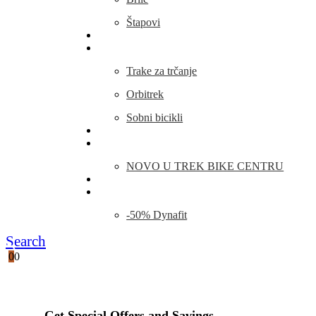
Štapovi
Kamp Oprema
Fitness
Trake za trčanje
Orbitrek
Sobni bicikli
O nama
Novosti
NOVO U TREK BIKE CENTRU
Kontakt
Blog
-50% Dynafit
Search
0
0
Get Special Offers and Savings