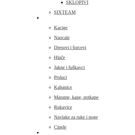
SKLOPIVI
SIXTEAM
Odjeća i obuća
Kacige
Naocale
Dresovi i šorcevi
Hlače
Jakne i šuškavci
Prsluci
Kabanice
Marame, kape, potkape
Rukavice
Navlake za ruke i noge
Cipele
Dijelovi i oprema