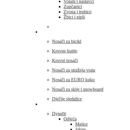
Volani i nastavci
Zupčanici
Zvona i trubice
Žbici i nipli
THULE
Nosači za bicikl
Krovne kutije
Krovni nosači
Nosači za stražnja vrata
Nosači za EURO kuku
Nosači za skije i snowboard
Dječije sjedalice
Outdoor oprema
Dynafit
Odjeća
Majice
Jakne